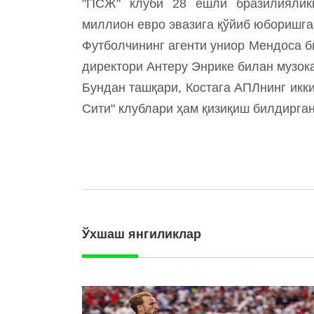
"ПСЖ" клуби 28 ёшли бразилияликк
миллион евро эвазига қўйиб юборишга
Футболчининг агенти униор Мендоса б
директори Антеру Энрике билан музок
Бундан ташқари, Костага АПЛнинг икк
Сити" клублари ҳам қизиқиш билдирган
Ўхшаш янгиликлар