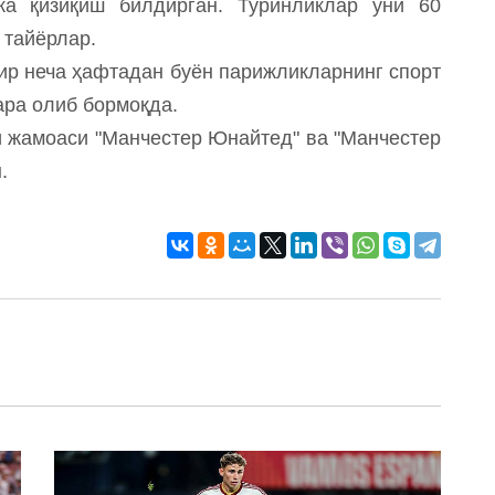
а қизиқиш билдирган. Туринликлар уни 60
 тайёрлар.
ир неча ҳафтадан буён парижликларнинг спорт
ара олиб бормоқда.
и жамоаси "Манчестер Юнайтед" ва "Манчестер
.