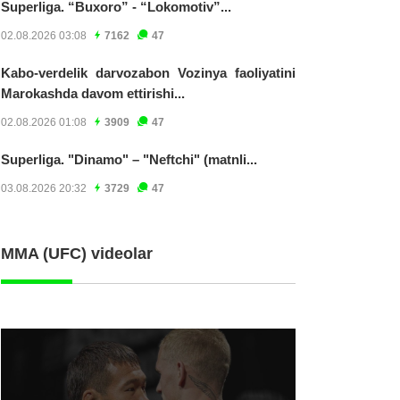
Superliga. “Buxoro” - “Lokomotiv”...
02.08.2026 03:08
7162
47
Kabo-verdelik darvozabon Vozinya faoliyatini
Marokashda davom ettirishi...
02.08.2026 01:08
3909
47
Superliga. "Dinamo" – "Neftchi" (matnli...
03.08.2026 20:32
3729
47
MMA (UFC) videolar