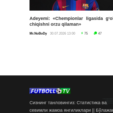
Adeyemi: «Chempionlar ligasida g‘o
chiqishni orzu qilaman»
Mr.NoBoDy
30.07.2026 13:00
75
47
Сизнинг танловингиз: Статистика ва
севимли жамоа янгиликлари || Бўлажа