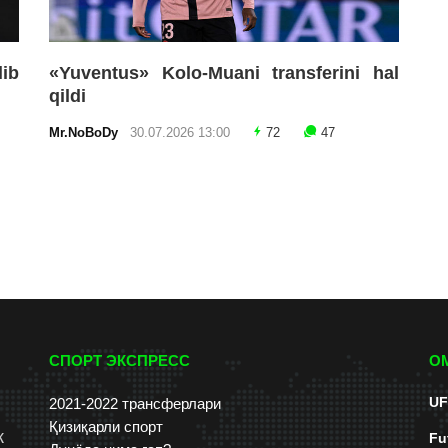
lib
«Yuventus» Kolo-Muani transferini hal
qildi
Mr.NoBoDy
30.07.2026 13:00
72
47
СПОРТ ЭКСПРЕСС
О
UF
2021-2022 трансферлари
Қизиқарли спорт
к
Fu