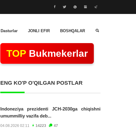
 Dasturlar
JONLI EFIR
BOSHQALAR
TOP
Bukmekerlar
ENG KO'P O'QILGAN POSTLAR
Indoneziya prezidenti JCH-2030ga chiqishni
umummilliy vazifa deb...
04.08.2026 02:11
14223
47