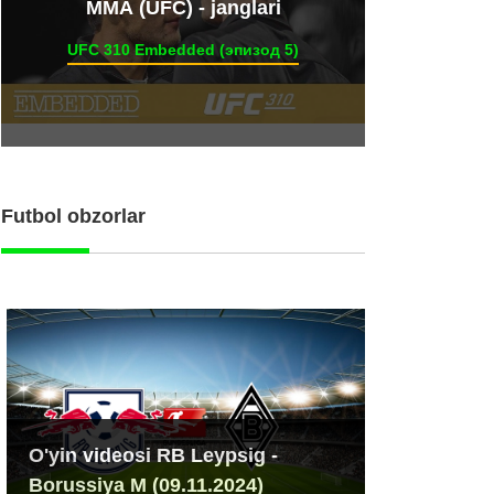
ММА (UFC) - janglari
UFC 310 Embedded (эпизод 5)
Futbol obzorlar
O'yin videosi RB Leypsig -
Borussiya M (09.11.2024)