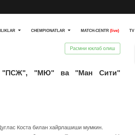
ILIKLAR
CHEMPIONATLAR
MATCH-CENTR
(live)
TV
Расмни юклаб олиш
а "ПСЖ", "МЮ" ва "Ман Сити"
Дуглас Коста билан хайрлашиши мумкин.