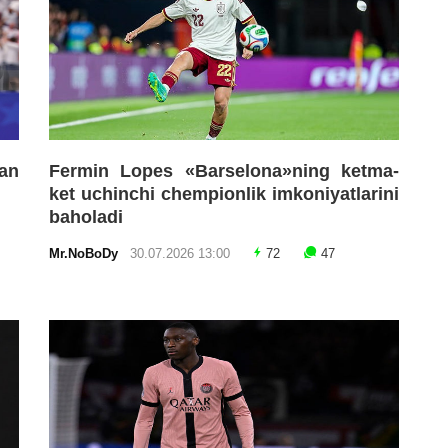
an
Fermin Lopes «Barselona»ning ketma-
ket uchinchi chempionlik imkoniyatlarini
baholadi
Mr.NoBoDy
30.07.2026 13:00
72
47