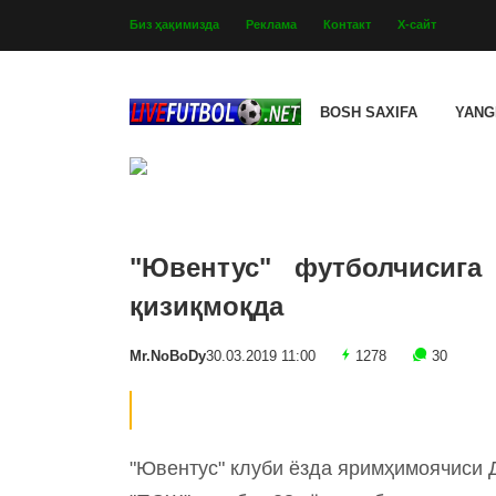
Биз ҳақимизда
Реклама
Контакт
Х-сайт
BOSH SAXIFA
YANG
"Ювентус" футболчисиг
қизиқмоқда
Mr.NoBoDy
30.03.2019 11:00
1278
30
"Ювентус" клуби ёзда яримҳимоячиси 