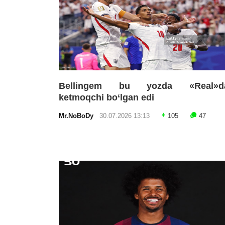
Bellingem bu yozda «Real»d
ketmoqchi bo‘lgan edi
Mr.NoBoDy
30.07.2026 13:13
105
47