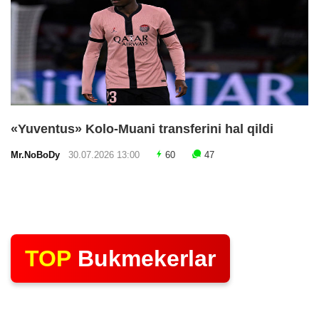
«Yuventus» Kolo-Muani transferini hal qildi
Mr.NoBoDy
30.07.2026 13:00
60
47
TOP
Bukmekerlar