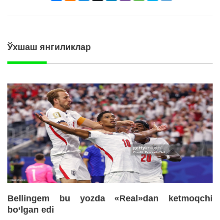
Ўхшаш янгиликлар
Bellingem bu yozda «Real»dan ketmoqchi
bo‘lgan edi