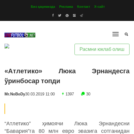
Биз ҳақимизда
Реклама
Контакт
Х-сайт
Расмни юклаб олиш
«Атлетико» Люка Эрнандесга
ўринбосар топди
Mr.NoBoDy
30.03.2019 11:00
1397
30
“Атлетико” ҳимоячи Люка Эрнандесни
“Бавария”га 80 млн евро эвазига сотганидан