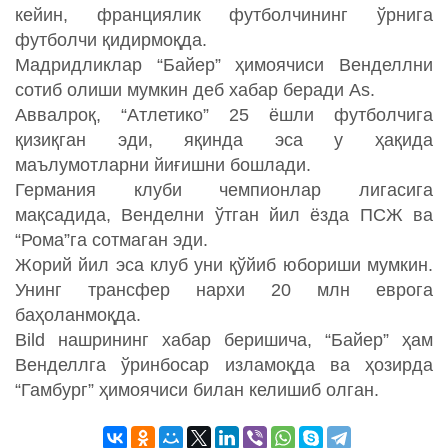
кейин, франциялик футболчининг ўрнига
футболчи қидирмоқда.
Мадридликлар “Байер” ҳимоячиси Венделлни
сотиб олиши мумкин деб хабар беради As.
Аввалроқ, “Атлетико” 25 ёшли футболчига
қизиқган эди, яқинда эса у ҳақида
маълумотларни йиғишни бошлади.
Германия клуби чемпионлар лигасига
мақсадида, Венделни ўтган йил ёзда ПСЖ ва
“Рома”га сотмаган эди.
Жорий йил эса клуб уни қўйиб юбориши мумкин.
Унинг трансфер нархи 20 млн еврога
баҳоланмоқда.
Bild нашрининг хабар беришича, “Байер” ҳам
Венделлга ўринбосар изламоқда ва ҳозирда
“Гамбург” ҳимоячиси билан келишиб олган.