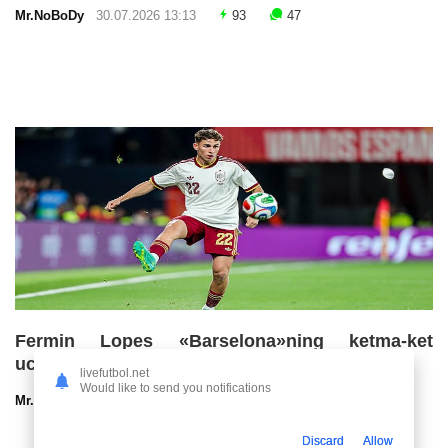
Mr.NoBoDy
30.07.2026 13:13
93
47
Fermin Lopes «Barselona»ning ketma-ket
uchinchi chempionlik imkoniyatlarini baholadi
livefutbol.net
Would like to send you notifications
Mr.NoBoDy
30.07.2026 13:00
66
47
Discard
Allow