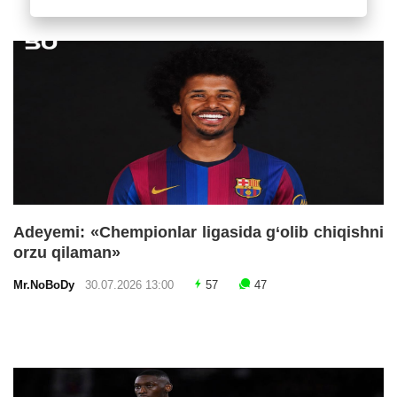
Adeyemi: «Chempionlar ligasida g‘olib chiqishni
orzu qilaman»
Mr.NoBoDy
30.07.2026 13:00
57
47