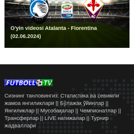
O'yin videosi Atalanta - Fiorentina
(02.06.2024)
Сизнинг танловингиз: Статистика ва севимли
жамоа янгиликлари || Бўлажак ўйинлар ||
Янгиликлар || Мусобақалар || Чемпионатлар ||
Трансферлар || LIVE натижалар || Турнир
жадваллари