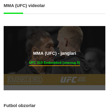
MMA (UFC) videolar
ММА (UFC) - janglari
UFC 310 Embedded (эпизод 5)
Futbol obzorlar