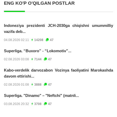
ENG KO'P O'QILGAN POSTLAR
Indoneziya prezidenti JCH-2030ga chiqishni umummilliy
vazifa deb...
04.08.2026 02:11
14208
47
Superliga. “Buxoro” - “Lokomotiv”...
02.08.2026 03:08
7144
47
Kabo-verdelik darvozabon Vozinya faoliyatini Marokashda
davom ettirishi...
02.08.2026 01:08
3888
47
Superliga. "Dinamo" – "Neftchi" (matnli...
03.08.2026 20:32
3708
47