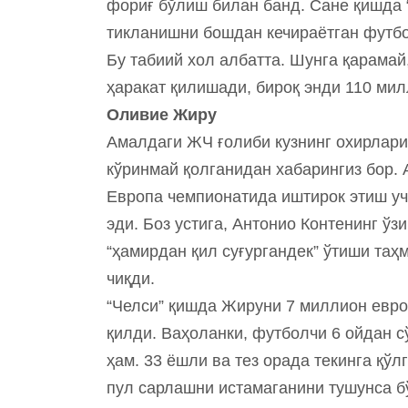
фориғ бўлиш билан банд. Сане қишда “
тикланишни бошдан кечираётган футбо
Бу табиий хол албатта. Шунга қарама
ҳаракат қилишади, бироқ энди 110 мил
Оливие Жиру
Амалдаги ЖЧ ғолиби кузнинг охирлари
кўринмай қолганидан хабарингиз бор.
Европа чемпионатида иштирок этиш уч
эди. Боз устига, Антонио Контенинг ўз
“ҳамирдан қил суғургандек” ўтиши таҳ
чиқди.
“Челси” қишда Жируни 7 миллион евро
қилди. Ваҳоланки, футболчи 6 ойдан сў
ҳам. 33 ёшли ва тез орада текинга қўл
пул сарлашни истамаганини тушунса б