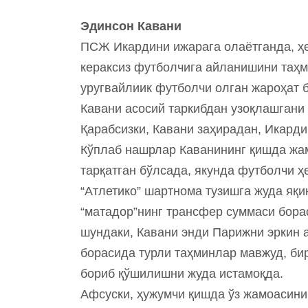
Эдинсон Кавани
ПСЖ Икардини ижарага олаётганда, ҳе
кераксиз футболчига айланишини таҳми
уругвайлиик футболчи олган жароҳат 
Кавани асосий таркибдан узоқлашгани
Қарабсизки, Кавани заҳирадан, Икард
Кўплаб нашрлар Каванининг қишда жа
тарқатган бўлсада, якунда футболчи ҳ
“Атлетико” шартнома тузишга жуда яқи
“матадор”нинг трансфер суммаси бора
шундаки, Кавани энди Парижни эркин а
борасида турли таҳминлар мавжуд, би
бориб қўшилишни жуда истамоқда.
Афсуски, ҳужумчи қишда ўз жамоасини 