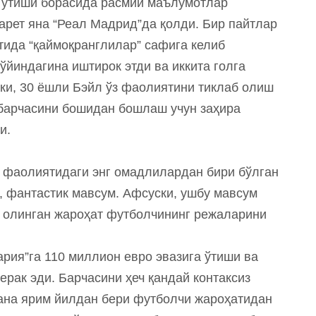
а ўтиши борасида расмий маълумотлар
арет яна “Реал Мадрид”да қолди. Бир пайтлар
тида “қаймоқранглилар” сафига келиб
ўйиндагина иштирок этди ва иккита голга
ки, 30 ёшли Бэйл ўз фаолиятини тиклаб олиш
 барчасини бошидан бошлаш учун заҳира
и.
м фаолиятидаги энг омадлилардан бири бўлган
ки, фантастик мавсум. Афсуски, ушбу мавсум
б олинган жароҳат футболчининг режаларини
ария”га 110 миллион евро эвазига ўтиши ва
рак эди. Барчасини ҳеч қандай контаксиз
ана ярим йилдан бери футболчи жароҳатидан