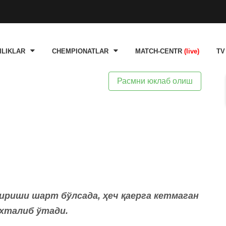
ILIKLAR
CHEMPIONATLAR
MATCH-CENTR
(live)
TV
Расмни юклаб олиш
тириши шарт бўлсада, ҳеч қаерга кетмаган
хталиб ўтади.