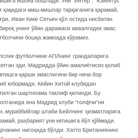
ишига ишона бошлади. Уни “Интер”, “Ювентус”
ни ҳақидаги миш-мишлар тарқаганига қарамай,
ғри, Иван Кике Сетьен қўл остида нисбатан
 бироқ унинг ўйин даражаси аввалгидек эмас.
утболчини бошқа жамоада кўрамиз.
елслик футболчини АПЛнинг грандаларига
етган эди. Мадридда ўйин амалиётисиз қолиб
кетишга қарши эмаслигини бир неча бор
йиб юбормади. Кейин Хитой клубидан
тилган шартноама таклиф қилинди. Бу
олганида яна Мадрид клуби “голфчи”ни
и, мураббийлар штаби Бейлнинг ҳизматларига
амай, раҳбарият уни кетишига йўл қўймади.
рчанинг нигоҳида бўлди. Хатто Британиянинг