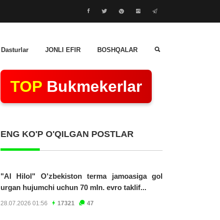
 Dasturlar
JONLI EFIR
BOSHQALAR
TOP
Bukmekerlar
ENG KO'P O'QILGAN POSTLAR
"Al Hilol" O'zbekiston terma jamoasiga gol
urgan hujumchi uchun 70 mln. evro taklif...
28.07.2026 01:56
17321
47