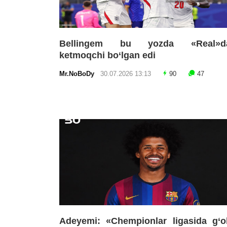
Bellingem bu yozda «Real»d
ketmoqchi bo‘lgan edi
Mr.NoBoDy
30.07.2026 13:13
90
47
Adeyemi: «Chempionlar ligasida g‘o