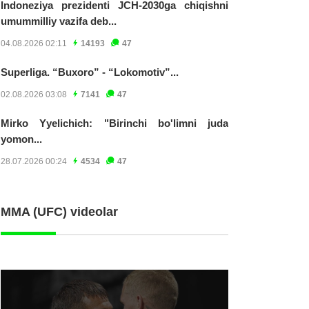
Indoneziya prezidenti JCH-2030ga chiqishni
umummilliy vazifa deb...
04.08.2026 02:11
14193
47
Superliga. “Buxoro” - “Lokomotiv”...
02.08.2026 03:08
7141
47
Mirko Yyelichich: "Birinchi bo'limni juda
yomon...
28.07.2026 00:24
4534
47
MMA (UFC) videolar