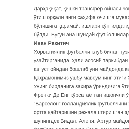
Дарҳақиқат, қишки трансфер ойнаси ч
ўтиш орқали янги саҳифа очишга мува
бўлишига қарамай, ишлари кўнгилдаги
бўлди. Бугун ана шундай футболчилар
Иван Ракитич
Хорватиялик футболчи клуб билан туз
узайтирганида, ҳали асосий таркибдан
август ойидан бошлаб уни майдонда к
Қаҳрамонимиз ушбу мавсумнинг атиги 
Унинг бирданига заҳира ўриндиғига ў
Френки Де Ёнг кўрсатаётган ишончли ў
“Барселон” голландиялик футболчини 
ортга қайтаришни режалаштиришган эд
шунингдек Видал, Аленя, Артур майдо