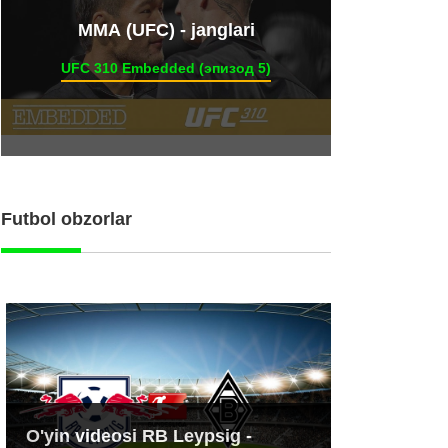
ММА (UFC) - janglari
UFC 310 Embedded (эпизод 5)
Futbol obzorlar
O'yin videosi RB Leypsig -