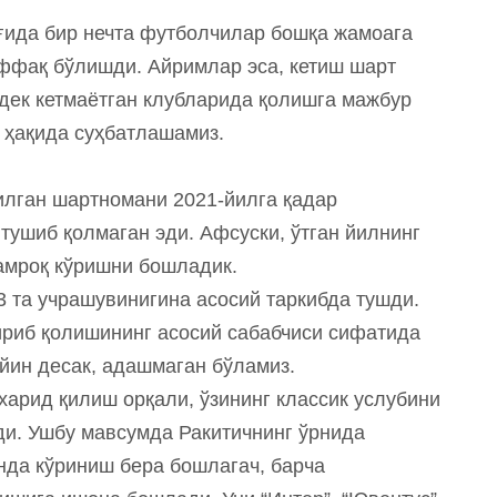
оғида бир нечта футболчилар бошқа жамоага
ффақ бўлишди. Айримлар эса, кетиш шарт
дек кетмаётган клубларида қолишга мажбур
 ҳақида суҳбатлашамиз.
илган шартномани 2021-йилга қадар
 тушиб қолмаган эди. Афсуски, ўтган йилнинг
амроқ кўришни бошладик.
3 та учрашувинигина асосий таркибда тушди.
тириб қолишининг асосий сабабчиси сифатида
йин десак, адашмаган бўламиз.
харид қилиш орқали, ўзининг классик услубини
и. Ушбу мавсумда Ракитичнинг ўрнида
нда кўриниш бера бошлагач, барча