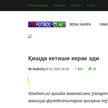
Биз ҳақимизда
Реклама
Контакт
Х-сайт
BOSH SAXIFA
YANG
Қишда кетиши керак эди
Mr.NoBoDy
18.02.2020 16:00
924
30
Stadion.uz қишда жамоасини ўзгар
машхур футболчиларга қисқача тў