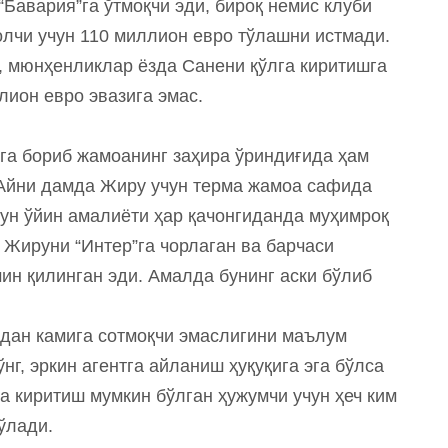
Бавария”га ўтмоқчи эди, бироқ немис клуби
лчи учун 110 миллион евро тўлашни истмади.
й, мюнҳенликлар ёзда Санени қўлга киритишга
лион евро эвазига эмас.
га бориб жамоанинг заҳира ўриндиғида ҳам
 Айни дамда Жиру учун терма жамоа сафида
ун ўйин амалиёти ҳар қачонгиданда муҳимроқ
и Жируни “Интер”га чорлаган ва барчаси
мин қилинган эди. Амалда бунинг аски бўлиб
дан камига сотмоқчи эмаслигини маълум
нг, эркин агентга айланиш ҳуқуқига эга бўлса
га киритиш мумкин бўлган ҳужумчи учун ҳеч ким
ўлади.