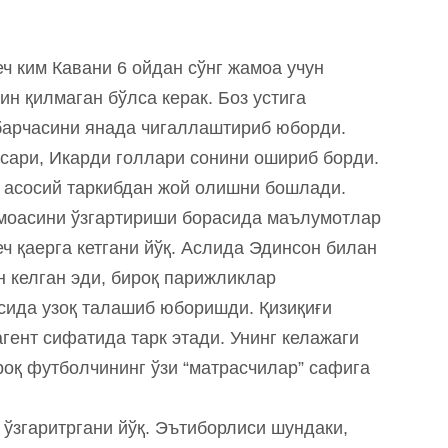
ч ким Кавани 6 ойдан сўнг жамоа учун
н қилмаган бўлса керак. Боз устига
барчасини янада чигаллаштириб юборди.
 сари, Икарди голлари сонини ошириб борди.
и асосий таркибдан жой олишни бошлади.
моасини ўзгартириши борасида маълумотлар
еч қаерга кетгани йўқ. Аслида Эдинсон билан
н келган эди, бироқ парижликлар
сида узоқ талашиб юборишди. Қизиқиғи
гент сифатида тарк этади. Унинг келажаги
роқ футболчининг ўзи “матрасчилар” сафига
ўзгаритргани йўқ. Эътиборлиси шундаки,