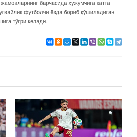
 жамоаларнинг барчасида ҳужумчига катта
ругвайлик футболчи ёзда бориб қўшиладиган
ига тўгри келади.