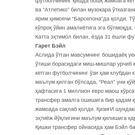
футболчининг қишда бошқ жамоага кет
ва “Атлетико” билан музокара ўтказга
ярим ҳимоячи “Барселона”да қолди. Тў
кўпроқ ўйин амалиётига эга бўлмоқда,
Катта эҳтимол билан, ёзда 31 ёшли ф
Гарет Бэйл
Аслида ўтган мавсумнинг бошидаёқ у
ўтиши борасидаги миш-мишлар урчиб к
кетган футболчининг ўзи ҳам клубдан 
маълум қилган бўлсада, “Реал” уни қў
ҳафтасига 1 миллион евро маош кўрса
трансфер амалга ошишига бир қадам қ
жамоада сақлаб қолди. ҚизиғИ шундак
эҳтиёж йўқлигини маълум қилишига қар
Қишки трансфер ойнасида ҳам Бэйл ба