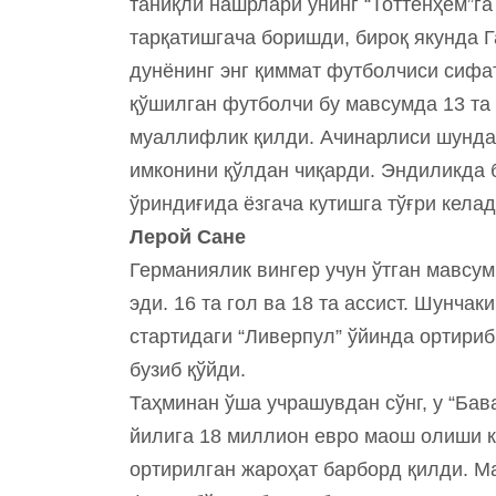
таниқли нашрлари унинг “Тоттенҳем”г
тарқатишгача боришди, бироқ якунда Г
дунёнинг энг қиммат футболчиси сифа
қўшилган футболчи бу мавсумда 13 та 
муаллифлик қилди. Ачинарлиси шунда
имконини қўлдан чиқарди. Эндиликда
ўриндиғида ёзгача кутишга тўғри келад
Лерой Сане
Германиялик вингер учун ўтган мавсу
эди. 16 та гол ва 18 та ассист. Шунча
стартидаги “Ливерпул” ўйинда ортири
бузиб қўйди.
Таҳминан ўша учрашувдан сўнг, у “Бав
йилига 18 миллион евро маош олиши ке
ортирилган жароҳат барборд қилди. М