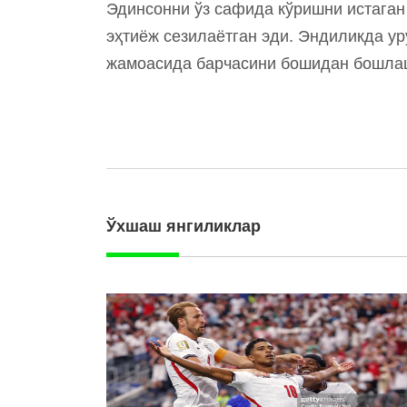
Эдинсонни ўз сафида кўришни истаган
эҳтиёж сезилаётган эди. Эндиликда у
жамоасида барчасини бошидан бошлаш
Ўхшаш янгиликлар