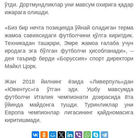
ўтди. Дортмундликлар уни мавсум охирига қадар
ижарага олишди.
«Биз бир нечта позицияда ўйнай оладиган терма
жамоа савиясидаги футболчини қўлга киритдик.
Техникадан ташқари, Эмре жамоа ғалаба учун
иродага эга бўлган футболчи ҳисобланади», –
дея таъриф берди «Боруссия» спорт директори
Майкл Цорк.
Жан 2018 йилнинг ёзида «Ливерпуль»дан
«Ювентус»га ўтган эди. Ушбу мавсумда
футболчи Италия чемпионати доирасида 8та
ўйинда майдонга тушди. Туринликлар уни
Европа чемпионлар лигасининг қайдномасига
киритишмади.