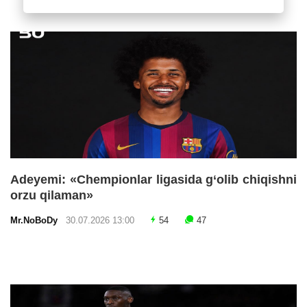
Adeyemi: «Chempionlar ligasida g‘olib chiqishni
orzu qilaman»
Mr.NoBoDy
30.07.2026 13:00
54
47