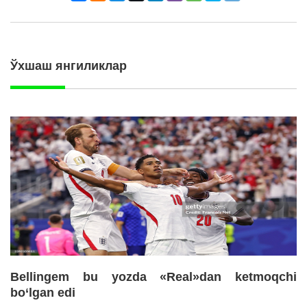
Ўхшаш янгиликлар
Bellingem bu yozda «Real»dan ketmoqchi
bo‘lgan edi