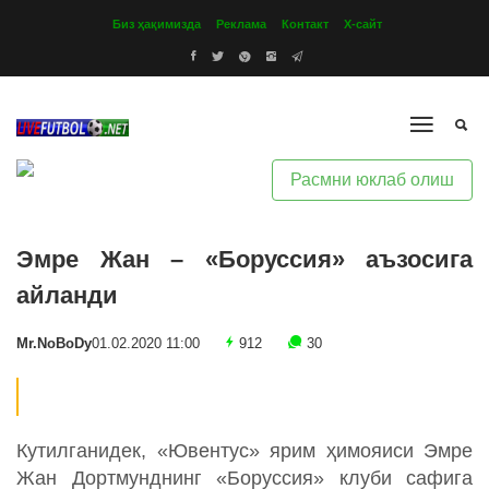
Биз ҳақимизда
Реклама
Контакт
Х-сайт
Расмни юклаб олиш
Эмре Жан – «Боруссия» аъзосига
айланди
Mr.NoBoDy
01.02.2020 11:00
912
30
Кутилганидек, «Ювентус» ярим ҳимояиси Эмре
Жан Дортмунднинг «Боруссия» клуби сафига