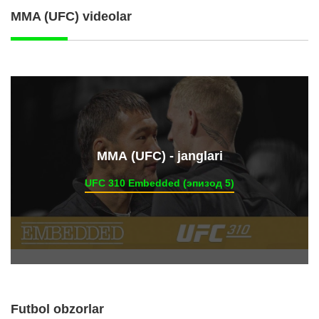
MMA (UFC) videolar
ММА (UFC) - janglari
UFC 310 Embedded (эпизод 5)
Futbol obzorlar