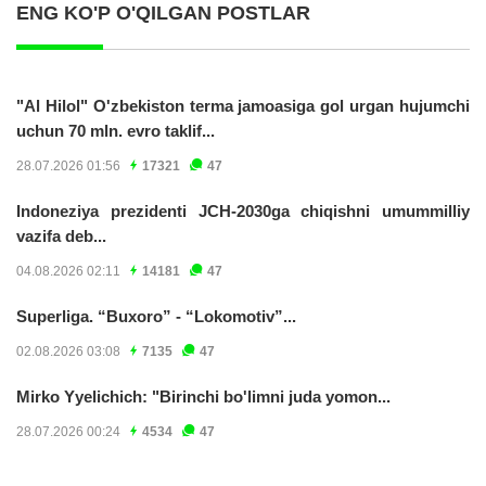
ENG KO'P O'QILGAN POSTLAR
"Al Hilol" O'zbekiston terma jamoasiga gol urgan hujumchi
uchun 70 mln. evro taklif...
28.07.2026 01:56
17321
47
Indoneziya prezidenti JCH-2030ga chiqishni umummilliy
vazifa deb...
04.08.2026 02:11
14181
47
Superliga. “Buxoro” - “Lokomotiv”...
02.08.2026 03:08
7135
47
Mirko Yyelichich: "Birinchi bo'limni juda yomon...
28.07.2026 00:24
4534
47