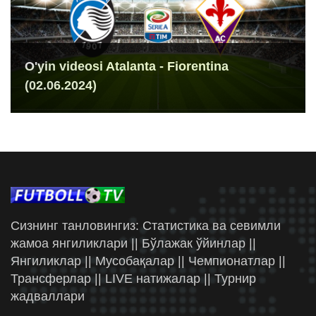
O'yin videosi Atalanta - Fiorentina
(02.06.2024)
Сизнинг танловингиз: Статистика ва севимли
жамоа янгиликлари || Бўлажак ўйинлар ||
Янгиликлар || Мусобақалар || Чемпионатлар ||
Трансферлар || LIVE натижалар || Турнир
жадваллари