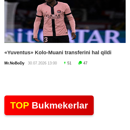
«Yuventus» Kolo-Muani transferini hal qildi
Mr.NoBoDy
30.07.2026 13:00
51
47
TOP
Bukmekerlar