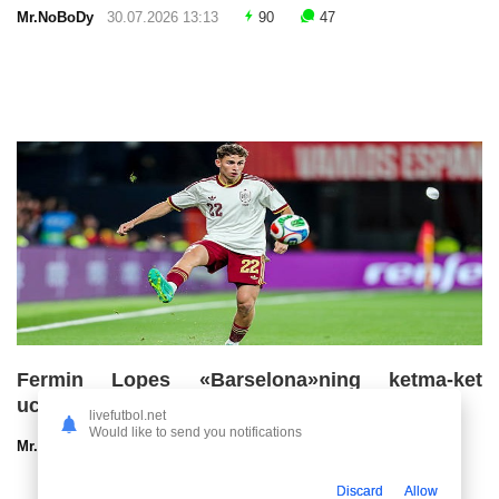
Mr.NoBoDy
30.07.2026 13:13
90
47
Fermin Lopes «Barselona»ning ketma-ket
uchinchi chempionlik imkoniyatlarini baholadi
livefutbol.net
Would like to send you notifications
Mr.NoBoDy
30.07.2026 13:00
57
47
Discard
Allow