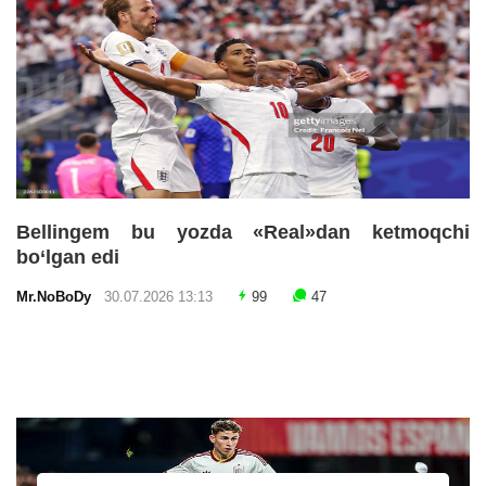
Bellingem bu yozda «Real»dan ketmoqchi
bo‘lgan edi
Mr.NoBoDy
30.07.2026 13:13
99
47