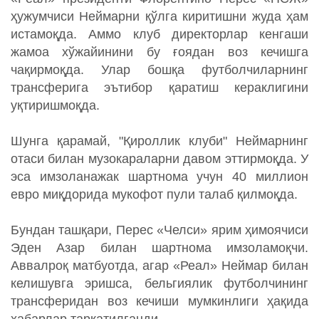
ҳужумчиси Неймарни қўлга киритишни жуда ҳам
истамоқда. Аммо клуб директорлар кенгаши
жамоа хўжайинини бу ғоядан воз кечишга
чақирмоқда. Улар бошқа футболчиларнинг
трансферига эътибор қаратиш кераклигини
уқтиришмоқда.
Шунга қарамай, "Қироллик клуби" Неймарнинг
отаси билан музокараларни давом эттирмоқда. У
эса имзоланажак шартнома учун 40 миллион
евро миқдорида мукофот пули талаб қилмоқда.
Бундан ташқари, Перес «Челси» ярим ҳимоячиси
Эден Азар билан шартнома имзоламоқчи.
Аввалроқ матбуотда, агар «Реал» Неймар билан
келишувга эришса, бельгиялик футболчининг
трансферидан воз кечиши мумкинлиги ҳақида