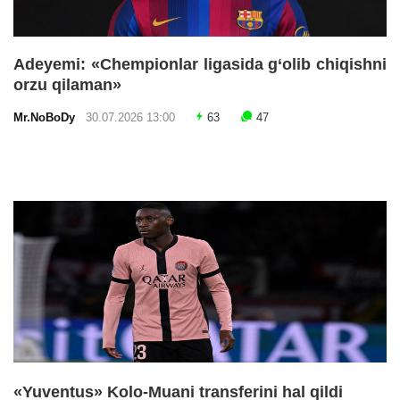
Adeyemi: «Chempionlar ligasida g‘olib chiqishni
orzu qilaman»
Mr.NoBoDy
30.07.2026 13:00
63
47
«Yuventus» Kolo-Muani transferini hal qildi