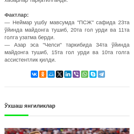
хабарлар тарқатилганди.
Фактлар:
— Неймар ушбу мавсумда "ПСЖ" сафида 23та
ўйинда майдонга тушиб, 20та гол урди ва 11та
голга узатма берди.
— Азар эса "Челси" таркибида 34та ўйинда
майдонга тушиб, 15та гол урди ва 10та голга
ассистентлик қилди.
Ўхшаш янгиликлар