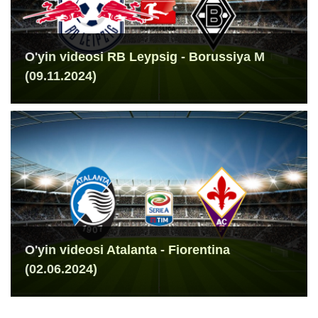
O'yin videosi RB Leypsig - Borussiya M
(09.11.2024)
O'yin videosi Atalanta - Fiorentina
(02.06.2024)