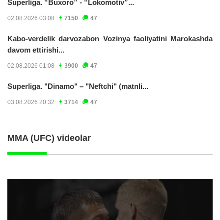
Superliga. “Buxoro” - “Lokomotiv”...
02.08.2026 03:08
7150
47
Kabo-verdelik darvozabon Vozinya faoliyatini Marokashda
davom ettirishi...
02.08.2026 01:08
3900
47
Superliga. "Dinamo" – "Neftchi" (matnli...
03.08.2026 20:32
3714
47
MMA (UFC) videolar