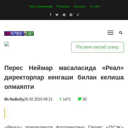
Биз ҳақимизда
Реклама
Контакт
Х-сайт
Расмни юклаб олиш
Перес Неймар масаласида «Реал»
директорлар кенгаши билан келиша
олмаяпти
Mr.NoBoDy
26.02.2019 09:21
1471
30
«Реал» президенти Флорентино Перес «ПСЖ»