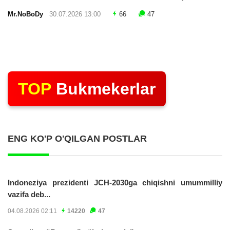
Mr.NoBoDy
30.07.2026 13:00
66
47
TOP
Bukmekerlar
ENG KO'P O'QILGAN POSTLAR
Indoneziya prezidenti JCH-2030ga chiqishni umummilliy
vazifa deb...
04.08.2026 02:11
14220
47