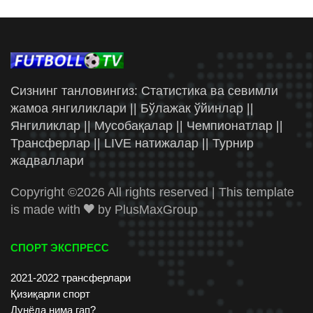
Сизнинг танловингиз: Статистика ва севимли
жамоа янгиликлари || Бўлажак ўйинлар ||
Янгиликлар || Мусобақалар || Чемпионатлар ||
Трансферлар || LIVE натижалар || Турнир
жадваллари
Copyright ©
2026 All rights reserved | This template
is made with
by
PlusMaxGroup
СПОРТ ЭКСПРЕСС
2021-2022 трансферлари
Қизиқарли спорт
Дунёда нима гап?