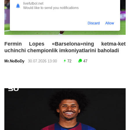
livefutbol.net
Would like to send you notifications
Discard
Allow
Fermin Lopes «Barselona»ning ketma-ket
uchinchi chempionlik imkoniyatlarini baholadi
Mr.NoBoDy
30.07.2026 13:00
72
47