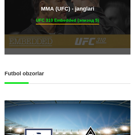
ММА (UFC) - janglari
UFC 310 Embedded (эпизод 5)
Futbol obzorlar