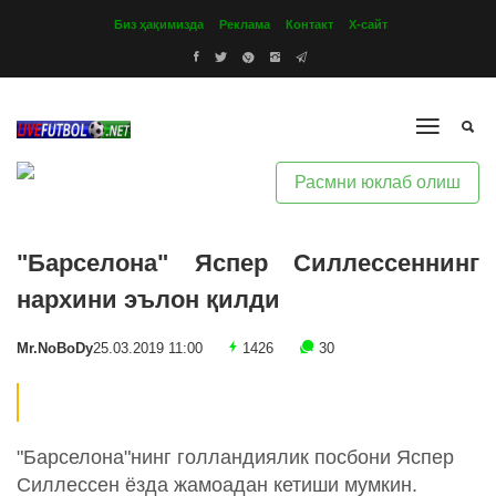
Биз ҳақимизда
Реклама
Контакт
Х-сайт
Расмни юклаб олиш
"Барселона" Яспер Силлессеннинг
нархини эълон қилди
Mr.NoBoDy
25.03.2019 11:00
1426
30
"Барселона"нинг голландиялик посбони Яспер
Силлессен ёзда жамоадан кетиши мумкин.