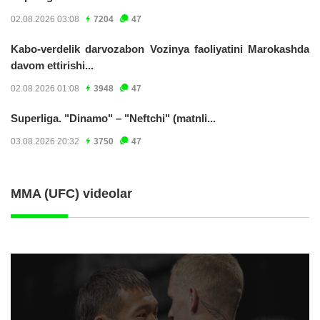
02.08.2026 03:08
7204
47
Kabo-verdelik darvozabon Vozinya faoliyatini Marokashda
davom ettirishi...
02.08.2026 01:08
3948
47
Superliga. "Dinamo" – "Neftchi" (matnli...
03.08.2026 20:32
3750
47
MMA (UFC) videolar