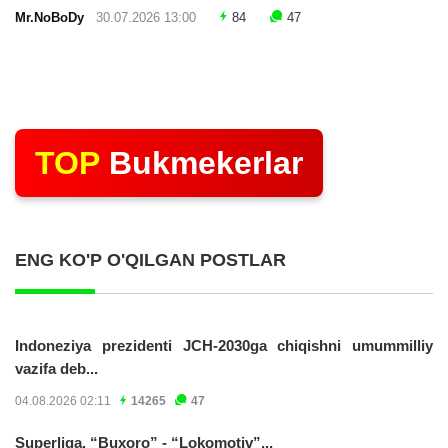
Mr.NoBoDy
30.07.2026 13:00
84
47
TOP
Bukmekerlar
ENG KO'P O'QILGAN POSTLAR
Indoneziya prezidenti JCH-2030ga chiqishni umummilliy
vazifa deb...
04.08.2026 02:11
14265
47
Superliga. “Buxoro” - “Lokomotiv”...