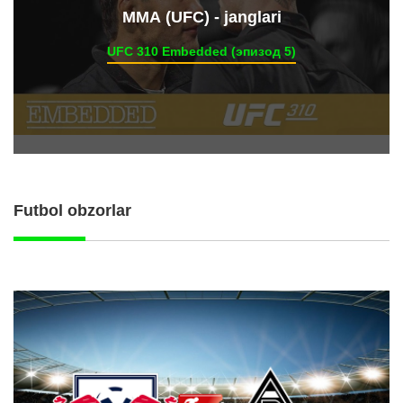
ММА (UFC) - janglari
UFC 310 Embedded (эпизод 5)
Futbol obzorlar