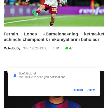
Fermin Lopes «Barselona»ning ketma-ket
uchinchi chempionlik imkoniyatlarini baholadi
Mr.NoBoDy
30.07.2026 13:00
84
47
livefutbol.net
Would like to send you notifications
Discard
Allow