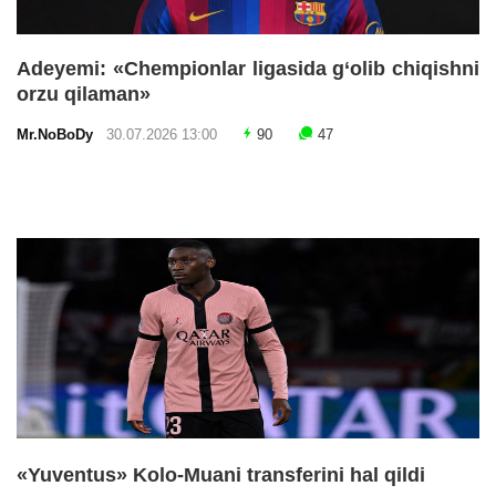
Adeyemi: «Chempionlar ligasida g‘olib chiqishni
orzu qilaman»
Mr.NoBoDy
30.07.2026 13:00
90
47
«Yuventus» Kolo-Muani transferini hal qildi