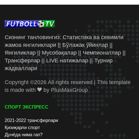
Сизнинг танловингиз: Статистика ва севимли
жамоа янгиликлари || Бўлажак ўйинлар ||
Янгиликлар || Мусобақалар || Чемпионатлар ||
Трансферлар || LIVE натижалар || Турнир
жадваллари
Copyright ©
2026 All rights reserved | This template
is made with
by
PlusMaxGroup
СПОРТ ЭКСПРЕСС
2021-2022 трансферлари
Қизиқарли спорт
Дунёда нима гап?