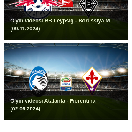
O'yin videosi RB Leypsig - Borussiya M
(09.11.2024)
O'yin videosi Atalanta - Fiorentina
(02.06.2024)