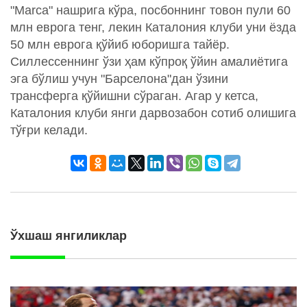
"Marca" нашрига кўра, посбоннинг товон пули 60
млн еврога тенг, лекин Каталония клуби уни ёзда
50 млн еврога қўйиб юборишга тайёр.
Силлессеннинг ўзи ҳам кўпроқ ўйин амалиётига
эга бўлиш учун "Барселона"дан ўзини
трансферга қўйишни сўраган. Агар у кетса,
Каталония клуби янги дарвозабон сотиб олишига
тўғри келади.
Ўхшаш янгиликлар