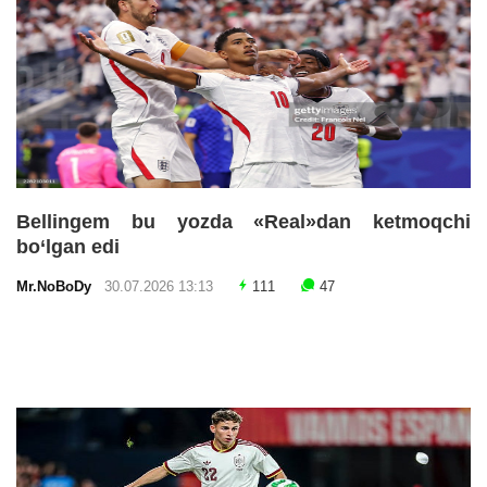
Bellingem bu yozda «Real»dan ketmoqchi
bo‘lgan edi
Mr.NoBoDy
30.07.2026 13:13
111
47