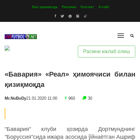
Биз ҳақимизда
Реклама
Контакт
Х-сайт
Расмни юклаб олиш
«Бавария» «Реал» ҳимоячиси билан
қизиқмоқда
Mr.NoBoDy
21.01.2020 11:00
960
30
"Бавария" клуби ҳозирда Дортмунднинг
"Боруссия"сида ижара асосида ўйнаётган Ашриф