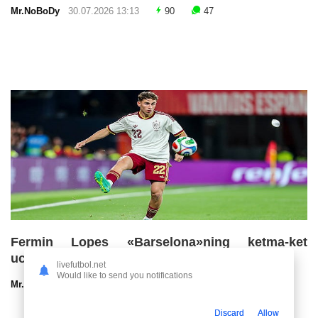
Mr.NoBoDy
30.07.2026 13:13
90
47
Fermin Lopes «Barselona»ning ketma-ket
uchinchi chempionlik imkoniyatlarini baholadi
livefutbol.net
Would like to send you notifications
Mr.NoBoDy
30.07.2026 13:00
57
47
Discard
Allow