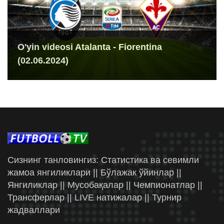
O'yin videosi Atalanta - Fiorentina
(02.06.2024)
Сизнинг танловингиз: Статистика ва севимли
жамоа янгиликлари || Бўлажак ўйинлар ||
Янгиликлар || Мусобақалар || Чемпионатлар ||
Трансферлар || LIVE натижалар || Турнир
жадваллари