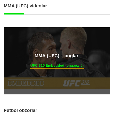
MMA (UFC) videolar
ММА (UFC) - janglari
UFC 310 Embedded (эпизод 5)
Futbol obzorlar