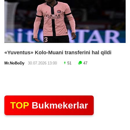
«Yuventus» Kolo-Muani transferini hal qildi
Mr.NoBoDy
30.07.2026 13:00
51
47
TOP
Bukmekerlar