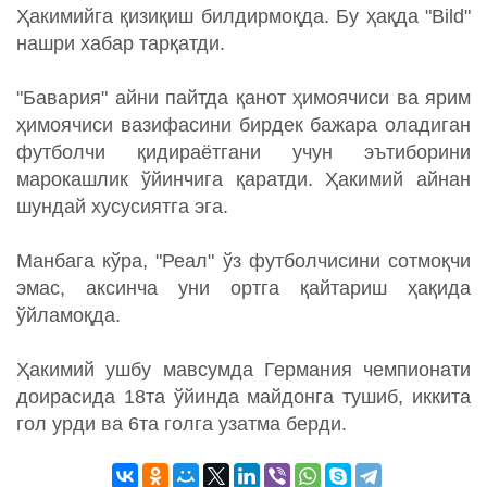
Ҳакимийга қизиқиш билдирмоқда. Бу ҳақда "Bild"
нашри хабар тарқатди.
"Бавария" айни пайтда қанот ҳимоячиси ва ярим
ҳимоячиси вазифасини бирдек бажара оладиган
футболчи қидираётгани учун эътиборини
марокашлик ўйинчига қаратди. Ҳакимий айнан
шундай хусусиятга эга.
Манбага кўра, "Реал" ўз футболчисини сотмоқчи
эмас, аксинча уни ортга қайтариш ҳақида
ўйламоқда.
Ҳакимий ушбу мавсумда Германия чемпионати
доирасида 18та ўйинда майдонга тушиб, иккита
гол урди ва 6та голга узатма берди.