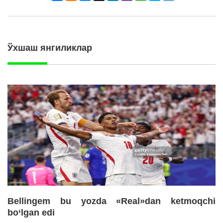
Ўхшаш янгиликлар
Bellingem bu yozda «Real»dan ketmoqchi
bo‘lgan edi