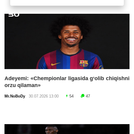
Adeyemi: «Chempionlar ligasida g‘olib chiqishni
orzu qilaman»
Mr.NoBoDy
30.07.2026 13:00
54
47