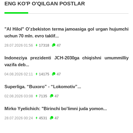
ENG KO'P O'QILGAN POSTLAR
"Al Hilol" O'zbekiston terma jamoasiga gol urgan hujumchi
uchun 70 mln. evro taklif...
28.07.2026 01:56
17318
47
Indoneziya prezidenti JCH-2030ga chiqishni umummilliy
vazifa deb...
04.08.2026 02:11
14175
47
Superliga. “Buxoro” - “Lokomotiv”...
02.08.2026 03:08
7135
47
Mirko Yyelichich: "Birinchi bo'limni juda yomon...
28.07.2026 00:24
4531
47