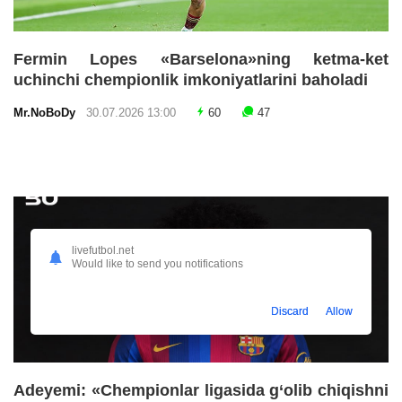
Fermin Lopes «Barselona»ning ketma-ket
uchinchi chempionlik imkoniyatlarini baholadi
Mr.NoBoDy
30.07.2026 13:00
60
47
livefutbol.net
Would like to send you notifications
Discard
Allow
Adeyemi: «Chempionlar ligasida g‘olib chiqishni