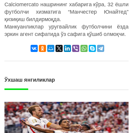
Calciomercato нашрининг хабарига кўра, 32 ёшли
футболчи хизматига “Манчестер Юнайтед”
қизиқиш билдирмоқда.
Манкуанликлар уругвайлик футболчини ёзда
эркин агент сифатида ўз сафига қўшиб олмоқчи.
Ўхшаш янгиликлар