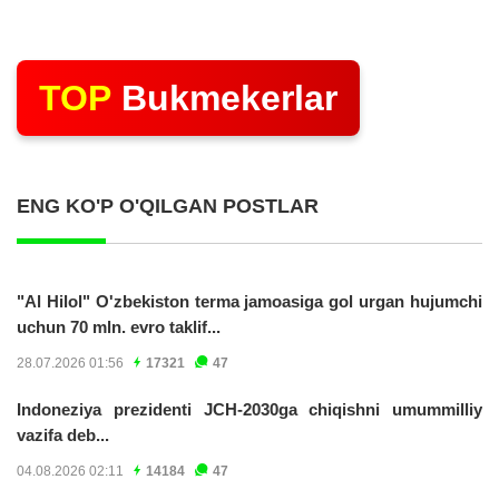
TOP
Bukmekerlar
ENG KO'P O'QILGAN POSTLAR
"Al Hilol" O'zbekiston terma jamoasiga gol urgan hujumchi
uchun 70 mln. evro taklif...
28.07.2026 01:56
17321
47
Indoneziya prezidenti JCH-2030ga chiqishni umummilliy
vazifa deb...
04.08.2026 02:11
14184
47