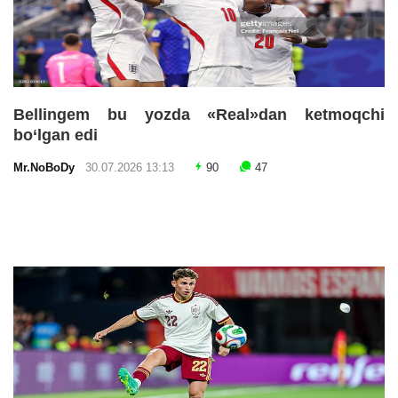
Bellingem bu yozda «Real»dan ketmoqchi
bo‘lgan edi
Mr.NoBoDy
30.07.2026 13:13
90
47