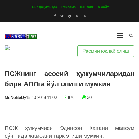
Биз ҳақимизда
Реклама
Контакт
Х-сайт
Расмни юклаб олиш
ПСЖнинг асосий ҳужумчиларидан
бири АПЛга йўл олиши мумкин
Mr.NoBoDy
15.10.2019 11:00
970
30
ПСЖ ҳужумчиси Эдинсон Кавани мавсум
сўнггида жамоани тарк этиши мумкин.