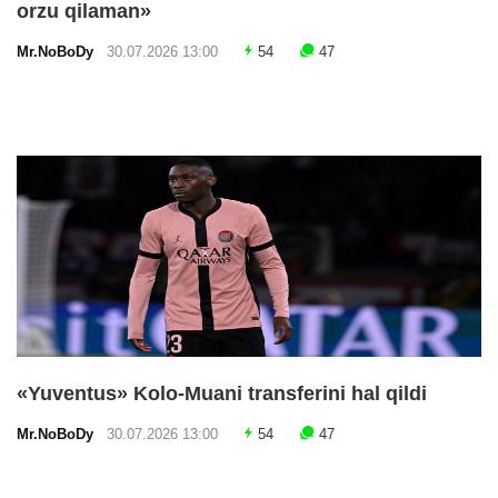
orzu qilaman»
Mr.NoBoDy
30.07.2026 13:00
54
47
«Yuventus» Kolo-Muani transferini hal qildi
Mr.NoBoDy
30.07.2026 13:00
54
47