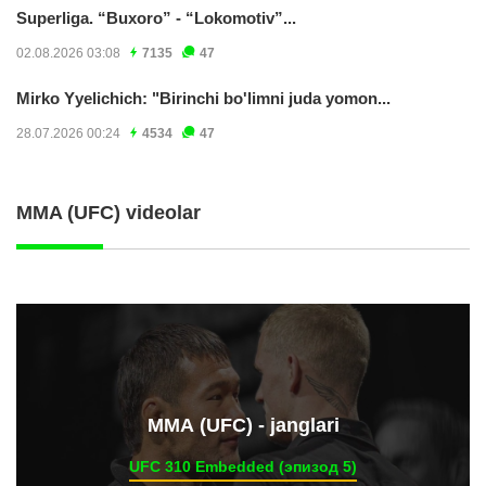
Superliga. “Buxoro” - “Lokomotiv”...
02.08.2026 03:08
7135
47
Mirko Yyelichich: "Birinchi bo'limni juda yomon...
28.07.2026 00:24
4534
47
MMA (UFC) videolar
ММА (UFC) - janglari
UFC 310 Embedded (эпизод 5)