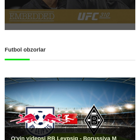
Futbol obzorlar
O'yin videosi RB Leypsig - Borussiya M