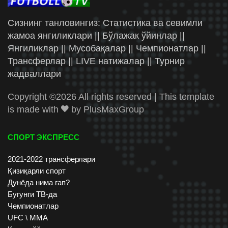
Сизнинг танловингиз: Статистика ва севимли
жамоа янгиликлари || Бўлажак ўйинлар ||
Янгиликлар || Мусобақалар || Чемпионатлар ||
Трансферлар || LIVE натижалар || Турнир
жадваллари
Copyright ©
2026 All rights reserved | This template
is made with
by
PlusMaxGroup
СПОРТ ЭКСПРЕСС
2021-2022 трансферлари
Қизиқарли спорт
Дунёда нима гап?
Бугунги ТВ-да
Чемпионатлар
UFC \ ММА