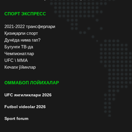
СПОРТ ЭКСПРЕСС
2021-2022 трансферлари
Қизиқарли спорт
Дунёда нима гап?
Бугунги ТВ-да
Чемпионатлар
UFC \ ММА
Кечаги ўйинлар
ОММАБОП ЛОЙИХАЛАР
UFC янгиликлари 2026
Futbol videolar 2026
Sport forum