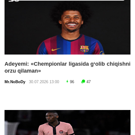
Adeyemi: «Chempionlar ligasida g‘olib chiqishni
orzu qilaman»
Mr.NoBoDy
30.07.2026 13:00
96
47