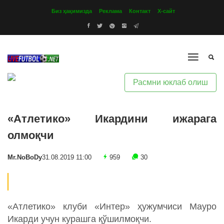
Биз ҳақимизда
Реклама
Контакт
Х-сайт
Расмни юклаб олиш
«Атлетико» Икардини ижарага
олмоқчи
Mr.NoBoDy
31.08.2019 11:00
959
30
«Атлетико» клуби «Интер» ҳужумчиси Мауро
Икарди учун курашга қўшилмоқчи.