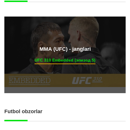
ММА (UFC) - janglari
UFC 310 Embedded (эпизод 5)
Futbol obzorlar