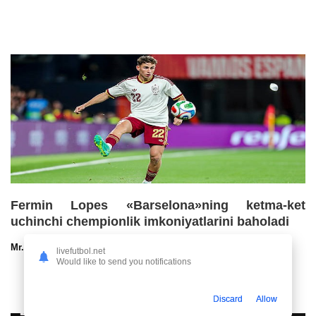
Fermin Lopes «Barselona»ning ketma-ket
uchinchi chempionlik imkoniyatlarini baholadi
Mr.NoBoDy
30.07.2026 13:00
96
47
livefutbol.net
Would like to send you notifications
Discard
Allow