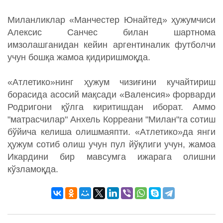
Миланликлар «Манчестер Юнайтед» ҳужумчиси
Алексис Санчес билан шартнома
имзолашганидан кейин аргентиналик футболчи
учун бошқа жамоа қидиришмоқда.
«Атлетико»нинг ҳужум чизиғини кучайтириш
борасида асосий мақсади «Валенсия» форварди
Родригони қўлга киритишдан иборат. Аммо
"матрасчилар" Анхель Корреани "Милан"га сотиш
бўйича келиша олишмаяпти. «Атлетико»да янги
ҳужум сотиб олиш учун пул йўқлиги учун, жамоа
Икардини бир мавсумга ижарага олишни
кўзламоқда.