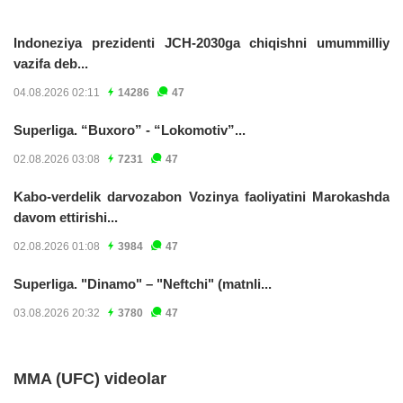
Indoneziya prezidenti JCH-2030ga chiqishni umummilliy
vazifa deb...
04.08.2026 02:11
14286
47
Superliga. “Buxoro” - “Lokomotiv”...
02.08.2026 03:08
7231
47
Kabo-verdelik darvozabon Vozinya faoliyatini Marokashda
davom ettirishi...
02.08.2026 01:08
3984
47
Superliga. "Dinamo" – "Neftchi" (matnli...
03.08.2026 20:32
3780
47
MMA (UFC) videolar