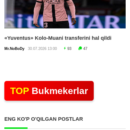
«Yuventus» Kolo-Muani transferini hal qildi
Mr.NoBoDy
30.07.2026 13:00
93
47
TOP
Bukmekerlar
ENG KO'P O'QILGAN POSTLAR