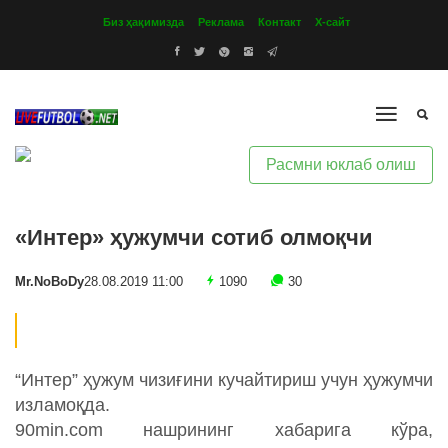
Биз ҳақимизда
Реклама
Контакт
Х-сайт
Расмни юклаб олиш
«Интер» ҳужумчи сотиб олмоқчи
Mr.NoBoDy
28.08.2019 11:00
1090
30
“Интер” ҳужум чизиғини кучайтириш учун ҳужумчи
изламоқда.
90min.com нашрининг хабарига кўра,