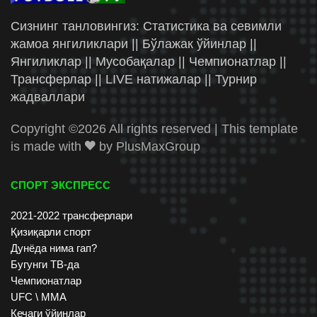
Сизнинг танловингиз: Статистика ва севимли
жамоа янгиликлари || Бўлажак ўйинлар ||
Янгиликлар || Мусобақалар || Чемпионатлар ||
Трансферлар || LIVE натижалар || Турнир
жадваллари
Copyright ©
2026 All rights reserved | This template
is made with
by
PlusMaxGroup
СПОРТ ЭКСПРЕСС
2021-2022 трансферлари
Қизиқарли спорт
Дунёда нима гап?
Бугунги ТВ-да
Чемпионатлар
UFC \ ММА
Кечаги ўйинлар