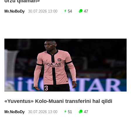
orzu qilaman»
Mr.NoBoDy
30.07.2026 13:00
54
47
«Yuventus» Kolo-Muani transferini hal qildi
Mr.NoBoDy
30.07.2026 13:00
51
47