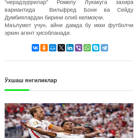
“нерадзуррилар” Ромелу Лукакуга захира
вариантида Вильфред Бони ва Сейду
Думбиялардан бирини олиб келмоқчи.
Маълумот учун, айни дамда бу икки футболчи
эркин агент ҳисобланади.
Ўхшаш янгиликлар