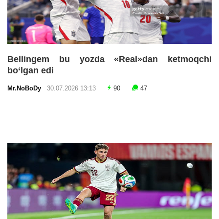
Bellingem bu yozda «Real»dan ketmoqchi
bo‘lgan edi
Mr.NoBoDy
30.07.2026 13:13
90
47