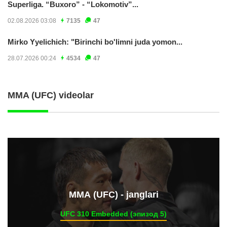
Superliga. “Buxoro” - “Lokomotiv”...
02.08.2026 03:08
7135
47
Mirko Yyelichich: "Birinchi bo'limni juda yomon...
28.07.2026 00:24
4534
47
MMA (UFC) videolar
ММА (UFC) - janglari
UFC 310 Embedded (эпизод 5)