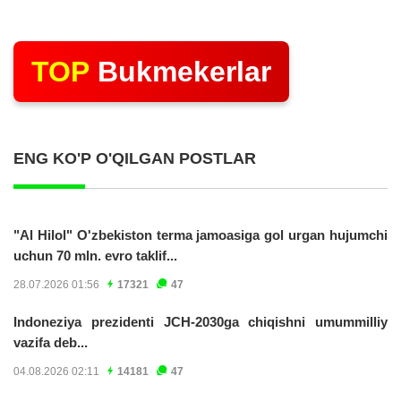
TOP
Bukmekerlar
ENG KO'P O'QILGAN POSTLAR
"Al Hilol" O'zbekiston terma jamoasiga gol urgan hujumchi
uchun 70 mln. evro taklif...
28.07.2026 01:56
17321
47
Indoneziya prezidenti JCH-2030ga chiqishni umummilliy
vazifa deb...
04.08.2026 02:11
14181
47