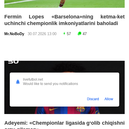
Fermin Lopes «Barselona»ning ketma-ket
uchinchi chempionlik imkoniyatlarini baholadi
Mr.NoBoDy
30.07.2026 13:00
57
47
livefutbol.net
Would like to send you notifications
Discard
Allow
Adeyemi: «Chempionlar ligasida g‘olib chiqishni