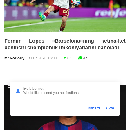
Fermin Lopes «Barselona»ning ketma-ket
uchinchi chempionlik imkoniyatlarini baholadi
Mr.NoBoDy
30.07.2026 13:00
63
47
livefutbol.net
Would like to send you notifications
Discard
Allow