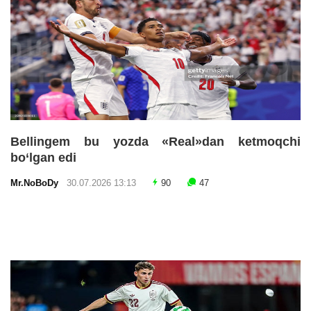
Bellingem bu yozda «Real»dan ketmoqchi
bo‘lgan edi
Mr.NoBoDy
30.07.2026 13:13
90
47