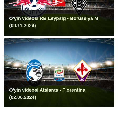
O'yin videosi RB Leypsig - Borussiya M
(09.11.2024)
O'yin videosi Atalanta - Fiorentina
(02.06.2024)