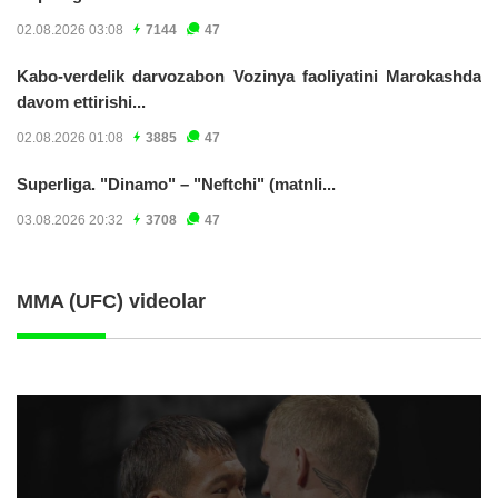
02.08.2026 03:08
7144
47
Kabo-verdelik darvozabon Vozinya faoliyatini Marokashda
davom ettirishi...
02.08.2026 01:08
3885
47
Superliga. "Dinamo" – "Neftchi" (matnli...
03.08.2026 20:32
3708
47
MMA (UFC) videolar