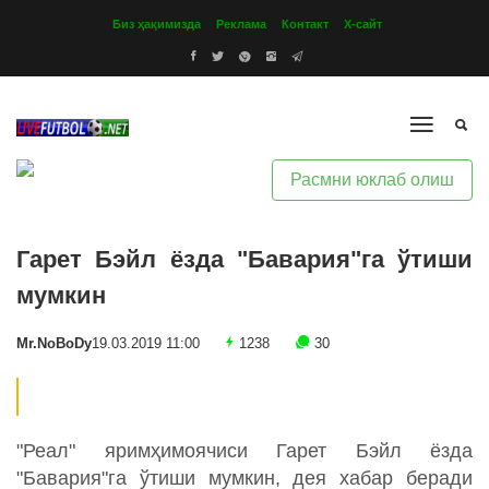
Биз ҳақимизда
Реклама
Контакт
Х-сайт
Расмни юклаб олиш
Гарет Бэйл ёзда "Бавария"га ўтиши
мумкин
Mr.NoBoDy
19.03.2019 11:00
1238
30
"Реал" яримҳимоячиси Гарет Бэйл ёзда
"Бавария"га ўтиши мумкин, дея хабар беради