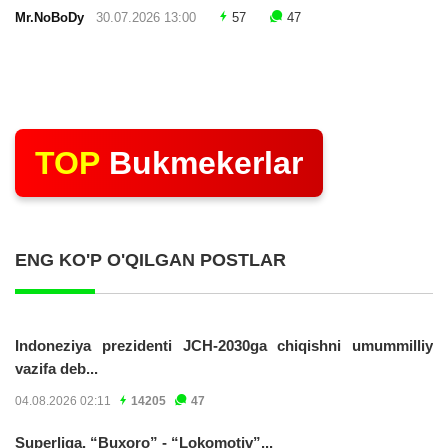
Mr.NoBoDy
30.07.2026 13:00
57
47
TOP
Bukmekerlar
ENG KO'P O'QILGAN POSTLAR
Indoneziya prezidenti JCH-2030ga chiqishni umummilliy
vazifa deb...
04.08.2026 02:11
14205
47
Superliga. “Buxoro” - “Lokomotiv”...