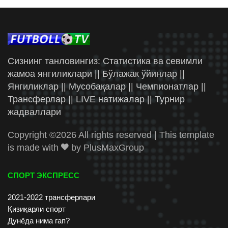
Сизнинг танловингиз: Статистика ва севимли
жамоа янгиликлари || Бўлажак ўйинлар ||
Янгиликлар || Мусобақалар || Чемпионатлар ||
Трансферлар || LIVE натижалар || Турнир
жадваллари
Copyright ©
2026 All rights reserved | This template
is made with
by
PlusMaxGroup
СПОРТ ЭКСПРЕСС
2021-2022 трансферлари
Қизиқарли спорт
Дунёда нима гап?