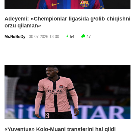
Adeyemi: «Chempionlar ligasida g‘olib chiqishni
orzu qilaman»
Mr.NoBoDy
30.07.2026 13:00
54
47
«Yuventus» Kolo-Muani transferini hal qildi