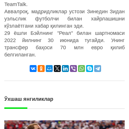
TeamTalk.
Аввалроқ, мадридликлар устози Зинедин Зидан
уэльслик футболчи билан хайрлашишни
кўзлаётгани хабар қилинган эди.
29 ёшли Бэйлнинг "Реал" билан шартномаси
2022 йилнинг 30 июнида тугайди. Унинг
трансфер баҳоси 70 млн евро қилиб
белгиланган.
Ўхшаш янгиликлар