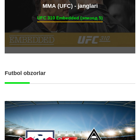
ММА (UFC) - janglari
UFC 310 Embedded (эпизод 5)
Futbol obzorlar