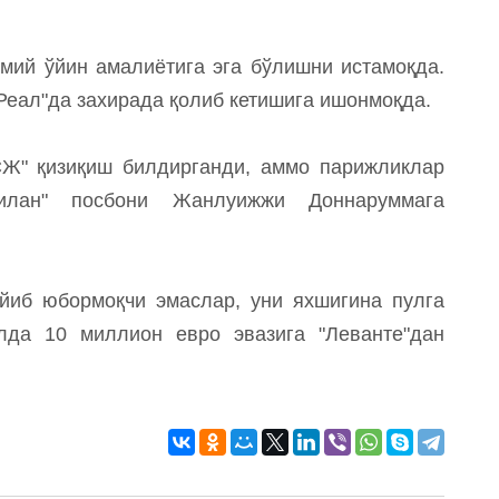
ий ўйин амалиётига эга бўлишни истамоқда.
Реал"да захирада қолиб кетишига ишонмоқда.
СЖ" қизиқиш билдирганди, аммо парижликлар
Милан" посбони Жанлуижжи Доннаруммага
йиб юбормоқчи эмаслар, уни яхшигина пулга
лда 10 миллион евро эвазига "Леванте"дан