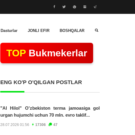
 Dasturlar
JONLI EFIR
BOSHQALAR
TOP
Bukmekerlar
ENG KO'P O'QILGAN POSTLAR
"Al Hilol" O'zbekiston terma jamoasiga gol
urgan hujumchi uchun 70 mln. evro taklif...
28.07.2026 01:56
17306
47