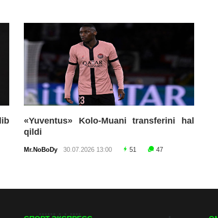
lib
«Yuventus» Kolo-Muani transferini hal
qildi
Mr.NoBoDy
30.07.2026 13:00
51
47