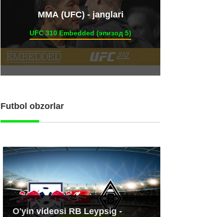
ММА (UFC) - janglari
UFC 310 Embedded (эпизод 5)
Futbol obzorlar
O'yin videosi RB Leypsig -