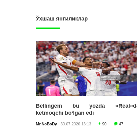
Ўхшаш янгиликлар
Bellingem bu yozda «Real»d
ketmoqchi bo‘lgan edi
Mr.NoBoDy
30.07.2026 13:13
90
47