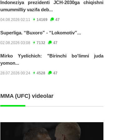
Indoneziya prezidenti JCH-2030ga chiqishni
umummilliy vazifa deb...
04.08.2026 02:11
14169
47
Superliga. “Buxoro” - “Lokomotiv”...
02.08.2026 03:08
7132
47
Mirko Yyelichich: "Birinchi bo'limni juda
yomon...
28.07.2026 00:24
4528
47
MMA (UFC) videolar