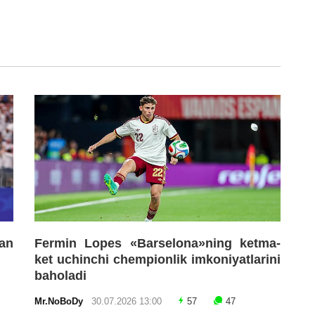
an
Fermin Lopes «Barselona»ning ketma-
ket uchinchi chempionlik imkoniyatlarini
baholadi
Mr.NoBoDy
30.07.2026 13:00
57
47