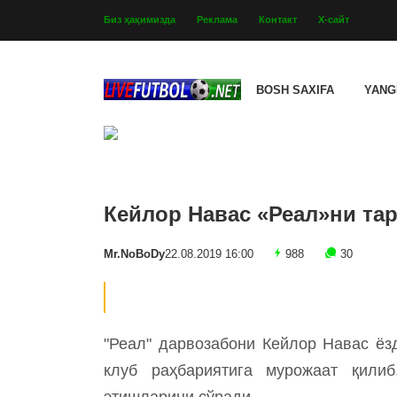
Биз ҳақимизда
Реклама
Контакт
Х-сайт
BOSH SAXIFA
YANG
Кейлор Навас «Реал»ни тар
Mr.NoBoDy
22.08.2019 16:00
988
30
"Реал" дарвозабони Кейлор Навас ёз
клуб раҳбариятига мурожаат қили
этишларини сўради.