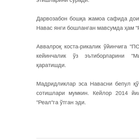
Дарвозабон бошқа жамоа сафида доим
Навас янги бошланган мавсумда ҳам "
Аввалроқ коста-рикалик ўйинчига "П
кейинчалик ўз эътиборларини "
қаратишди.
Мадридликлар эса Навасни бепул қў
сотишлари мумкин. Кейлор 2014 йи
"Реал"га ўтган эди.