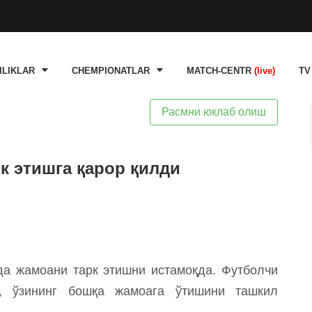
ILIKLAR
CHEMPIONATLAR
MATCH-CENTR
(live)
TV
Расмни юклаб олиш
к этишга қарор қилди
да жамоани тарк этишни истамоқда. Футболчи
б, ўзининг бошқа жамоага ўтишини ташкил