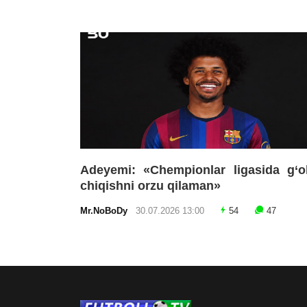
Adeyemi: «Chempionlar ligasida g‘o
chiqishni orzu qilaman»
Mr.NoBoDy
30.07.2026 13:00
54
47