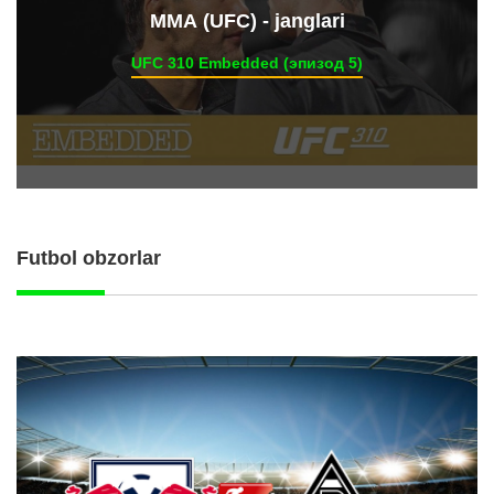
ММА (UFC) - janglari
UFC 310 Embedded (эпизод 5)
Futbol obzorlar