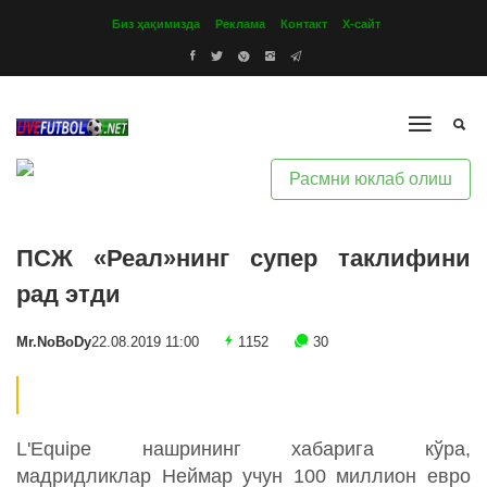
Биз ҳақимизда
Реклама
Контакт
Х-сайт
Расмни юклаб олиш
ПСЖ «Реал»нинг супер таклифини
рад этди
Mr.NoBoDy
22.08.2019 11:00
1152
30
L'Equipe нашрининг хабарига кўра,
мадридликлар Неймар учун 100 миллион евро