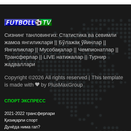
Сизнинг танловингиз: Статистика ва севимли
жамоа янгиликлари || Бўлажак ўйинлар ||
Янгиликлар || Мусобақалар || Чемпионатлар ||
Трансферлар || LIVE натижалар || Турнир
жадваллари
Copyright ©
2026 All rights reserved | This template
is made with
by
PlusMaxGroup
СПОРТ ЭКСПРЕСС
2021-2022 трансферлари
Қизиқарли спорт
Дунёда нима гап?