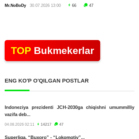
Mr.NoBoDy
30.07.2026 13:00
66
47
TOP
Bukmekerlar
ENG KO'P O'QILGAN POSTLAR
Indoneziya prezidenti JCH-2030ga chiqishni umummilliy
vazifa deb...
04.08.2026 02:11
14217
47
Superliga. “Buxoro” - “Lokomotiv”...