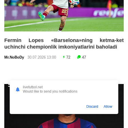
Fermin Lopes «Barselona»ning ketma-ket
uchinchi chempionlik imkoniyatlarini baholadi
Mr.NoBoDy
30.07.2026 13:00
72
47
livefutbol.net
Would like to send you notifications
Discard
Allow