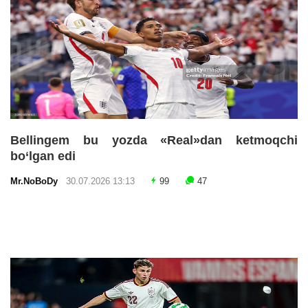
Bellingem bu yozda «Real»dan ketmoqchi
bo‘lgan edi
Mr.NoBoDy
30.07.2026 13:13
99
47