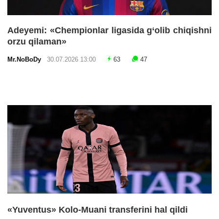
Adeyemi: «Chempionlar ligasida g‘olib chiqishni
orzu qilaman»
Mr.NoBoDy
30.07.2026 13:00
63
47
«Yuventus» Kolo-Muani transferini hal qildi