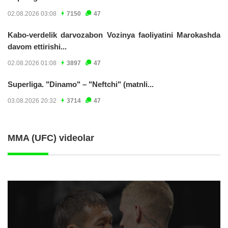
02.08.2026 03:08
7150
47
Kabo-verdelik darvozabon Vozinya faoliyatini Marokashda
davom ettirishi...
02.08.2026 01:08
3897
47
Superliga. "Dinamo" – "Neftchi" (matnli...
03.08.2026 20:32
3714
47
MMA (UFC) videolar