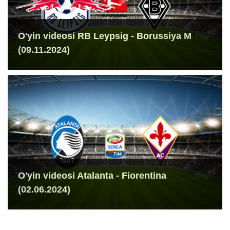
O'yin videosi RB Leypsig - Borussiya M
(09.11.2024)
O'yin videosi Atalanta - Fiorentina
(02.06.2024)