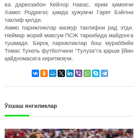
ва дарвозабон Кейлор Навас, ярим ҳимоячи
Хамес Родригес ҳамда ҳужумчи Гарет Бэйлни
таклиф қилди.
Аммо парижликлар мазкур таклифни рад этди.
Неймар жорий мавсум ПСЖ таркибида майдонга
тушмади. Бироқ парижликлар бош мураббийи
Томас Тухель футболчини “Тулуза”га қарши ўйин
қайдномасига киритмоқчи.
Ўхшаш янгиликлар