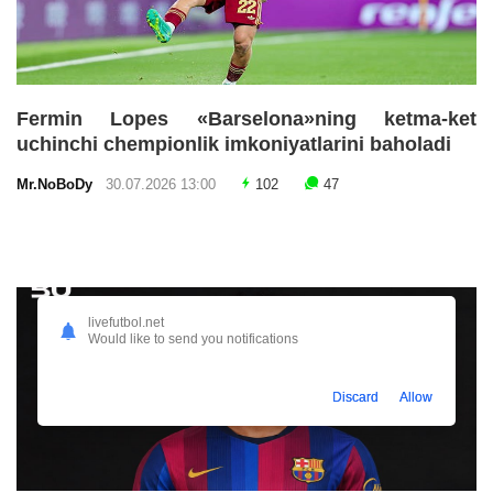
Fermin Lopes «Barselona»ning ketma-ket
uchinchi chempionlik imkoniyatlarini baholadi
Mr.NoBoDy
30.07.2026 13:00
102
47
livefutbol.net
Would like to send you notifications
Discard
Allow