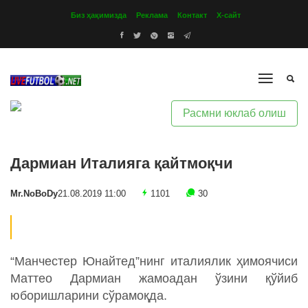
Биз ҳақимизда
Реклама
Контакт
Х-сайт
Расмни юклаб олиш
Дармиан Италияга қайтмоқчи
Mr.NoBoDy
21.08.2019 11:00
1101
30
“Манчестер Юнайтед”нинг италиялик ҳимоячиси
Маттео Дармиан жамоадан ўзини қўйиб
юборишларини сўрамоқда.