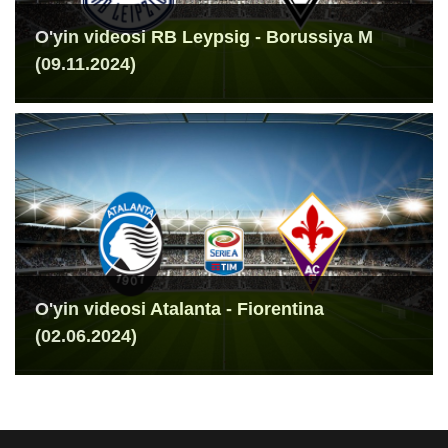
O'yin videosi RB Leypsig - Borussiya M
(09.11.2024)
O'yin videosi Atalanta - Fiorentina
(02.06.2024)