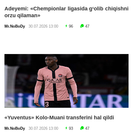
Adeyemi: «Chempionlar ligasida g‘olib chiqishni
orzu qilaman»
Mr.NoBoDy
30.07.2026 13:00
96
47
«Yuventus» Kolo-Muani transferini hal qildi
Mr.NoBoDy
30.07.2026 13:00
93
47