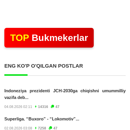
TOP
Bukmekerlar
ENG KO'P O'QILGAN POSTLAR
Indoneziya prezidenti JCH-2030ga chiqishni umummilliy
vazifa deb...
04.08.2026 02:11
14316
47
Superliga. “Buxoro” - “Lokomotiv”...
02.08.2026 03:08
7258
47