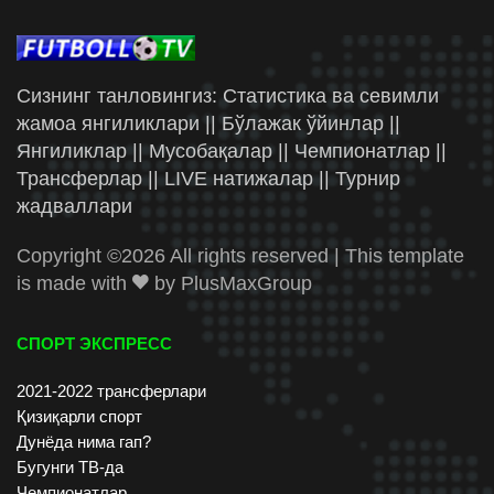
Сизнинг танловингиз: Статистика ва севимли
жамоа янгиликлари || Бўлажак ўйинлар ||
Янгиликлар || Мусобақалар || Чемпионатлар ||
Трансферлар || LIVE натижалар || Турнир
жадваллари
Copyright ©
2026 All rights reserved | This template
is made with
by
PlusMaxGroup
СПОРТ ЭКСПРЕСС
2021-2022 трансферлари
Қизиқарли спорт
Дунёда нима гап?
Бугунги ТВ-да
Чемпионатлар