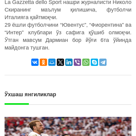
La Gazzetta dello Sport нашри журналисти Николо
Скиранинг маълум қилишича, футболчи
Италияга қайтмоқчи.
29 ёшли футболчини “Ювентус”, “Фиорентина” ва
“Интер” клублари ўз сафига қўшиб олмоқчи.
Ўтган мавсум Дармиан бор йўғи 6та ўйинда
майдонга тушган.
Ўхшаш янгиликлар