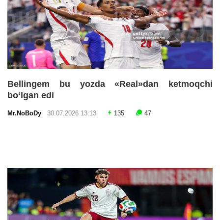
Bellingem bu yozda «Real»dan ketmoqchi
bo‘lgan edi
Mr.NoBoDy
30.07.2026 13:13
135
47