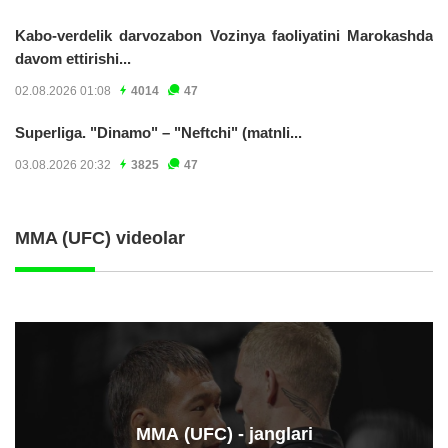
Kabo-verdelik darvozabon Vozinya faoliyatini Marokashda
davom ettirishi...
02.08.2026 01:08
4014
47
Superliga. "Dinamo" – "Neftchi" (matnli...
03.08.2026 20:32
3825
47
MMA (UFC) videolar
ММА (UFC) - janglari