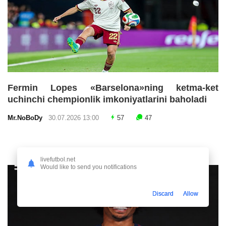
Fermin Lopes «Barselona»ning ketma-ket
uchinchi chempionlik imkoniyatlarini baholadi
Mr.NoBoDy
30.07.2026 13:00
57
47
livefutbol.net
Would like to send you notifications
Discard
Allow