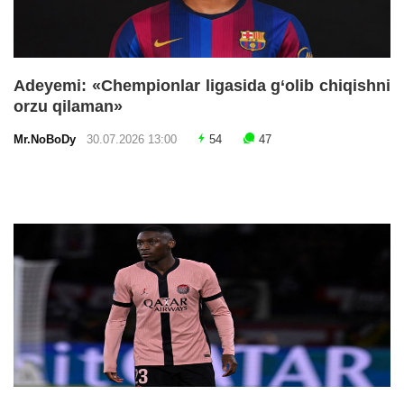
Adeyemi: «Chempionlar ligasida g‘olib chiqishni
orzu qilaman»
Mr.NoBoDy
30.07.2026 13:00
54
47