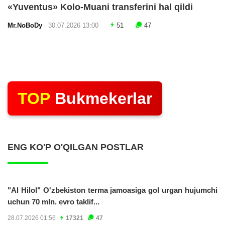
«Yuventus» Kolo-Muani transferini hal qildi
Mr.NoBoDy
30.07.2026 13:00
51
47
TOP
Bukmekerlar
ENG KO'P O'QILGAN POSTLAR
"Al Hilol" O'zbekiston terma jamoasiga gol urgan hujumchi
uchun 70 mln. evro taklif...
28.07.2026 01:56
17321
47