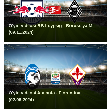
O'yin videosi RB Leypsig - Borussiya M
(09.11.2024)
O'yin videosi Atalanta - Fiorentina
(02.06.2024)