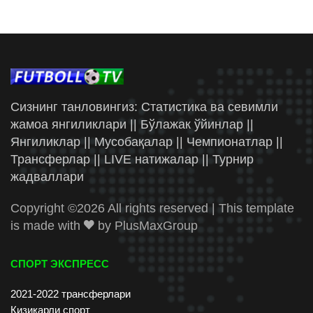
Сизнинг танловингиз: Статистика ва севимли
жамоа янгиликлари || Бўлажак ўйинлар ||
Янгиликлар || Мусобақалар || Чемпионатлар ||
Трансферлар || LIVE натижалар || Турнир
жадваллари
Copyright ©
2026 All rights reserved | This template
is made with
by
PlusMaxGroup
СПОРТ ЭКСПРЕСС
2021-2022 трансферлари
Қизиқарли спорт