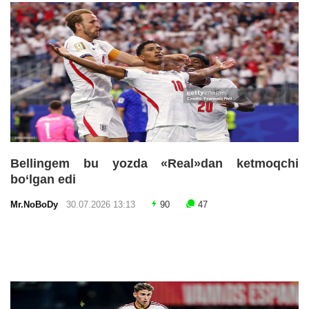
Bellingem bu yozda «Real»dan ketmoqchi
bo‘lgan edi
Mr.NoBoDy
30.07.2026 13:13
90
47