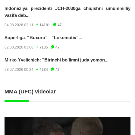
Indoneziya prezidenti JCH-2030ga chiqishni umummilliy
vazifa deb...
04.08.2026 02:11
14181
47
Superliga. “Buxoro” - “Lokomotiv”...
02.08.2026 03:08
7135
47
Mirko Yyelichich: "Birinchi bo'limni juda yomon...
28.07.2026 00:24
4534
47
MMA (UFC) videolar