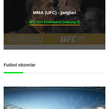
ММА (UFC) - janglari
UFC 310 Embedded (эпизод 5)
Futbol obzorlar