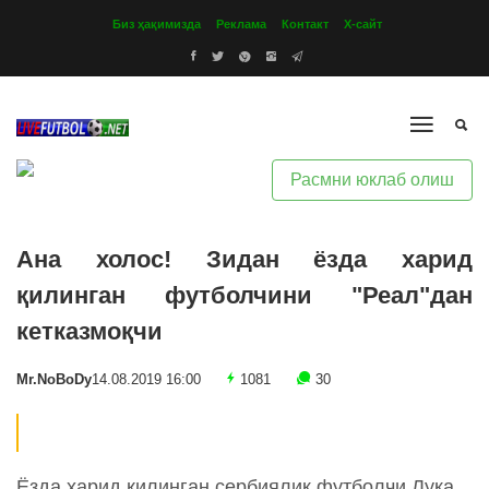
Биз ҳақимизда
Реклама
Контакт
Х-сайт
Расмни юклаб олиш
Ана холос! Зидан ёзда харид
қилинган футболчини "Реал"дан
кетказмоқчи
Mr.NoBoDy
14.08.2019 16:00
1081
30
Ёзда харид қилинган сербиялик футболчи Лука