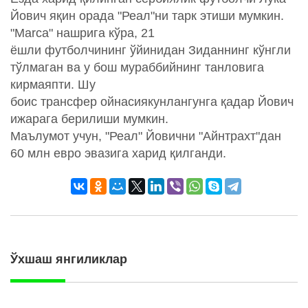
Йович яқин орада "Реал"ни тарк этиши мумкин.
"Marca" нашрига кўра, 21
ёшли футболчининг ўйинидан Зиданнинг кўнгли
тўлмаган ва у бош мураббийнинг танловига
кирмаяпти. Шу
боис трансфер ойнасиякунлангунга қадар Йович
ижарага берилиши мумкин.
Маълумот учун, "Реал" Йовични "Айнтрахт"дан
60 млн евро эвазига харид қилганди.
Ўхшаш янгиликлар