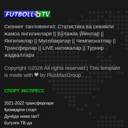
Сизнинг танловингиз: Статистика ва севимли
жамоа янгиликлари || Бўлажак ўйинлар ||
Янгиликлар || Мусобақалар || Чемпионатлар ||
Трансферлар || LIVE натижалар || Турнир
жадваллари
Copyright ©
2026 All rights reserved | This template
is made with
by
PlusMaxGroup
СПОРТ ЭКСПРЕСС
2021-2022 трансферлари
Қизиқарли спорт
Дунёда нима гап?
Бугунги ТВ-да