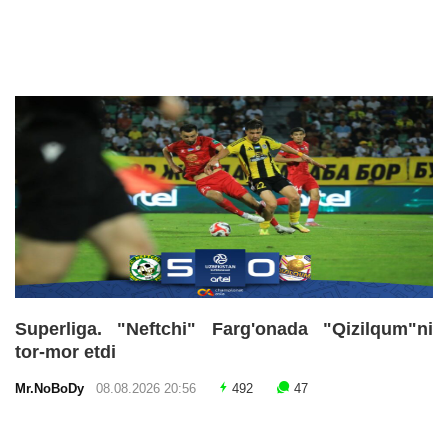
Superliga. "Neftchi" Farg'onada "Qizilqum"ni
tor-mor etdi
Mr.NoBoDy
08.08.2026 20:56
492
47