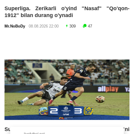
Superliga. Zerikarli o'yind "Nasaf" "Qo'qon-
1912" bilan durang o'ynadi
Mr.NoBoDy
08.08.2026 22:00
309
47
Superliga. OKMK safarda "Bunyodkor"ni