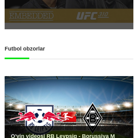
Futbol obzorlar
O'yin videosi RB Leypsig - Borussiya M