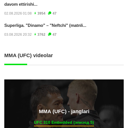
davom ettirishi...
02.08.2026 01:08
3954
47
Superliga. "Dinamo" – "Neftchi" (matnli...
03.08.2026 20:32
3762
47
MMA (UFC) videolar
ММА (UFC) - janglari
UFC 310 Embedded (эпизод 5)