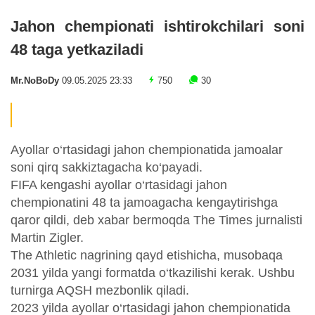
Jahon chempionati ishtirokchilari soni
48 taga yetkaziladi
Mr.NoBoDy
09.05.2025 23:33
750
30
Ayollar o‘rtasidagi jahon chempionatida jamoalar
soni qirq sakkiztagacha ko‘payadi.
FIFA kengashi ayollar o‘rtasidagi jahon
chempionatini 48 ta jamoagacha kengaytirishga
qaror qildi, deb xabar bermoqda The Times jurnalisti
Martin Zigler.
The Athletic nagrining qayd etishicha, musobaqa
2031 yilda yangi formatda o‘tkazilishi kerak. Ushbu
turnirga AQSH mezbonlik qiladi.
2023 yilda ayollar o‘rtasidagi jahon chempionatida