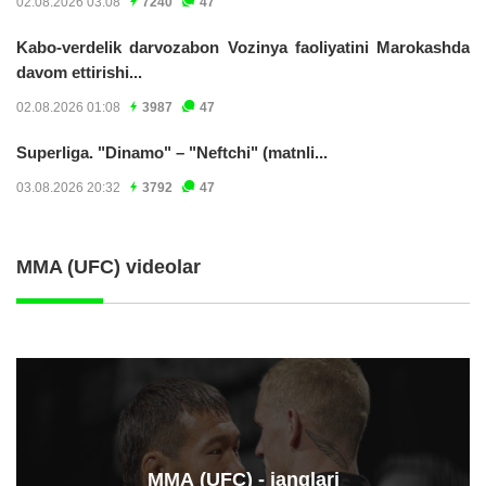
02.08.2026 03:08
7240
47
Kabo-verdelik darvozabon Vozinya faoliyatini Marokashda
davom ettirishi...
02.08.2026 01:08
3987
47
Superliga. "Dinamo" – "Neftchi" (matnli...
03.08.2026 20:32
3792
47
MMA (UFC) videolar
ММА (UFC) - janglari