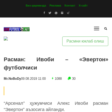
Биз ҳақимизда
Реклама
Контакт
Х-сайт
Расмни юклаб олиш
Расман: Ивоби – «Эвертон»
футболчиси
Mr.NoBoDy
09.08.2019 11:00
1088
30
“Арсенал” ҳужумчиси Алекс Ивоби расман
“Эвертон” аъзосига айланди.