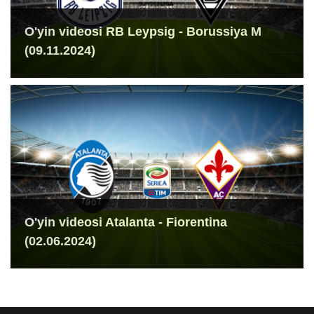
O'yin videosi RB Leypsig - Borussiya M
(09.11.2024)
O'yin videosi Atalanta - Fiorentina
(02.06.2024)