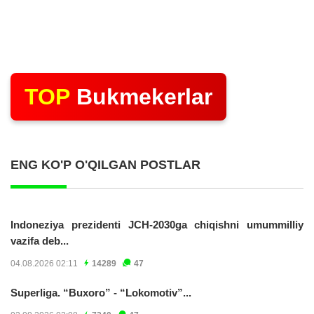
TOP
Bukmekerlar
ENG KO'P O'QILGAN POSTLAR
Indoneziya prezidenti JCH-2030ga chiqishni umummilliy
vazifa deb...
04.08.2026 02:11
14289
47
Superliga. “Buxoro” - “Lokomotiv”...