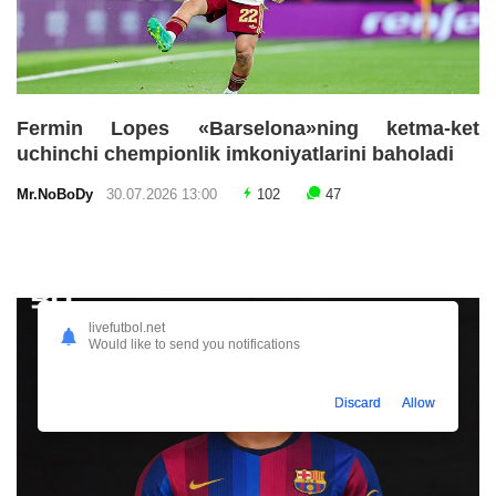
Fermin Lopes «Barselona»ning ketma-ket
uchinchi chempionlik imkoniyatlarini baholadi
Mr.NoBoDy
30.07.2026 13:00
102
47
livefutbol.net
Would like to send you notifications
Discard
Allow