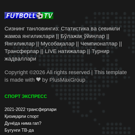
Сизнинг танловингиз: Статистика ва севимли
жамоа янгиликлари || Бўлажак ўйинлар ||
Янгиликлар || Мусобақалар || Чемпионатлар ||
Трансферлар || LIVE натижалар || Турнир
жадваллари
Copyright ©
2026 All rights reserved | This template
is made with
by
PlusMaxGroup
СПОРТ ЭКСПРЕСС
2021-2022 трансферлари
Қизиқарли спорт
Дунёда нима гап?
Бугунги ТВ-да