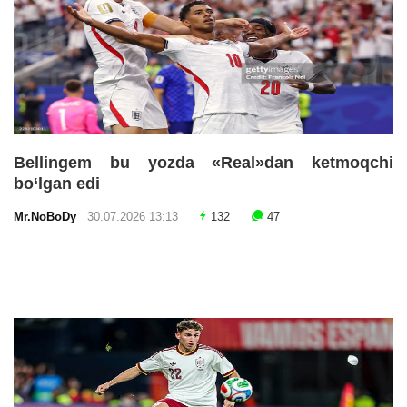
Bellingem bu yozda «Real»dan ketmoqchi
bo‘lgan edi
Mr.NoBoDy
30.07.2026 13:13
132
47