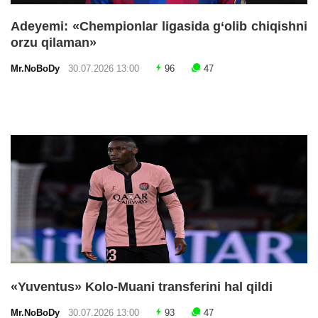
Adeyemi: «Chempionlar ligasida g‘olib chiqishni
orzu qilaman»
Mr.NoBoDy
30.07.2026 13:00
96
47
«Yuventus» Kolo-Muani transferini hal qildi
Mr.NoBoDy
30.07.2026 13:00
93
47