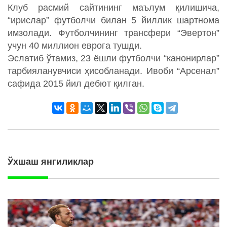
Клуб расмий сайтининг маълум қилишича,
“ирислар” футболчи билан 5 йиллик шартнома
имзолади. Футболчининг трансфери “Эвертон”
учун 40 миллион еврога тушди.
Эслатиб ўтамиз, 23 ёшли футболчи “канонирлар”
тарбияланувчиси ҳисобланади. Ивоби “Арсенал”
сафида 2015 йил дебют қилган.
Ўхшаш янгиликлар