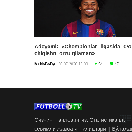
Adeyemi: «Chempionlar ligasida g‘o
chiqishni orzu qilaman»
Mr.NoBoDy
30.07.2026 13:00
54
47
Сизнинг танловингиз: Статистика ва
севимли жамоа янгиликлари || Бўлажа