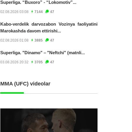
Superliga. “Buxoro” - “Lokomotiv”...
02.08.2026 03:08
7144
47
Kabo-verdelik darvozabon Vozinya faoliyatini
Marokashda davom ettirishi...
02.08.2026 01:08
3885
47
Superliga. "Dinamo" – "Neftchi" (matnli...
03.08.2026 20:32
3705
47
MMA (UFC) videolar