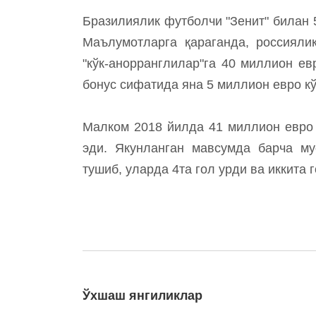
Бразилиялик футболчи "Зенит" билан 
Маълумотларга қараганда, россияли
"кўк-анорранглилар"га 40 миллион ев
бонус сифатида яна 5 миллион евро кў
Малком 2018 йилда 41 миллион евро 
эди. Якунланган мавсумда барча му
тушиб, уларда 4та гол урди ва иккита 
Ўхшаш янгиликлар