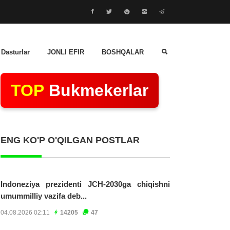
 Dasturlar
JONLI EFIR
BOSHQALAR
TOP
Bukmekerlar
ENG KO'P O'QILGAN POSTLAR
Indoneziya prezidenti JCH-2030ga chiqishni
umummilliy vazifa deb...
04.08.2026 02:11
14205
47