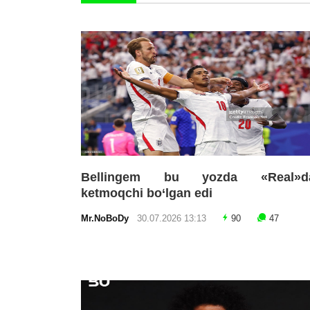
Bellingem bu yozda «Real»d
ketmoqchi bo‘lgan edi
Mr.NoBoDy
30.07.2026 13:13
90
47