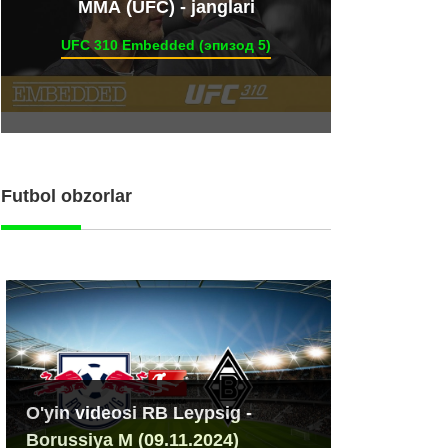
ММА (UFC) - janglari
UFC 310 Embedded (эпизод 5)
Futbol obzorlar
O'yin videosi RB Leypsig -
Borussiya M (09.11.2024)