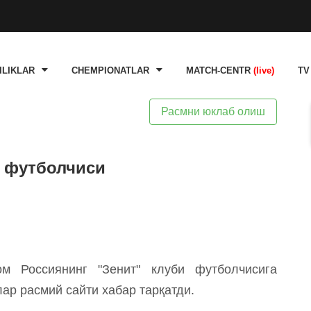
ILIKLAR
CHEMPIONATLAR
MATCH-CENTR
(live)
TV
Расмни юклаб олиш
» футболчиси
м Россиянинг "Зенит" клуби футболчисига
лар расмий сайти хабар тарқатди.