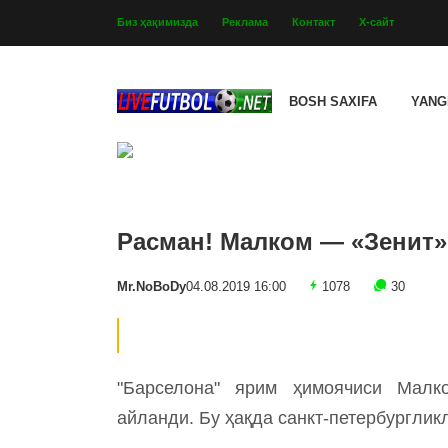
Биз ҳақимизда
Реклама
Контакт
Х-сайт
BOSH SAXIFA
YANG
Расман! Малком — «Зенит
Mr.NoBoDy
04.08.2019 16:00
1078
30
"Барселона" ярим ҳимоячиси Малко
айланди. Бу ҳақда санкт-петербурглик