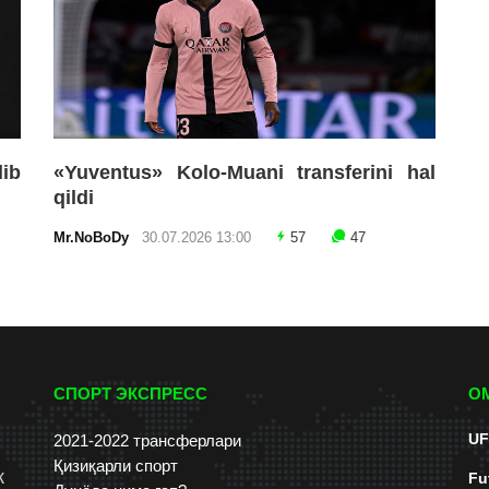
lib
«Yuventus» Kolo-Muani transferini hal
qildi
Mr.NoBoDy
30.07.2026 13:00
57
47
СПОРТ ЭКСПРЕСС
О
UF
2021-2022 трансферлари
Қизиқарли спорт
к
Fu