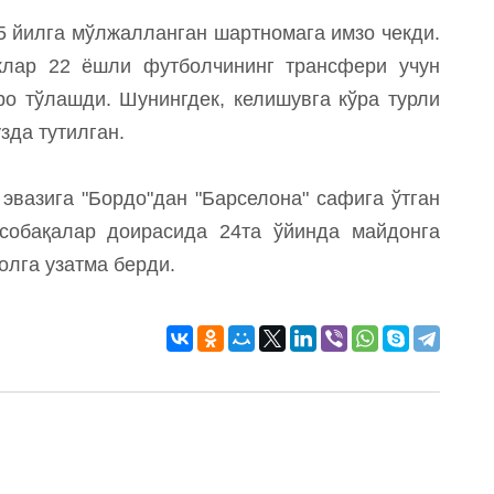
5 йилга мўлжалланган шартномага имзо чекди.
клар 22 ёшли футболчининг трансфери учун
ро тўлашди. Шунингдек, келишувга кўра турли
зда тутилган.
эвазига "Бордо"дан "Барселона" сафига ўтган
собақалар доирасида 24та ўйинда майдонга
голга узатма берди.