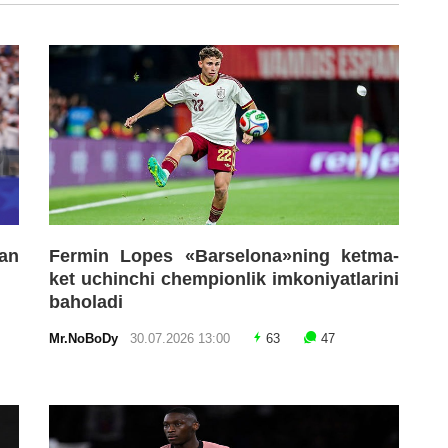
an
Fermin Lopes «Barselona»ning ketma-
ket uchinchi chempionlik imkoniyatlarini
baholadi
Mr.NoBoDy
30.07.2026 13:00
63
47