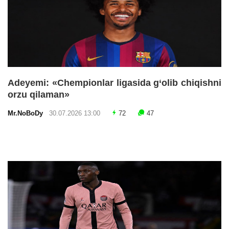
Adeyemi: «Chempionlar ligasida g‘olib chiqishni
orzu qilaman»
Mr.NoBoDy
30.07.2026 13:00
72
47