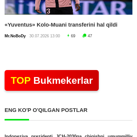
«Yuventus» Kolo-Muani transferini hal qildi
Mr.NoBoDy
30.07.2026 13:00
69
47
TOP
Bukmekerlar
ENG KO'P O'QILGAN POSTLAR
Indoneziya prezidenti JCH-2030ga chiqishni umummilliy