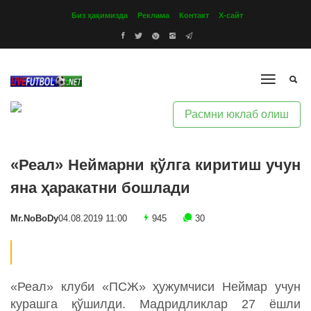
Биз ҳақимизда
Реклама
Контакт
Х-сайт
Расмни юклаб олиш
«Реал» Неймарни қўлга киритиш учун
яна ҳаракатни бошлади
Mr.NoBoDy
04.08.2019 11:00
945
30
«Реал» клуби «ПСЖ» ҳужумчиси Неймар учун
курашга қўшилди. Мадридликлар 27 ёшли