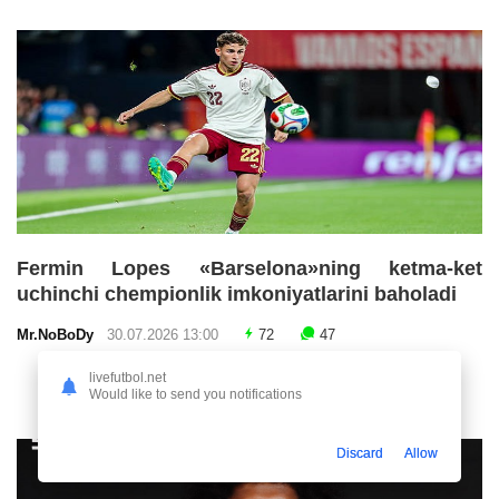
Fermin Lopes «Barselona»ning ketma-ket
uchinchi chempionlik imkoniyatlarini baholadi
Mr.NoBoDy
30.07.2026 13:00
72
47
livefutbol.net
Would like to send you notifications
Discard
Allow