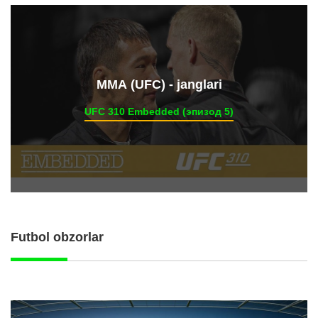
ММА (UFC) - janglari
UFC 310 Embedded (эпизод 5)
Futbol obzorlar