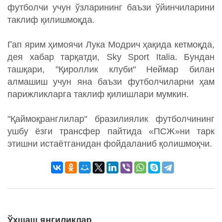
футболчи учун ўзларининг баъзи ўйинчиларини
таклиф қилишмоқда.
Гап ярим ҳимоячи Лука Модрич ҳақида кетмоқда,
дея хабар тарқатди, Sky Sport Italia. Бундан
ташқари, "Қироллик клуби" Неймар билан
алмашиш учун яна баъзи футболчиларни ҳам
парижликларга таклиф қилишлари мумкин.
"Қаймоқранглилар" бразилиялик футболчининг
ушбу ёзги трансфер пайтида «ПСЖ»ни тарк
этишни истаётганидан фойдаланиб қолишмоқчи.
Ўхшаш янгиликлар