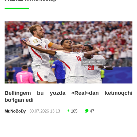
Bellingem bu yozda «Real»dan ketmoqchi
bo‘lgan edi
Mr.NoBoDy
30.07.2026 13:13
105
47