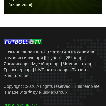
(02.06.2024)
Сизнинг танловингиз: Статистика ва севимли
жамоа янгиликлари || Бўлажак ўйинлар ||
Янгиликлар || Мусобақалар || Чемпионатлар ||
Трансферлар || LIVE натижалар || Турнир
жадваллари
Copyright ©
2026 All rights reserved | This template
is made with
by
PlusMaxGroup
СПОРТ ЭКСПРЕСС