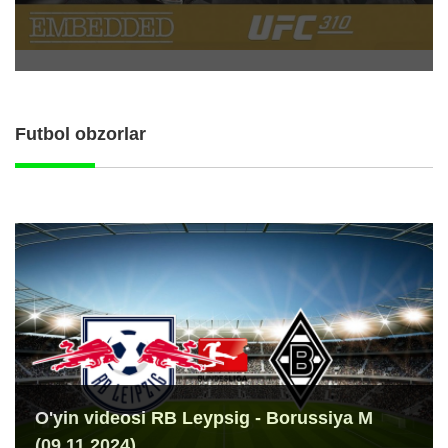
Futbol obzorlar
O'yin videosi RB Leypsig - Borussiya M
(09.11.2024)