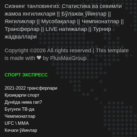
Сизнинг танловингиз: Статистика ва севимли
жамоа янгиликлари || Бўлажак ўйинлар ||
Янгиликлар || Мусобақалар || Чемпионатлар ||
Трансферлар || LIVE натижалар || Турнир
жадваллари
Copyright ©
2026 All rights reserved | This template
is made with
by
PlusMaxGroup
СПОРТ ЭКСПРЕСС
2021-2022 трансферлари
Қизиқарли спорт
Дунёда нима гап?
Бугунги ТВ-да
Чемпионатлар
UFC \ ММА
Кечаги ўйинлар