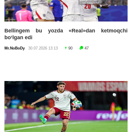
Bellingem bu yozda «Real»dan ketmoqchi
bo‘lgan edi
Mr.NoBoDy
30.07.2026 13:13
90
47