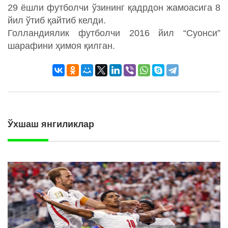
29 ёшли футболчи ўзининг қадрдон жамоасига 8
йил ўтиб қайтиб келди.
Голландиялик футболчи 2016 йил “Суонси”
шарафини ҳимоя қилган.
Ўхшаш янгиликлар