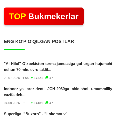
TOP
Bukmekerlar
ENG KO'P O'QILGAN POSTLAR
"Al Hilol" O'zbekiston terma jamoasiga gol urgan hujumchi
uchun 70 mln. evro taklif...
28.07.2026 01:56
17321
47
Indoneziya prezidenti JCH-2030ga chiqishni umummilliy
vazifa deb...
04.08.2026 02:11
14181
47
Superliga. “Buxoro” - “Lokomotiv”...