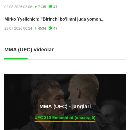
02.08.2026 03:08
7135
47
Mirko Yyelichich: "Birinchi bo'limni juda yomon...
28.07.2026 00:24
4534
47
MMA (UFC) videolar
ММА (UFC) - janglari
UFC 310 Embedded (эпизод 5)