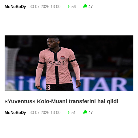
Mr.NoBoDy
30.07.2026 13:00
54
47
«Yuventus» Kolo-Muani transferini hal qildi
Mr.NoBoDy
30.07.2026 13:00
51
47