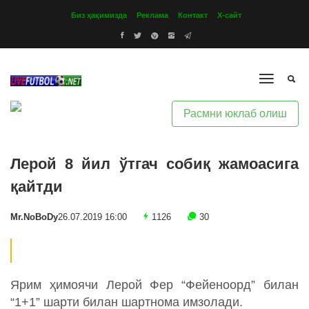
Биз ҳақимизда
Реклама
Контакт
Х-сайт
Расмни юклаб олиш
Лерой 8 йил ўтгач собиқ жамоасига
қайтди
Mr.NoBoDy
26.07.2019 16:00
1126
30
Ярим ҳимоячи Лерой Фер “Фейеноорд” билан
“1+1” шарти билан шартнома имзолади.