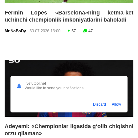
Fermin Lopes «Barselona»ning ketma-ket
uchinchi chempionlik imkoniyatlarini baholadi
Mr.NoBoDy
30.07.2026 13:00
57
47
livefutbol.net
Would like to send you notifications
Discard
Allow
Adeyemi: «Chempionlar ligasida g‘olib chiqishni
orzu qilaman»