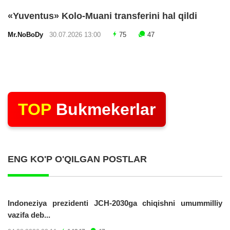
«Yuventus» Kolo-Muani transferini hal qildi
Mr.NoBoDy
30.07.2026 13:00
75
47
TOP
Bukmekerlar
ENG KO'P O'QILGAN POSTLAR
Indoneziya prezidenti JCH-2030ga chiqishni umummilliy
vazifa deb...