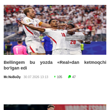
Bellingem bu yozda «Real»dan ketmoqchi
bo‘lgan edi
Mr.NoBoDy
30.07.2026 13:13
105
47