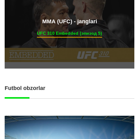
ММА (UFC) - janglari
UFC 310 Embedded (эпизод 5)
Futbol obzorlar