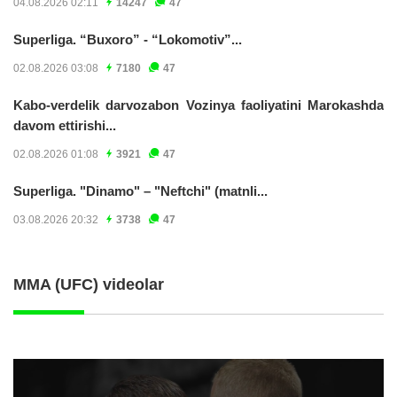
04.08.2026 02:11
14247
47
Superliga. “Buxoro” - “Lokomotiv”...
02.08.2026 03:08
7180
47
Kabo-verdelik darvozabon Vozinya faoliyatini Marokashda
davom ettirishi...
02.08.2026 01:08
3921
47
Superliga. "Dinamo" – "Neftchi" (matnli...
03.08.2026 20:32
3738
47
MMA (UFC) videolar