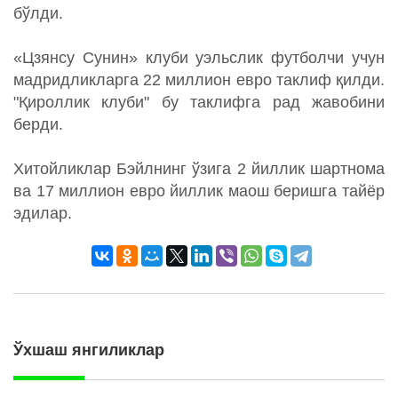
бўлди.
«Цзянсу Сунин» клуби уэльслик футболчи учун
мадридликларга 22 миллион евро таклиф қилди.
"Қироллик клуби" бу таклифга рад жавобини
берди.
Хитойликлар Бэйлнинг ўзига 2 йиллик шартнома
ва 17 миллион евро йиллик маош беришга тайёр
эдилар.
Ўхшаш янгиликлар