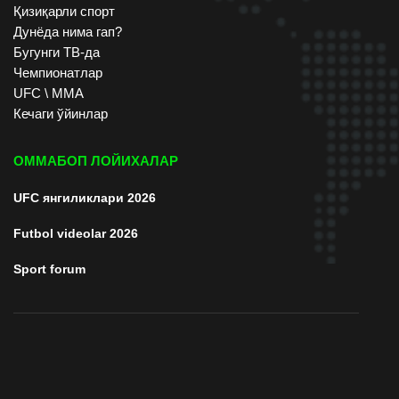
Қизиқарли спорт
Дунёда нима гап?
Бугунги ТВ-да
Чемпионатлар
UFC \ ММА
Кечаги ўйинлар
ОММАБОП ЛОЙИХАЛАР
UFC янгиликлари 2026
Futbol videolar 2026
Sport forum