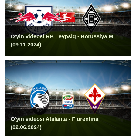
O'yin videosi RB Leypsig - Borussiya M
(09.11.2024)
O'yin videosi Atalanta - Fiorentina
(02.06.2024)