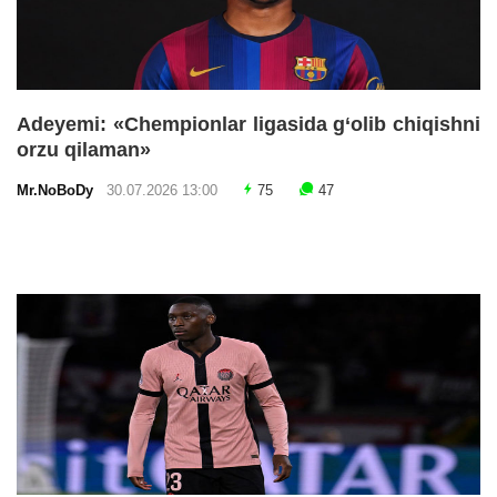
Adeyemi: «Chempionlar ligasida g‘olib chiqishni
orzu qilaman»
Mr.NoBoDy
30.07.2026 13:00
75
47