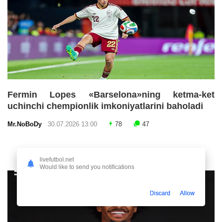
Fermin Lopes «Barselona»ning ketma-ket
uchinchi chempionlik imkoniyatlarini baholadi
Mr.NoBoDy
30.07.2026 13:00
78
47
livefutbol.net
Would like to send you notifications
Discard
Allow