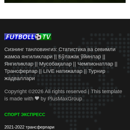
Сизнинг танловингиз: Статистика ва севимли
жамоа янгиликлари || Бўлажак ўйинлар ||
Янгиликлар || Мусобақалар || Чемпионатлар ||
Трансферлар || LIVE натижалар || Турнир
жадваллари
Copyright ©
2026 All rights reserved | This template
is made with
by
PlusMaxGroup
СПОРТ ЭКСПРЕСС
2021-2022 трансферлари