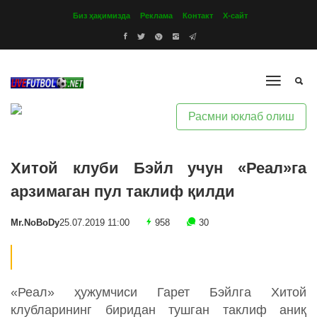
Биз ҳақимизда
Реклама
Контакт
Х-сайт
Расмни юклаб олиш
Хитой клуби Бэйл учун «Реал»га
арзимаган пул таклиф қилди
Mr.NoBoDy
25.07.2019 11:00
958
30
«Реал» ҳужумчиси Гарет Бэйлга Хитой
клубларининг биридан тушган таклиф аниқ