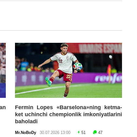
an
Fermin Lopes «Barselona»ning ketma-
ket uchinchi chempionlik imkoniyatlarini
baholadi
Mr.NoBoDy
30.07.2026 13:00
51
47