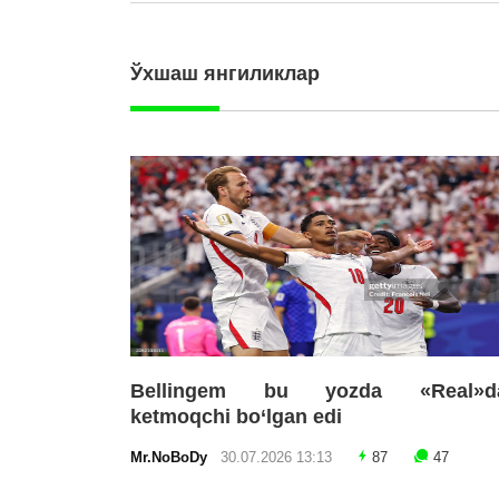
Ўхшаш янгиликлар
Bellingem bu yozda «Real»d
ketmoqchi bo‘lgan edi
Mr.NoBoDy
30.07.2026 13:13
87
47