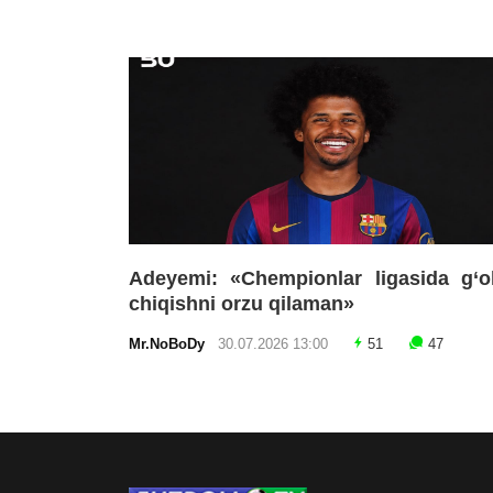
Adeyemi: «Chempionlar ligasida g‘o
chiqishni orzu qilaman»
Mr.NoBoDy
30.07.2026 13:00
51
47