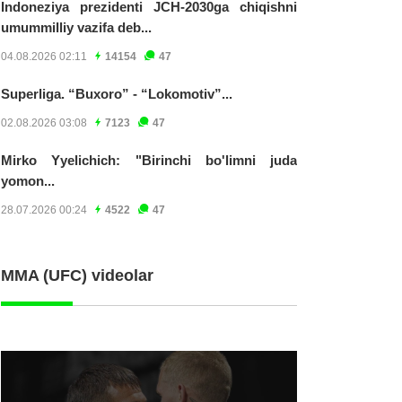
Indoneziya prezidenti JCH-2030ga chiqishni
umummilliy vazifa deb...
04.08.2026 02:11
14154
47
Superliga. “Buxoro” - “Lokomotiv”...
02.08.2026 03:08
7123
47
Mirko Yyelichich: "Birinchi bo'limni juda
yomon...
28.07.2026 00:24
4522
47
MMA (UFC) videolar