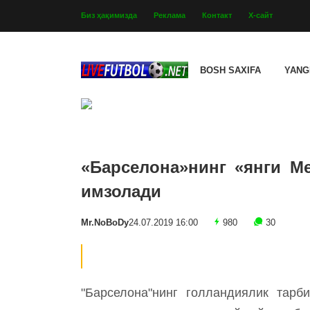
Биз ҳақимизда
Реклама
Контакт
Х-сайт
BOSH SAXIFA
YANG
«Барселона»нинг «янги М
имзолади
Mr.NoBoDy
24.07.2019 16:00
980
30
"Барселона"нинг голландиялик тарб