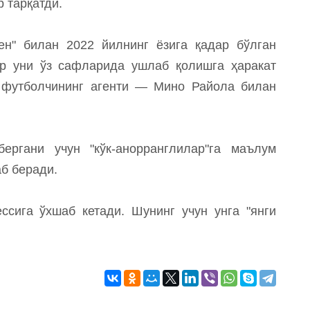
 тарқатди.
н" билан 2022 йилнинг ёзига қадар бўлган
р уни ўз сафларида ушлаб қолишга ҳаракат
 футболчининг агенти — Мино Райола билан
ргани учун "кўк-анорранглилар"га маълум
б беради.
сига ўхшаб кетади. Шунинг учун унга "янги