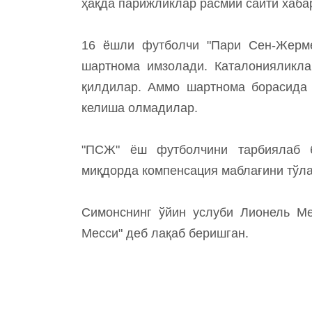
ҳақда парижликлар расмий сайти хабар
16 ёшли футболчи "Пари Сен-Жерме
шартнома имзолади. Каталонияликла
қилдилар. Аммо шартнома борасида
келиша олмадилар.
"ПСЖ" ёш футболчини тарбиялаб бе
миқдорда компенсация маблағини тўла
Симонснинг ўйин услуби Лионель Мес
Месси" деб лақаб беришган.