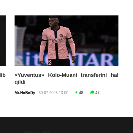
lib
«Yuventus» Kolo-Muani transferini hal
qildi
Mr.NoBoDy
30.07.2026 13:00
48
47