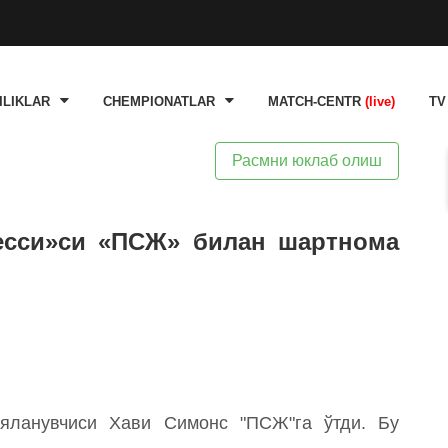
ILIKLAR
CHEMPIONATLAR
MATCH-CENTR
(live)
TV
Расмни юклаб олиш
есси»си «ПСЖ» билан шартнома
ияланувчиси Хави Симонс "ПСЖ"га ўтди. Бу