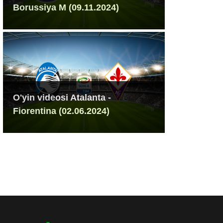
Borussiya M (09.11.2024)
O'yin videosi Atalanta -
Fiorentina (02.06.2024)