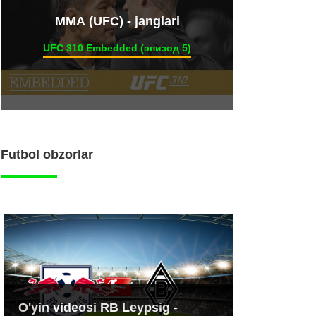
ММА (UFC) - janglari
UFC 310 Embedded (эпизод 5)
Futbol obzorlar
O'yin videosi RB Leypsig -