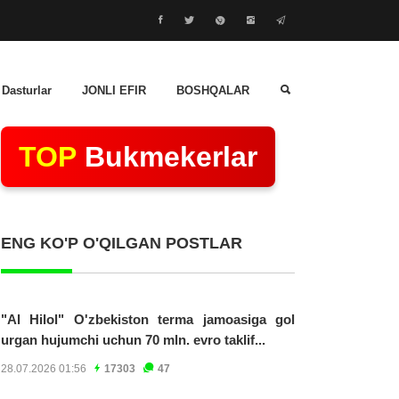
 Dasturlar
JONLI EFIR
BOSHQALAR
TOP
Bukmekerlar
ENG KO'P O'QILGAN POSTLAR
"Al Hilol" O'zbekiston terma jamoasiga gol
urgan hujumchi uchun 70 mln. evro taklif...
28.07.2026 01:56
17303
47