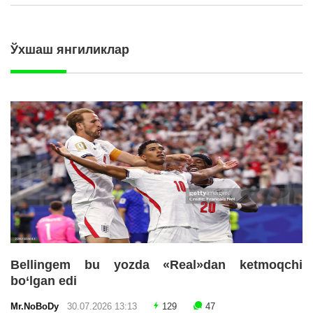
Ўхшаш янгиликлар
Bellingem bu yozda «Real»dan ketmoqchi
bo‘lgan edi
Mr.NoBoDy
30.07.2026 13:13
129
47