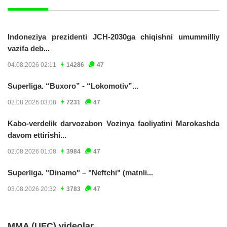
Indoneziya prezidenti JCH-2030ga chiqishni umummilliy
vazifa deb...
04.08.2026 02:11
14286
47
Superliga. “Buxoro” - “Lokomotiv”...
02.08.2026 03:08
7231
47
Kabo-verdelik darvozabon Vozinya faoliyatini Marokashda
davom ettirishi...
02.08.2026 01:08
3984
47
Superliga. "Dinamo" – "Neftchi" (matnli...
03.08.2026 20:32
3783
47
MMA (UFC) videolar