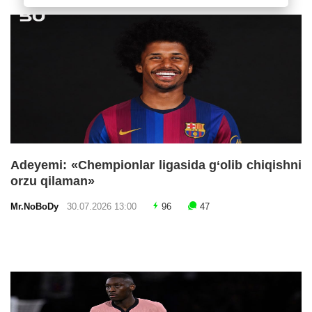
Adeyemi: «Chempionlar ligasida g‘olib chiqishni
orzu qilaman»
Mr.NoBoDy
30.07.2026 13:00
96
47