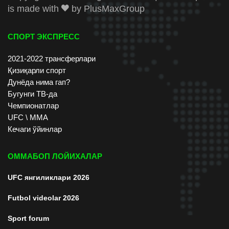
is made with
by
PlusMaxGroup
СПОРТ ЭКСПРЕСС
2021-2022 трансферлари
Қизиқарли спорт
Дунёда нима гап?
Бугунги ТВ-да
Чемпионатлар
UFC \ ММА
Кечаги ўйинлар
ОММАБОП ЛОЙИХАЛАР
UFC янгиликлари 2026
Futbol videolar 2026
Sport forum