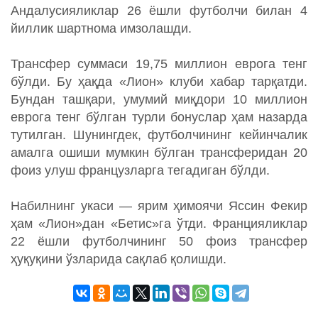
Андалусияликлар 26 ёшли футболчи билан 4
йиллик шартнома имзолашди.
Трансфер суммаси 19,75 миллион еврога тенг
бўлди. Бу ҳақда «Лион» клуби хабар тарқатди.
Бундан ташқари, умумий миқдори 10 миллион
еврога тенг бўлган турли бонуслар ҳам назарда
тутилган. Шунингдек, футболчининг кейинчалик
амалга ошиши мумкин бўлган трансферидан 20
фоиз улуш французларга тегадиган бўлди.
Набилнинг укаси — ярим ҳимоячи Яссин Фекир
ҳам «Лион»дан «Бетис»га ўтди. Францияликлар
22 ёшли футболчининг 50 фоиз трансфер
ҳуқуқини ўзларида сақлаб қолишди.