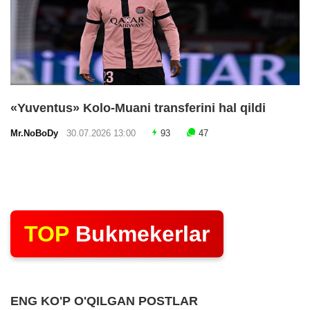
«Yuventus» Kolo-Muani transferini hal qildi
Mr.NoBoDy
30.07.2026 13:00
93
47
TOP
Bukmekerlar
ENG KO'P O'QILGAN POSTLAR