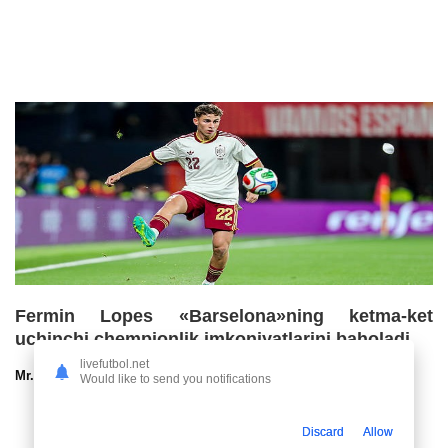
Fermin Lopes «Barselona»ning ketma-ket
uchinchi chempionlik imkoniyatlarini baholadi
livefutbol.net
Mr.NoBoDy
30.07.2026 13:00
96
47
Would like to send you notifications
Discard
Allow