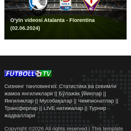
O'yin videosi Atalanta - Fiorentina
(02.06.2024)
Сизнинг танловингиз: Статистика ва севимли
жамоа янгиликлари || Бўлажак ўйинлар ||
Янгиликлар || Мусобақалар || Чемпионатлар ||
Трансферлар || LIVE натижалар || Турнир
жадваллари
Copyright ©
2026 All rights reserved | This template