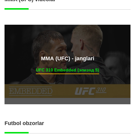
ММА (UFC) - janglari
UFC 310 Embedded (эпизод 5)
Futbol obzorlar