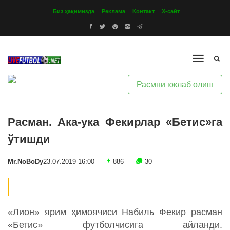
Биз ҳақимизда
Реклама
Контакт
Х-сайт
Расмни юклаб олиш
Расман. Ака-ука Фекирлар «Бетис»га
ўтишди
Mr.NoBoDy
23.07.2019 16:00
886
30
«Лион» ярим ҳимоячиси Набиль Фекир расман
«Бетис» футболчисига айланди.