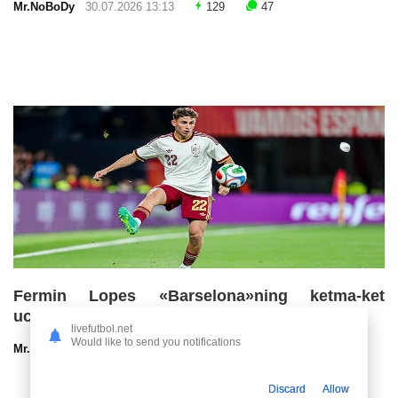
Mr.NoBoDy
30.07.2026 13:13
129
47
Fermin Lopes «Barselona»ning ketma-ket
uchinchi chempionlik imkoniyatlarini baholadi
livefutbol.net
Would like to send you notifications
Mr.NoBoDy
30.07.2026 13:00
96
47
Discard
Allow