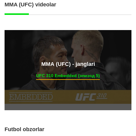
MMA (UFC) videolar
ММА (UFC) - janglari
UFC 310 Embedded (эпизод 5)
Futbol obzorlar