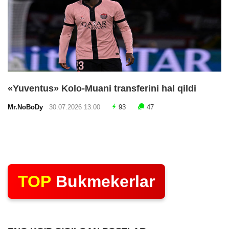
«Yuventus» Kolo-Muani transferini hal qildi
Mr.NoBoDy
30.07.2026 13:00
93
47
TOP
Bukmekerlar