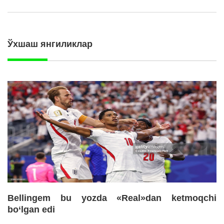
Ўхшаш янгиликлар
Bellingem bu yozda «Real»dan ketmoqchi
bo‘lgan edi