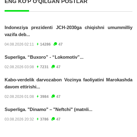
ENG KO'P O'QILGAN POSTLAR
Indoneziya prezidenti JCH-2030ga chiqishni umummilliy
vazifa deb...
04.08.2026 02:11
14286
47
Superliga. “Buxoro” - “Lokomotiv”...
02.08.2026 03:08
7231
47
Kabo-verdelik darvozabon Vozinya faoliyatini Marokashda
davom ettirishi...
02.08.2026 01:08
3984
47
Superliga. "Dinamo" – "Neftchi" (matnli...
03.08.2026 20:32
3786
47