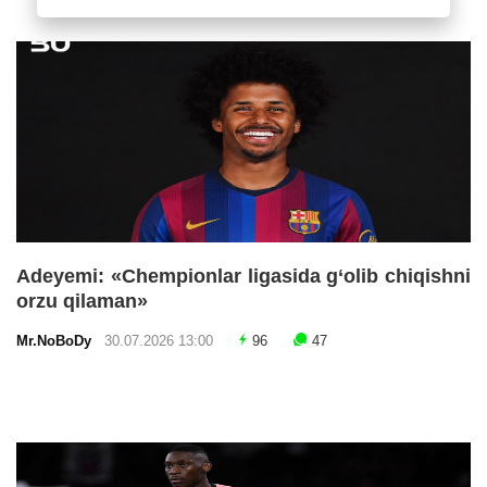
Adeyemi: «Chempionlar ligasida g‘olib chiqishni
orzu qilaman»
Mr.NoBoDy
30.07.2026 13:00
96
47