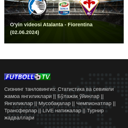
O'yin videosi Atalanta - Fiorentina
(02.06.2024)
Сизнинг танловингиз: Статистика ва севимли
жамоа янгиликлари || Бўлажак ўйинлар ||
Янгиликлар || Мусобақалар || Чемпионатлар ||
Трансферлар || LIVE натижалар || Турнир
жадваллари