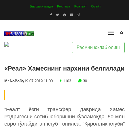
Биз ҳақимизда
Реклама
Контакт
Х-сайт
Расмни юклаб олиш
«Реал» Хамеснинг нархини белгилади
Mr.NoBoDy
19.07.2019 11:00
1103
30
"Реал" ёзги трансфер даврида Хамес
Родригесни сотиб юборишни кўзламоқда. 50 млн
евро тўлайдиган клуб топилса, "Қироллик клуби"