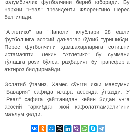
колумбиялик футболчини бериб юборади. Бу
нархни "Реал" президенти Флорентино Перес
белгилади.
"Атлетико" ва "Наполи" клублари 28 ёшли
футболчига асосий даъвогар бўлиб туришибди.
Перес футболчини ҳамшаҳарларига сотишни
истамаяпти. Лекин "Атлетико" бу суммани
тўлашга рози бўлса, раҳбарият бу трансферга
эътироз билдирмайди.
Эслатиб ўтамиз, Хамес сўнгги икки мавсумни
"Бавария" сафида ижара асосида ўтказди. У
"Реал" сафига қайтганидан кейин Зидан унга
асосий таркибдан жой кафолатламаслигини
маълум қилди.