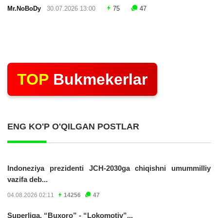
Mr.NoBoDy
30.07.2026 13:00
75
47
TOP
Bukmekerlar
ENG KO'P O'QILGAN POSTLAR
Indoneziya prezidenti JCH-2030ga chiqishni umummilliy
vazifa deb...
04.08.2026 02:11
14256
47
Superliga. “Buxoro” - “Lokomotiv”...