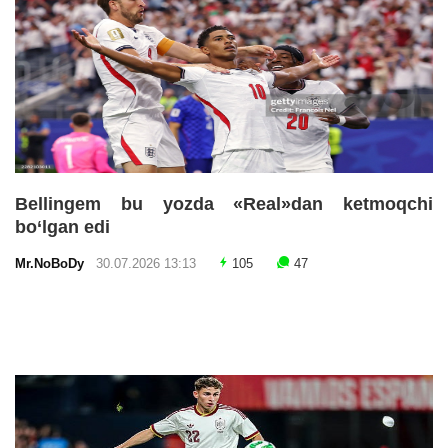
Bellingem bu yozda «Real»dan ketmoqchi
bo‘lgan edi
Mr.NoBoDy
30.07.2026 13:13
105
47