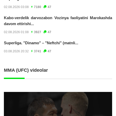
02.08.2026 03:08
7180
47
Kabo-verdelik darvozabon Vozinya faoliyatini Marokashda
davom ettirishi...
02.08.2026 01:08
3927
47
Superliga. "Dinamo" – "Neftchi" (matnli...
03.08.2026 20:32
3741
47
MMA (UFC) videolar