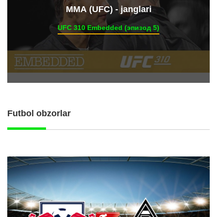
ММА (UFC) - janglari
UFC 310 Embedded (эпизод 5)
Futbol obzorlar