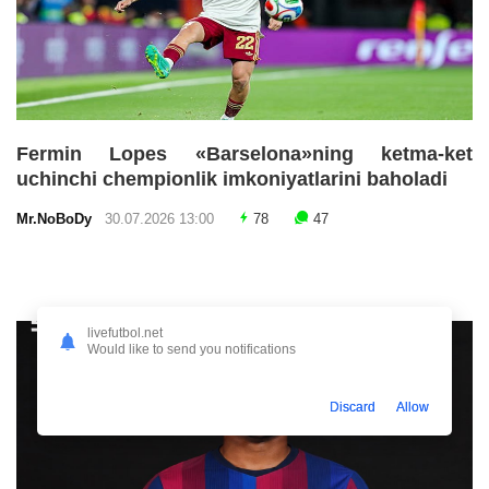
Fermin Lopes «Barselona»ning ketma-ket
uchinchi chempionlik imkoniyatlarini baholadi
Mr.NoBoDy
30.07.2026 13:00
78
47
livefutbol.net
Would like to send you notifications
Discard
Allow