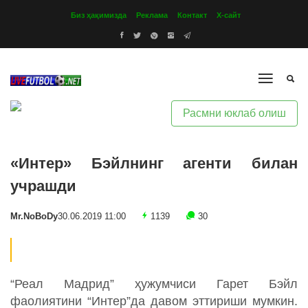
Биз ҳақимизда
Реклама
Контакт
Х-сайт
Расмни юклаб олиш
«Интер» Бэйлнинг агенти билан
учрашди
Mr.NoBoDy
30.06.2019 11:00
1139
30
“Реал Мадрид” ҳужумчиси Гарет Бэйл
фаолиятини “Интер”да давом эттириши мумкин.