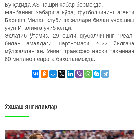
Бу ҳақида AS нашри хабар бермоқда.
Манбанинг хабарига кўра, футболчининг агенти
Барнетт Милан клуби вакиллари билан учрашиш
учун Италияга учиб кетди.
Эслатиб ўтамиз, 29 ёшли фуболчининг “Реал”
билан амалдаги шартномаси 2022 йилгача
мўлжалланган. Унинг трансфер нархи тахминан
60 миллион еврога баҳоланмоқда.
Ўхшаш янгиликлар