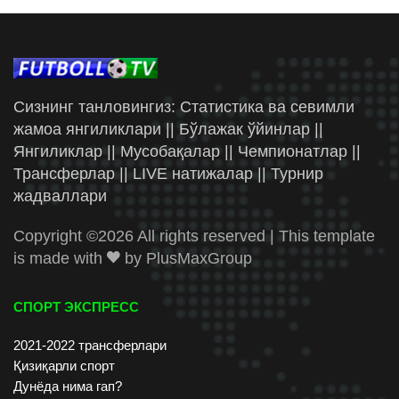
Сизнинг танловингиз: Статистика ва севимли
жамоа янгиликлари || Бўлажак ўйинлар ||
Янгиликлар || Мусобақалар || Чемпионатлар ||
Трансферлар || LIVE натижалар || Турнир
жадваллари
Copyright ©
2026 All rights reserved | This template
is made with
by
PlusMaxGroup
СПОРТ ЭКСПРЕСС
2021-2022 трансферлари
Қизиқарли спорт
Дунёда нима гап?