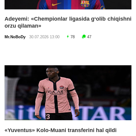
Adeyemi: «Chempionlar ligasida g‘olib chiqishni
orzu qilaman»
Mr.NoBoDy
30.07.2026 13:00
78
47
«Yuventus» Kolo-Muani transferini hal qildi