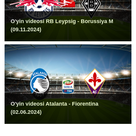
O'yin videosi RB Leypsig - Borussiya M
(09.11.2024)
O'yin videosi Atalanta - Fiorentina
(02.06.2024)