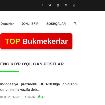
 Dasturlar
JONLI EFIR
BOSHQALAR
TOP
Bukmekerlar
ENG KO'P O'QILGAN POSTLAR
Indoneziya prezidenti JCH-2030ga chiqishni
umummilliy vazifa deb...
04.08.2026 02:11
14202
47