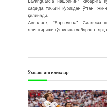
Lavanguardia нашрининг хабарига к
сафида тиббий кўрикдан ўтган. Яқи
қилинади.
Аввалроқ, “Барселона” Силлессе
алиштириши тўғрисида хабарлар тарқа
Ўхшаш янгиликлар