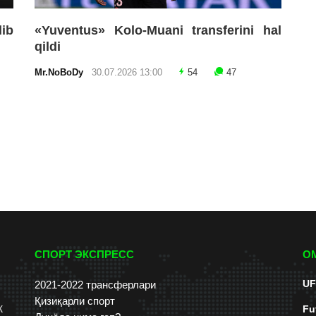
lib
«Yuventus» Kolo-Muani transferini hal
qildi
Mr.NoBoDy
30.07.2026 13:00
54
47
СПОРТ ЭКСПРЕСС
О
UF
2021-2022 трансферлари
Қизиқарли спорт
к
Fu