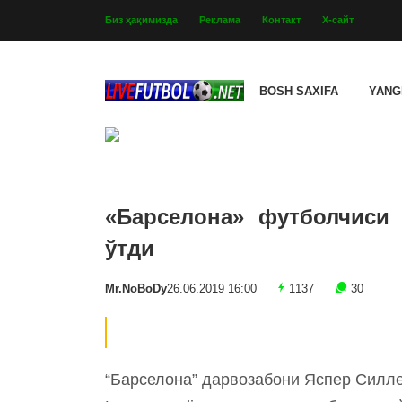
Биз ҳақимизда
Реклама
Контакт
Х-сайт
BOSH SAXIFA
YANG
«Барселона» футболчиси 
ўтди
Mr.NoBoDy
26.06.2019 16:00
1137
30
“Барселона” дарвозабони Яспер Силле