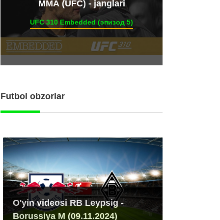
ММА (UFC) - janglari
UFC 310 Embedded (эпизод 5)
Futbol obzorlar
O'yin videosi RB Leypsig -
Borussiya M (09.11.2024)