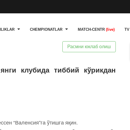
ILIKLAR
CHEMPIONATLAR
MATCH-CENTR
(live)
TV
Расмни юклаб олиш
янги клубида тиббий кўрикдан
ссен “Валенсия”га ўтишга яқин.