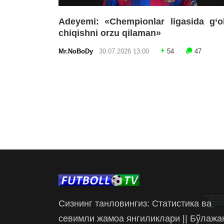
Adeyemi: «Chempionlar ligasida g‘o
chiqishni orzu qilaman»
Mr.NoBoDy
30.07.2026 13:00
54
47
Сизнинг танловингиз: Статистика ва
севимли жамоа янгиликлари || Бўлажа