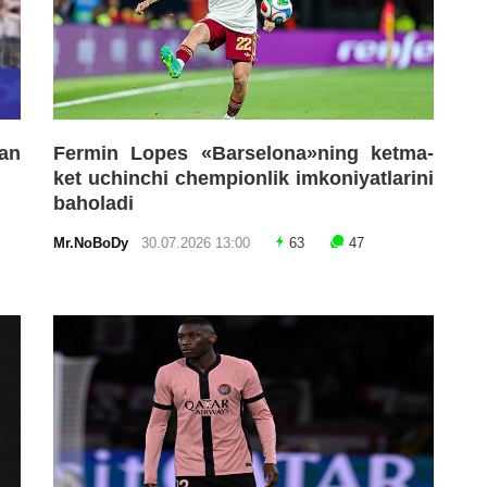
an
Fermin Lopes «Barselona»ning ketma-
ket uchinchi chempionlik imkoniyatlarini
baholadi
Mr.NoBoDy
30.07.2026 13:00
63
47