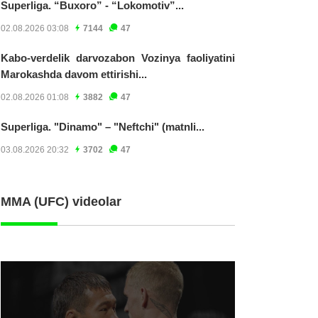
Superliga. “Buxoro” - “Lokomotiv”...
02.08.2026 03:08
7144
47
Kabo-verdelik darvozabon Vozinya faoliyatini
Marokashda davom ettirishi...
02.08.2026 01:08
3882
47
Superliga. "Dinamo" – "Neftchi" (matnli...
03.08.2026 20:32
3702
47
MMA (UFC) videolar