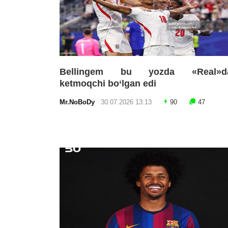
Bellingem bu yozda «Real»d
ketmoqchi bo‘lgan edi
Mr.NoBoDy
30.07.2026 13:13
90
47