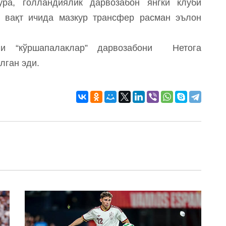
ўра, голландиялик дарвозабон янгки клуби
н вақт ичида мазкур трансфер расман эълон
нни “кўршапалаклар” дарвозабони Нетога
лган эди.