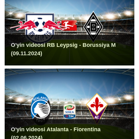
O'yin videosi RB Leypsig - Borussiya M
(09.11.2024)
O'yin videosi Atalanta - Fiorentina
(02.06.2024)