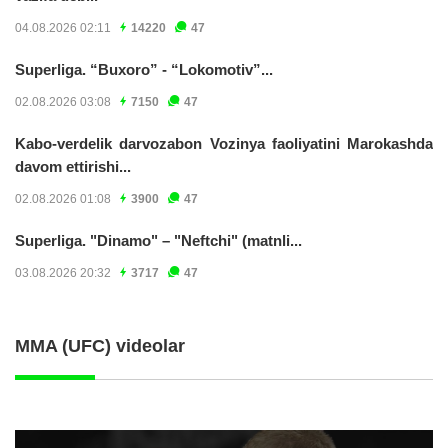
04.08.2026 02:11
14220
47
Superliga. “Buxoro” - “Lokomotiv”...
02.08.2026 03:08
7150
47
Kabo-verdelik darvozabon Vozinya faoliyatini Marokashda
davom ettirishi...
02.08.2026 01:08
3900
47
Superliga. "Dinamo" – "Neftchi" (matnli...
03.08.2026 20:32
3717
47
MMA (UFC) videolar