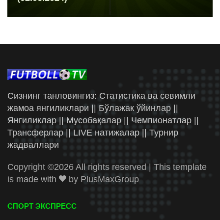
Сизнинг танловингиз: Статистика ва севимли
жамоа янгиликлари || Бўлажак ўйинлар ||
Янгиликлар || Мусобақалар || Чемпионатлар ||
Трансферлар || LIVE натижалар || Турнир
жадваллари
Copyright ©
2026 All rights reserved | This template
is made with
by
PlusMaxGroup
СПОРТ ЭКСПРЕСС