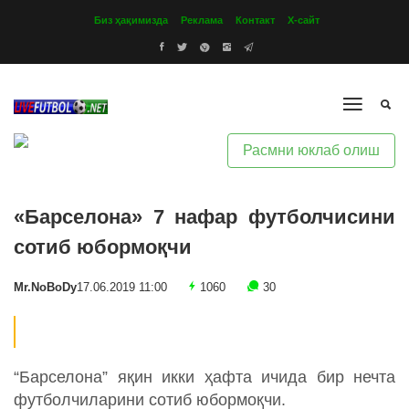
Биз ҳақимизда
Реклама
Контакт
Х-сайт
Расмни юклаб олиш
«Барселона» 7 нафар футболчисини
сотиб юбормоқчи
Mr.NoBoDy
17.06.2019 11:00
1060
30
“Барселона” яқин икки ҳафта ичида бир нечта
футболчиларини сотиб юбормоқчи.