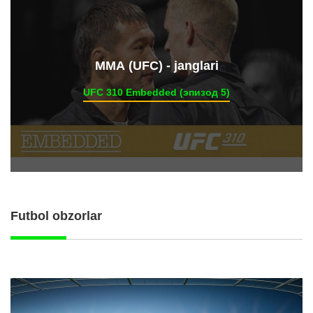
ММА (UFC) - janglari
UFC 310 Embedded (эпизод 5)
Futbol obzorlar