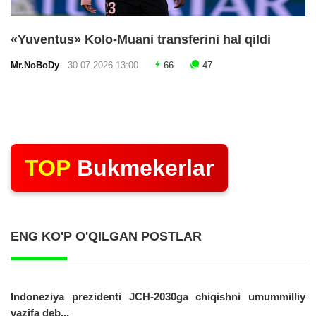
«Yuventus» Kolo-Muani transferini hal qildi
Mr.NoBoDy
30.07.2026 13:00
66
47
TOP
Bukmekerlar
ENG KO'P O'QILGAN POSTLAR
Indoneziya prezidenti JCH-2030ga chiqishni umummilliy
vazifa deb...