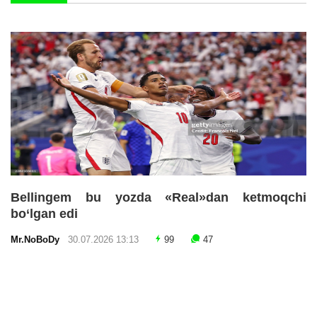
Bellingem bu yozda «Real»dan ketmoqchi
bo‘lgan edi
Mr.NoBoDy
30.07.2026 13:13
99
47