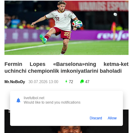
Fermin Lopes «Barselona»ning ketma-ket
uchinchi chempionlik imkoniyatlarini baholadi
Mr.NoBoDy
30.07.2026 13:00
72
47
livefutbol.net
Would like to send you notifications
Discard
Allow