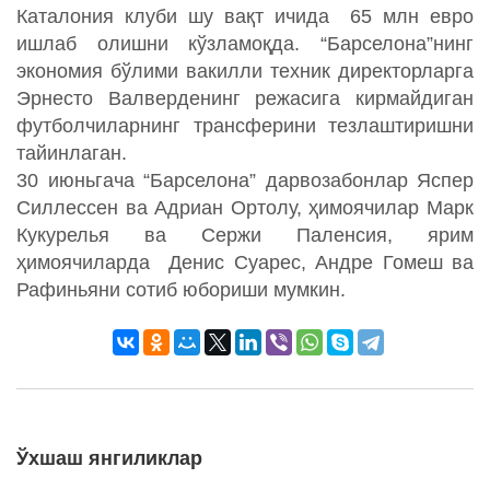
Каталония клуби шу вақт ичида 65 млн евро
ишлаб олишни кўзламоқда. “Барселона”нинг
экономия бўлими вакилли техник директорларга
Эрнесто Валверденинг режасига кирмайдиган
футболчиларнинг трансферини тезлаштиришни
тайинлаган.
30 июньгача “Барселона” дарвозабонлар Яспер
Силлессен ва Адриан Ортолу, ҳимоячилар Марк
Кукурелья ва Сержи Паленсия, ярим
ҳимоячиларда Денис Суарес, Андре Гомеш ва
Рафиньяни сотиб юбориши мумкин.
Ўхшаш янгиликлар