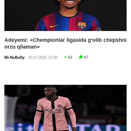
Adeyemi: «Chempionlar ligasida g‘olib chiqishni
orzu qilaman»
Mr.NoBoDy
30.07.2026 13:00
63
47