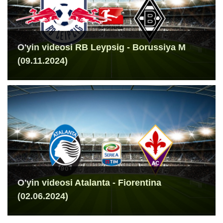
O'yin videosi RB Leypsig - Borussiya M
(09.11.2024)
O'yin videosi Atalanta - Fiorentina
(02.06.2024)