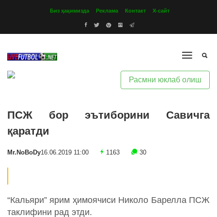
Биз ҳақимизда
Реклама
Контакт
Х-сайт
Расмни юклаб олиш
ПСЖ бор эътиборини Савичга
қаратди
Mr.NoBoDy
16.06.2019 11:00
1163
30
“Кальяри” ярим ҳимоячиси Николо Барелла ПСЖ
таклифини рад этди.