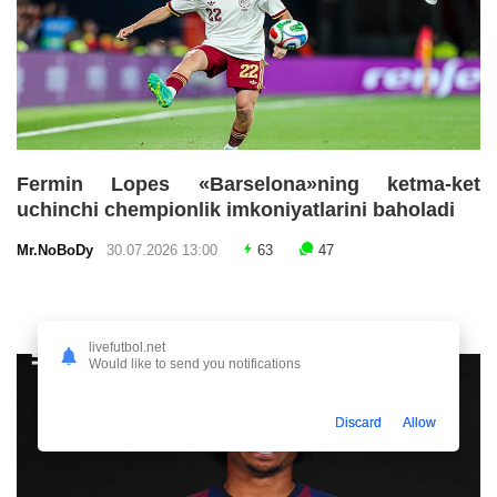
Fermin Lopes «Barselona»ning ketma-ket
uchinchi chempionlik imkoniyatlarini baholadi
Mr.NoBoDy
30.07.2026 13:00
63
47
livefutbol.net
Would like to send you notifications
Discard
Allow