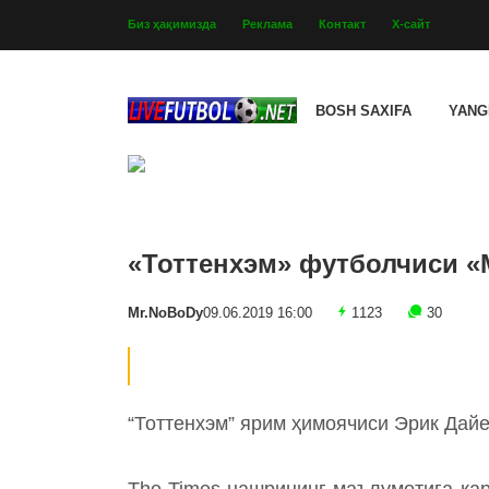
Биз ҳақимизда
Реклама
Контакт
Х-сайт
BOSH SAXIFA
YANG
«Тоттенхэм» футболчиси 
Mr.NoBoDy
09.06.2019 16:00
1123
30
“Тоттенхэм” ярим ҳимоячиси Эрик Дай
The Times нашрининг маълумотига қар