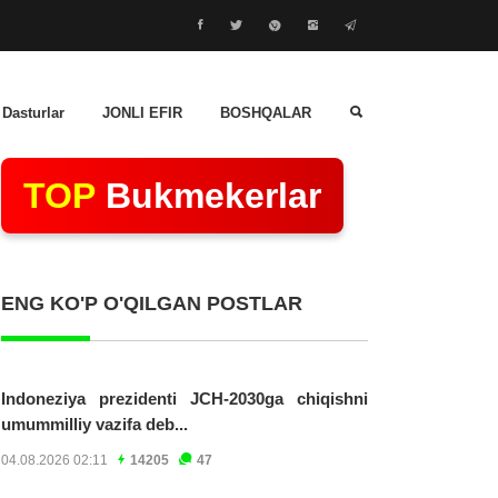
 Dasturlar
JONLI EFIR
BOSHQALAR
TOP
Bukmekerlar
ENG KO'P O'QILGAN POSTLAR
Indoneziya prezidenti JCH-2030ga chiqishni
umummilliy vazifa deb...
04.08.2026 02:11
14205
47