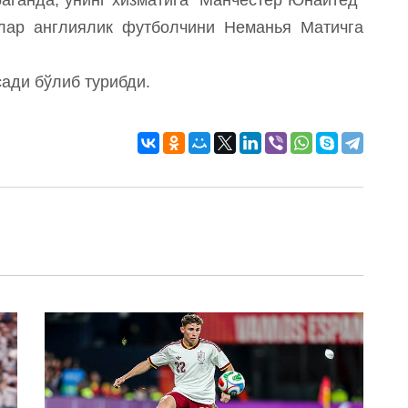
лар англиялик футболчини Неманья Матичга
ади бўлиб турибди.