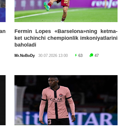
an
Fermin Lopes «Barselona»ning ketma-
ket uchinchi chempionlik imkoniyatlarini
baholadi
Mr.NoBoDy
30.07.2026 13:00
63
47