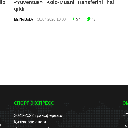
lib
«Yuventus» Kolo-Muani transferini hal
qildi
Mr.NoBoDy
30.07.2026 13:00
57
47
СПОРТ ЭКСПРЕСС
О
UF
2021-2022 трансферлари
Қизиқарли спорт
к
Fu