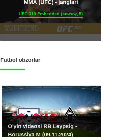
ММА (UFC) - janglari
UFC 310 Embedded (эпизод 5)
Futbol obzorlar
O'yin videosi RB Leypsig -
Borussiya M (09.11.2024)