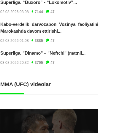
Superliga. “Buxoro” - “Lokomotiv”...
02.08.2026 03:08
7144
47
Kabo-verdelik darvozabon Vozinya faoliyatini
Marokashda davom ettirishi...
02.08.2026 01:08
3885
47
Superliga. "Dinamo" – "Neftchi" (matnli...
03.08.2026 20:32
3705
47
MMA (UFC) videolar