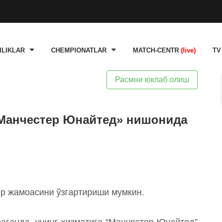
ILIKLAR
CHEMPIONATLAR
MATCH-CENTR
(live)
TV
Расмни юклаб олиш
«Манчестер Юнайтед» нишонида
ер жамоасини ўзгартириши мумкин.
аганда, унинг хизматига “Манчестер Юнайтед”