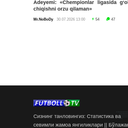
Adeyemi: «Chempionlar ligasida g‘o
chiqishni orzu qilaman»
Mr.NoBoDy
30.07.2026 13:00
54
47
Сизнинг танловингиз: Статистика ва
севимли жамоа янгиликлари || Бўлажа