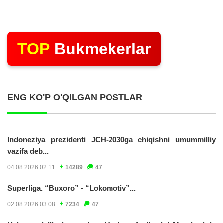
TOP
Bukmekerlar
ENG KO'P O'QILGAN POSTLAR
Indoneziya prezidenti JCH-2030ga chiqishni umummilliy
vazifa deb...
04.08.2026 02:11
14289
47
Superliga. “Buxoro” - “Lokomotiv”...
02.08.2026 03:08
7234
47