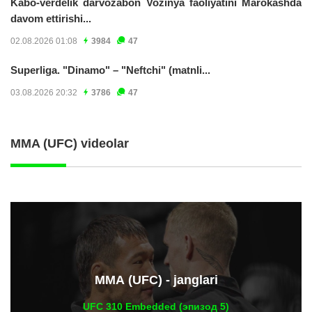
Kabo-verdelik darvozabon Vozinya faoliyatini Marokashda
davom ettirishi...
02.08.2026 01:08
3984
47
Superliga. "Dinamo" – "Neftchi" (matnli...
03.08.2026 20:32
3786
47
MMA (UFC) videolar
ММА (UFC) - janglari
UFC 310 Embedded (эпизод 5)