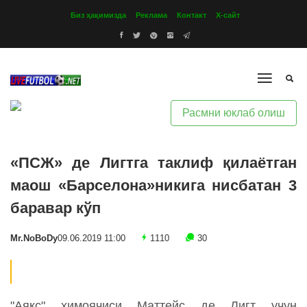
Биз ҳақимизда
Реклама
Контакт
Х-сайт
Расмни юклаб олиш
«ПСЖ» де Лигтга таклиф қилаётган
маош «Барселона»никига нисбатан 3
баравар кўп
Mr.NoBoDy
09.06.2019 11:00
1110
30
"Аякс" ҳимоячиси Маттейс де Лигт учун