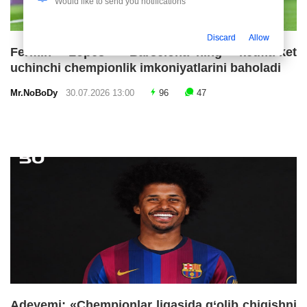
Would like to send you notifications
Discard
Allow
Fermin Lopes «Barselona»ning ketma-ket
uchinchi chempionlik imkoniyatlarini baholadi
Mr.NoBoDy
30.07.2026 13:00
96
47
Adeyemi: «Chempionlar ligasida g‘olib chiqishni