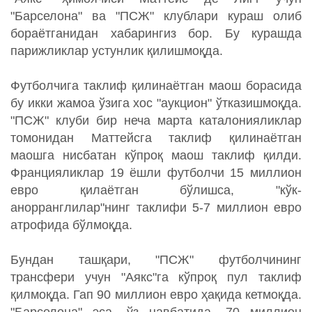
"Барселона" ва "ПСЖ" клублари кураш олиб
бораётганидан хабарингиз бор. Бу курашда
парижликлар устунлик қилишмоқда.
Футболчига таклиф қилинаётган маош борасида
бу икки жамоа ўзига хос "аукцион" ўтказишмоқда.
"ПСЖ" клуби бир неча марта каталонияликлар
томонидан Маттейсга таклиф қилинаётган
маошга нисбатан кўпроқ маош таклиф қилди.
Францияликлар 19 ёшли футболчи 15 миллион
евро қилаётган бўлишса, "кўк-
анорранглилар"нинг таклифи 5-7 миллион евро
атрофида бўлмоқда.
Бундан ташқари, "ПСЖ" футболчининг
трансфери учун "Аякс"га кўпроқ пул таклиф
қилмоқда. Гап 90 миллион евро ҳақида кетмоқда.