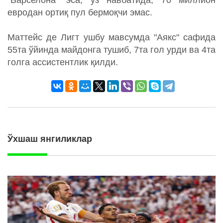
"Барселона" эса, ўз навбатида, 70 миллион
евродан ортиқ пул бермоқчи эмас.
Маттейс де Лигт ушбу мавсумда "Аякс" сафида
55та ўйинда майдонга тушиб, 7та гол урди ва 4та
голга ассистентлик қилди.
Ўхшаш янгиликлар