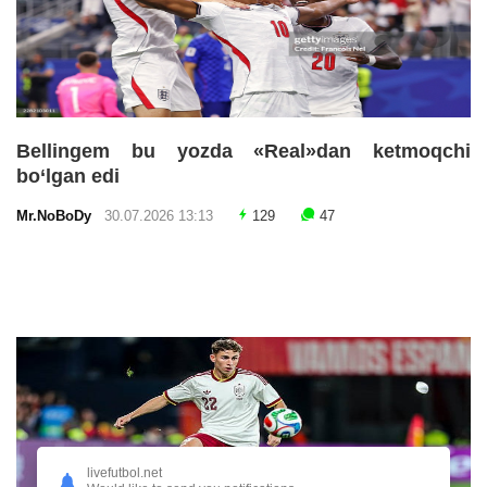
Bellingem bu yozda «Real»dan ketmoqchi
bo‘lgan edi
Mr.NoBoDy
30.07.2026 13:13
129
47
livefutbol.net