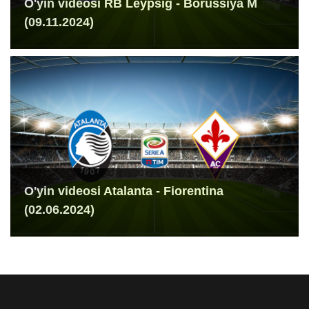
O'yin videosi RB Leypsig - Borussiya M
(09.11.2024)
O'yin videosi Atalanta - Fiorentina
(02.06.2024)