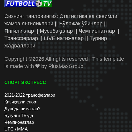
Сизнинг танловингиз: Статистика ва севимли
жамоа янгиликлари || Бўлажак ўйинлар ||
Янгиликлар || Мусобақалар || Чемпионатлар ||
Трансферлар || LIVE натижалар || Турнир
жадваллари
Copyright ©
2026 All rights reserved | This template
is made with
by
PlusMaxGroup
СПОРТ ЭКСПРЕСС
2021-2022 трансферлари
Қизиқарли спорт
Дунёда нима гап?
Бугунги ТВ-да
Чемпионатлар
UFC \ ММА