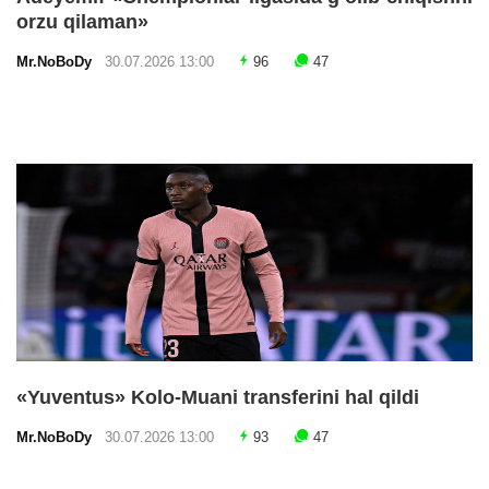
orzu qilaman»
Mr.NoBoDy
30.07.2026 13:00
96
47
«Yuventus» Kolo-Muani transferini hal qildi
Mr.NoBoDy
30.07.2026 13:00
93
47