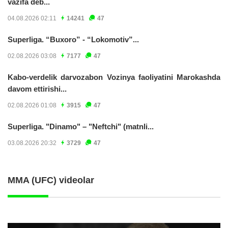
vazifa deb...
04.08.2026 02:11
14241
47
Superliga. “Buxoro” - “Lokomotiv”...
02.08.2026 03:08
7177
47
Kabo-verdelik darvozabon Vozinya faoliyatini Marokashda
davom ettirishi...
02.08.2026 01:08
3915
47
Superliga. "Dinamo" – "Neftchi" (matnli...
03.08.2026 20:32
3729
47
MMA (UFC) videolar