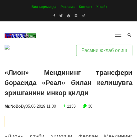
Биз ҳақимизда
Реклама
Контакт
Х-сайт
Расмни юклаб олиш
«Лион» Мендининг трансфери
борасида «Реал» билан келишувга
эришганини инкор қилди
Mr.NoBoDy
05.06.2019 11:00
1133
30
«Лион» клуби ҳимоячи Ферлан Мендининг