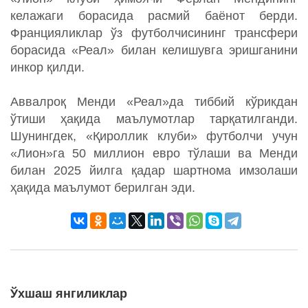
келажаги борасида расмий баёнот берди.
Францияликлар ўз футболчисининг трансфери
борасида «Реал» билан келишувга эришганини
инкор қилди.
Аввалроқ Менди «Реал»да тиббий кўрикдан
ўтиши ҳақида маълумотлар тарқатилганди.
Шунингдек, «Қироллик клуби» футболчи учун
«Лион»га 50 миллион евро тўлаши ва Менди
билан 2025 йилга қадар шартнома имзолаши
ҳақида маълумот берилган эди.
Ўхшаш янгиликлар