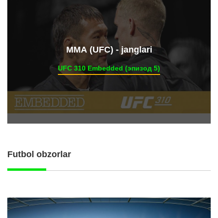
ММА (UFC) - janglari
UFC 310 Embedded (эпизод 5)
Futbol obzorlar