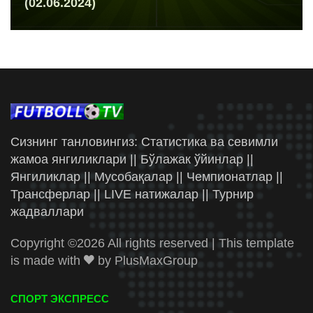
(02.06.2024)
Сизнинг танловингиз: Статистика ва севимли
жамоа янгиликлари || Бўлажак ўйинлар ||
Янгиликлар || Мусобақалар || Чемпионатлар ||
Трансферлар || LIVE натижалар || Турнир
жадваллари
Copyright ©
2026 All rights reserved | This template
is made with
by
PlusMaxGroup
СПОРТ ЭКСПРЕСС