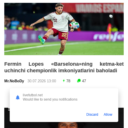
Fermin Lopes «Barselona»ning ketma-ket
uchinchi chempionlik imkoniyatlarini baholadi
Mr.NoBoDy
30.07.2026 13:00
78
47
livefutbol.net
Would like to send you notifications
Discard
Allow