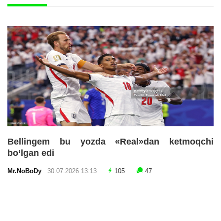
Bellingem bu yozda «Real»dan ketmoqchi
bo‘lgan edi
Mr.NoBoDy
30.07.2026 13:13
105
47