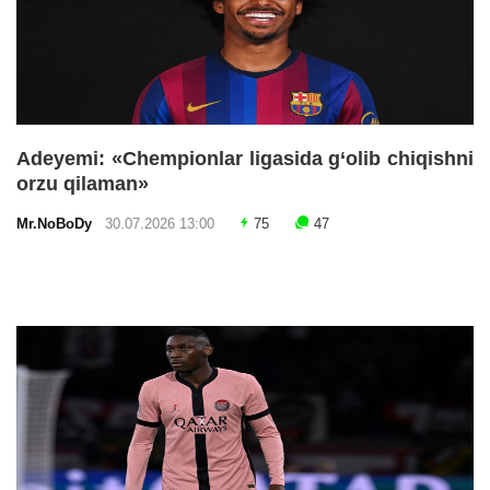
Adeyemi: «Chempionlar ligasida g‘olib chiqishni
orzu qilaman»
Mr.NoBoDy
30.07.2026 13:00
75
47