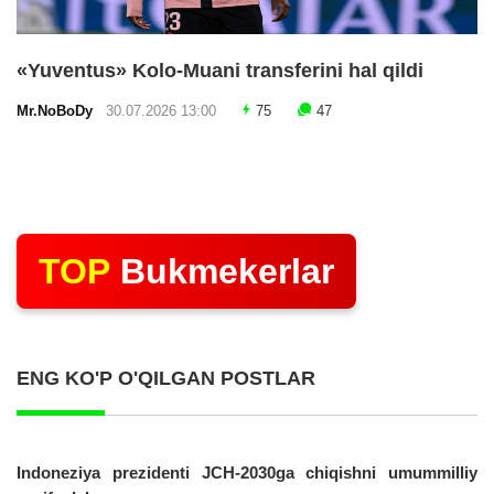
«Yuventus» Kolo-Muani transferini hal qildi
Mr.NoBoDy
30.07.2026 13:00
75
47
TOP
Bukmekerlar
ENG KO'P O'QILGAN POSTLAR
Indoneziya prezidenti JCH-2030ga chiqishni umummilliy