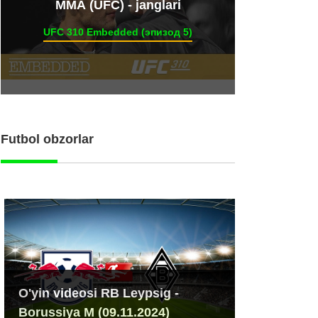
ММА (UFC) - janglari
UFC 310 Embedded (эпизод 5)
Futbol obzorlar
O'yin videosi RB Leypsig -
Borussiya M (09.11.2024)