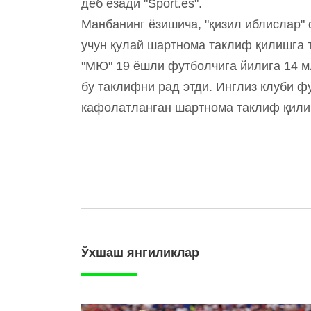
деб ёзади "Sport.es".
Манбанинг ёзишича, "қизил иблислар"
учун қулай шартнома таклиф қилишга 
"МЮ" 19 ёшли футболчига йилига 14 м
бу таклифни рад этди. Инглиз клуби 
кафолатланган шартнома таклиф қили
Ўхшаш янгиликлар