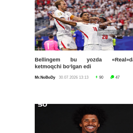
Bellingem bu yozda «Real»d
ketmoqchi bo‘lgan edi
Mr.NoBoDy
30.07.2026 13:13
90
47