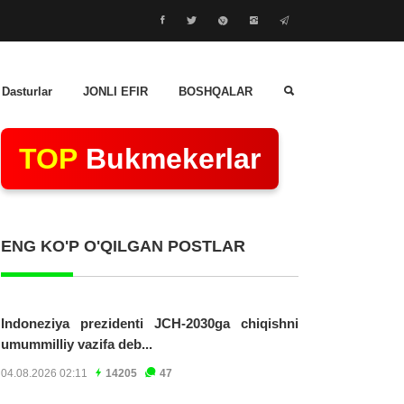
 Dasturlar
JONLI EFIR
BOSHQALAR
TOP
Bukmekerlar
ENG KO'P O'QILGAN POSTLAR
Indoneziya prezidenti JCH-2030ga chiqishni
umummilliy vazifa deb...
04.08.2026 02:11
14205
47