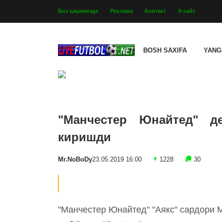
Биз ҳақимизда
Реклама
Контакт
Х-сайт
BOSH SAXIFA
YANG
"Манчестер Юнайтед" д
киришди
Mr.NoBoDy
23.05.2019 16:00
1228
30
"Манчестер Юнайтед" "Аякс" сардори М