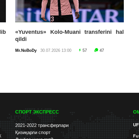
lib
«Yuventus» Kolo-Muani transferini hal
qildi
Mr.NoBoDy
30.07.2026 13:00
57
47
СПОРТ ЭКСПРЕСС
О
UF
2021-2022 трансферлари
Қизиқарли спорт
к
Fu