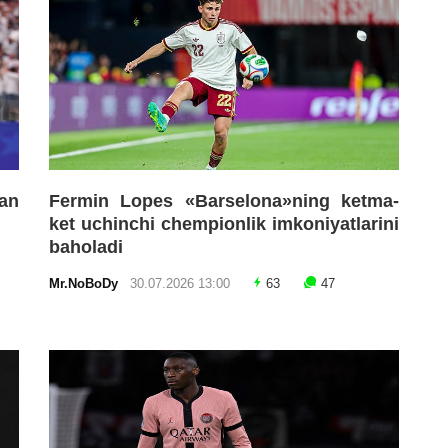
an
Fermin Lopes «Barselona»ning ketma-
ket uchinchi chempionlik imkoniyatlarini
baholadi
Mr.NoBoDy
30.07.2026 13:00
63
47