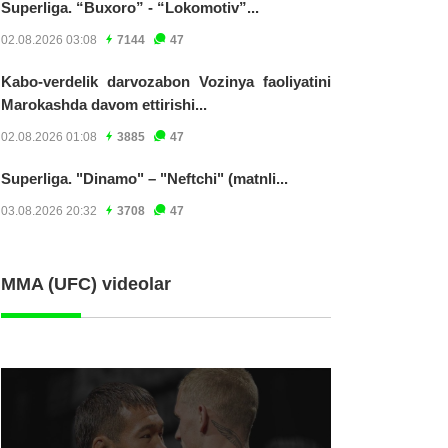
Superliga. “Buxoro” - “Lokomotiv”...
02.08.2026 03:08
7144
47
Kabo-verdelik darvozabon Vozinya faoliyatini
Marokashda davom ettirishi...
02.08.2026 01:08
3885
47
Superliga. "Dinamo" – "Neftchi" (matnli...
03.08.2026 20:32
3708
47
MMA (UFC) videolar