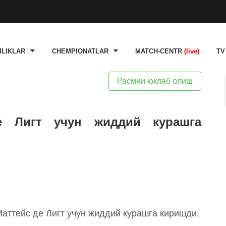
ILIKLAR
CHEMPIONATLAR
MATCH-CENTR
(live)
TV
Расмни юклаб олиш
е Лигт учун жиддий курашга
аттейс де Лигт учун жиддий курашга киришди,