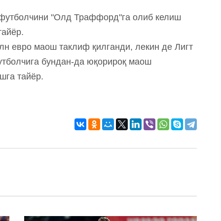
 футболчини "Олд Траффорд"га олиб келиш
тайёр.
лн евро маош таклиф қилганди, лекин де Лигт
футболчига бундан-да юқорироқ маош
шга тайёр.