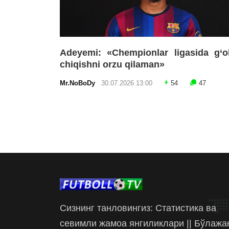
Adeyemi: «Chempionlar ligasida g‘o
chiqishni orzu qilaman»
Mr.NoBoDy
30.07.2026 13:00
54
47
Сизнинг танловингиз: Статистика ва
севимли жамоа янгиликлари || Бўлажа