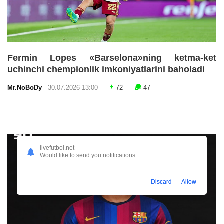
Fermin Lopes «Barselona»ning ketma-ket
uchinchi chempionlik imkoniyatlarini baholadi
Mr.NoBoDy
30.07.2026 13:00
72
47
livefutbol.net
Would like to send you notifications
Discard
Allow