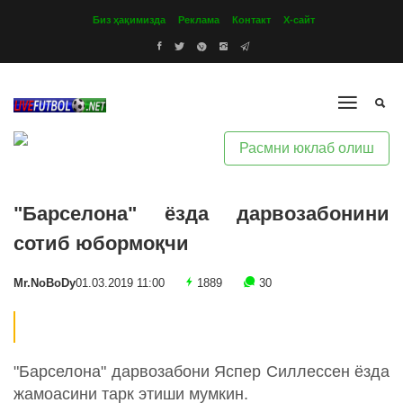
Биз ҳақимизда
Реклама
Контакт
Х-сайт
Расмни юклаб олиш
"Барселона" ёзда дарвозабонини
сотиб юбормоқчи
Mr.NoBoDy
01.03.2019 11:00
1889
30
"Барселона" дарвозабони Яспер Силлессен ёзда
жамоасини тарк этиши мумкин.