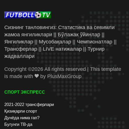
Сизнинг танловингиз: Статистика ва севимли
жамоа янгиликлари || Бўлажак ўйинлар ||
Янгиликлар || Мусобақалар || Чемпионатлар ||
Трансферлар || LIVE натижалар || Турнир
жадваллари
Copyright ©
2026 All rights reserved | This template
is made with
by
PlusMaxGroup
СПОРТ ЭКСПРЕСС
2021-2022 трансферлари
Қизиқарли спорт
Дунёда нима гап?
Бугунги ТВ-да