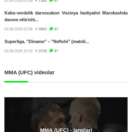
02.08.2026 03:08
7162
47
Kabo-verdelik darvozabon Vozinya faoliyatini Marokashda
davom ettirishi...
02.08.2026 01:08
3903
47
Superliga. "Dinamo" – "Neftchi" (matnli...
03.08.2026 20:32
3720
47
MMA (UFC) videolar
ММА (UFC) - janglari