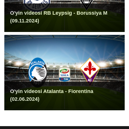
O'yin videosi RB Leypsig - Borussiya M
(09.11.2024)
O'yin videosi Atalanta - Fiorentina
(02.06.2024)