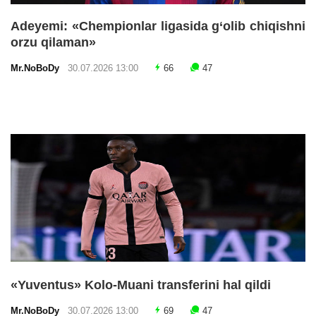
Adeyemi: «Chempionlar ligasida g‘olib chiqishni
orzu qilaman»
Mr.NoBoDy
30.07.2026 13:00
66
47
«Yuventus» Kolo-Muani transferini hal qildi
Mr.NoBoDy
30.07.2026 13:00
69
47