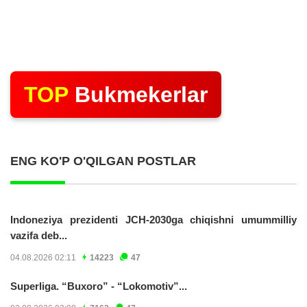
TOP
Bukmekerlar
ENG KO'P O'QILGAN POSTLAR
Indoneziya prezidenti JCH-2030ga chiqishni umummilliy
vazifa deb...
04.08.2026 02:11
14223
47
Superliga. “Buxoro” - “Lokomotiv”...