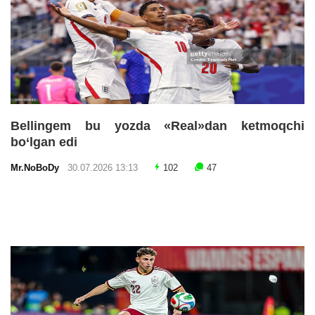
Bellingem bu yozda «Real»dan ketmoqchi
bo‘lgan edi
Mr.NoBoDy
30.07.2026 13:13
102
47