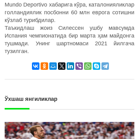
Mundo Deportivo хабарига кўра, каталонияликлар
голландиялик посбонни 60 млн еврога сотишни
кўзлаб турибдилар.
Таъкидлаш жоиз Силессен ушбу мавсумда
Испания чемпионатида бир марта ҳам майдонга
тушмади. Унинг шартномаси 2021 йилгача
тузилган.
Ўхшаш янгиликлар