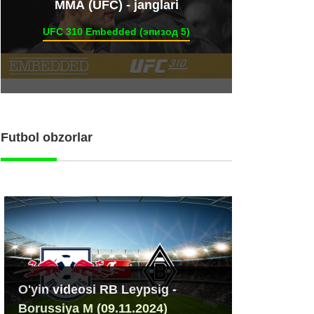
ММА (UFC) - janglari
UFC 310 Embedded (эпизод 5)
Futbol obzorlar
O'yin videosi RB Leypsig -
Borussiya M (09.11.2024)