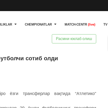
ILIKLAR
CHEMPIONATLAR
MATCH-CENTR
(live)
TV
Расмни юклаб олиш
футболчи сотиб олди
ро ёзги трансферлар вақтида “Атлетико”
томонлар 29 ёшли футболчининг трансфери