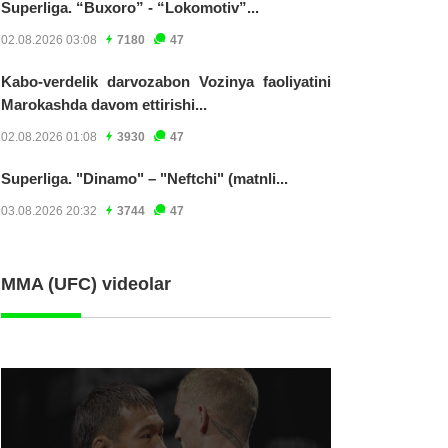
Superliga. “Buxoro” - “Lokomotiv”...
02.08.2026 03:08
7180
47
Kabo-verdelik darvozabon Vozinya faoliyatini
Marokashda davom ettirishi...
02.08.2026 01:08
3930
47
Superliga. "Dinamo" – "Neftchi" (matnli...
03.08.2026 20:32
3744
47
MMA (UFC) videolar