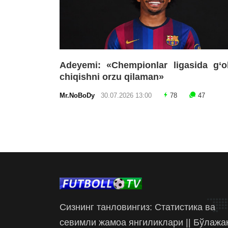
Adeyemi: «Chempionlar ligasida g‘o
chiqishni orzu qilaman»
Mr.NoBoDy
30.07.2026 13:00
78
47
Сизнинг танловингиз: Статистика ва
севимли жамоа янгиликлари || Бўлажа