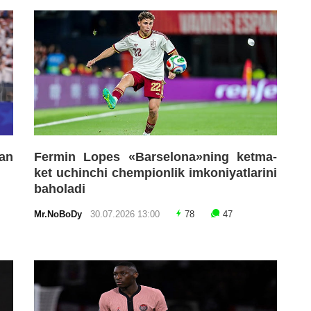
an
Fermin Lopes «Barselona»ning ketma-
ket uchinchi chempionlik imkoniyatlarini
baholadi
Mr.NoBoDy
30.07.2026 13:00
78
47