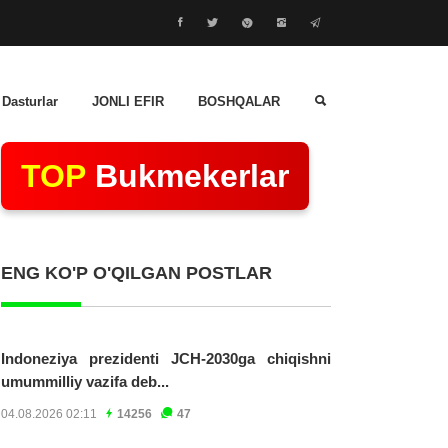
 Dasturlar
JONLI EFIR
BOSHQALAR
TOP
Bukmekerlar
ENG KO'P O'QILGAN POSTLAR
Indoneziya prezidenti JCH-2030ga chiqishni
umummilliy vazifa deb...
04.08.2026 02:11
14256
47