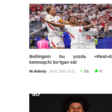
Bellingem bu yozda «Real»d
ketmoqchi bo‘lgan edi
Mr.NoBoDy
30.07.2026 13:13
105
47