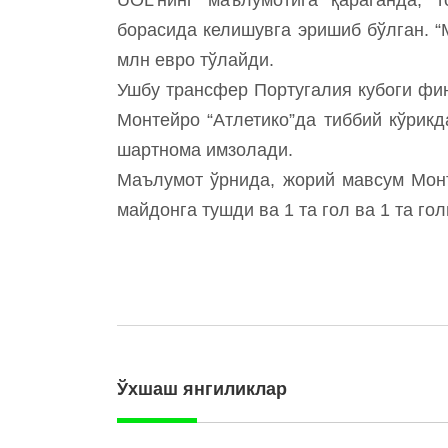
борасида келишувга эришиб бўлган. “
млн евро тўлайди.
Ушбу трансфер Португалия кубоги фи
Монтейро “Атлетико”да тиббий кўрик
шартнома имзолади.
Маълумот ўрнида, жорий мавсум Монт
майдонга тушди ва 1 та гол ва 1 та го
Ўхшаш янгиликлар