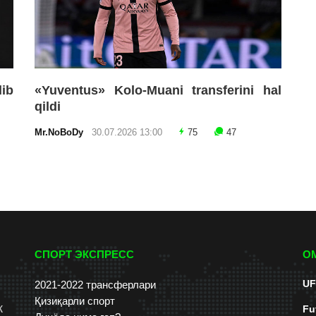
lib
«Yuventus» Kolo-Muani transferini hal
qildi
Mr.NoBoDy
30.07.2026 13:00
75
47
СПОРТ ЭКСПРЕСС
О
UF
2021-2022 трансферлари
Қизиқарли спорт
к
Fu