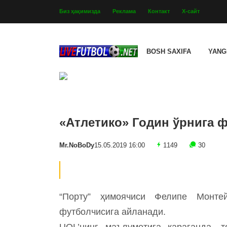
Биз ҳақимизда
Реклама
Контакт
Х-сайт
BOSH SAXIFA
YANG
«Атлетико» Годин ўрнига 
Mr.NoBoDy
15.05.2019 16:00
1149
30
“Порту” ҳимоячиси Фелипе Монтей
футболчисига айланади.
UOL’нинг маълумотига қараганда, 