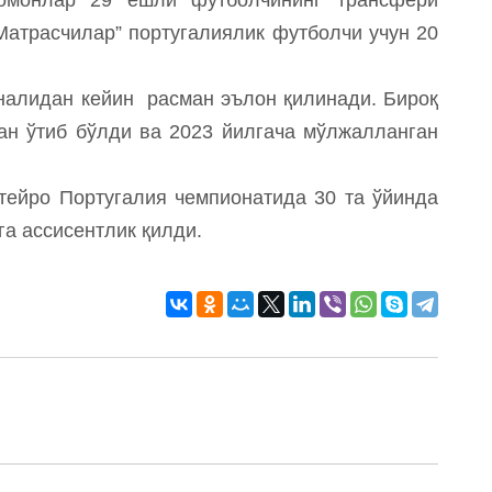
Матрасчилар” португалиялик футболчи учун 20
налидан кейин расман эълон қилинади. Бироқ
дан ўтиб бўлди ва 2023 йилгача мўлжалланган
ейро Португалия чемпионатида 30 та ўйинда
лга ассисентлик қилди.