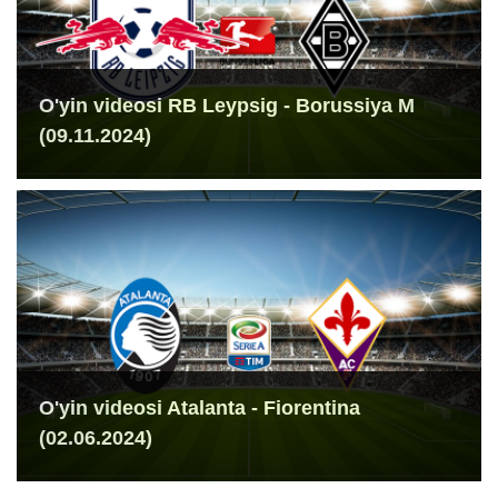
O'yin videosi RB Leypsig - Borussiya M
(09.11.2024)
O'yin videosi Atalanta - Fiorentina
(02.06.2024)