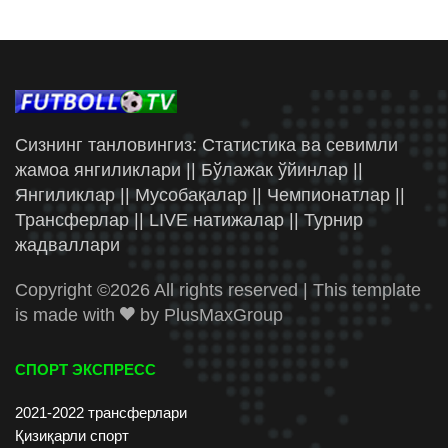
Сизнинг танловингиз: Статистика ва севимли
жамоа янгиликлари || Бўлажак ўйинлар ||
Янгиликлар || Мусобақалар || Чемпионатлар ||
Трансферлар || LIVE натижалар || Турнир
жадваллари
Copyright ©
2026 All rights reserved | This template
is made with
by
PlusMaxGroup
СПОРТ ЭКСПРЕСС
2021-2022 трансферлари
Қизиқарли спорт