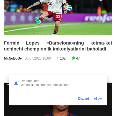
Fermin Lopes «Barselona»ning ketma-ket
uchinchi chempionlik imkoniyatlarini baholadi
Mr.NoBoDy
30.07.2026 13:00
102
47
livefutbol.net
Would like to send you notifications
Discard
Allow