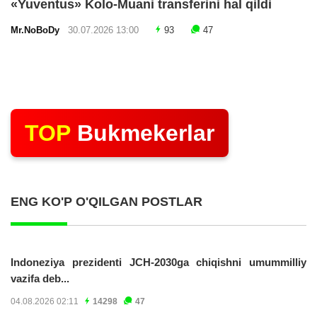
«Yuventus» Kolo-Muani transferini hal qildi
Mr.NoBoDy
30.07.2026 13:00
93
47
TOP
Bukmekerlar
ENG KO'P O'QILGAN POSTLAR
Indoneziya prezidenti JCH-2030ga chiqishni umummilliy
vazifa deb...
04.08.2026 02:11
14298
47