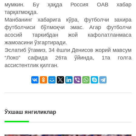
мумкин. Бу ҳақда Россия ОАВ хабар
тарқатмоқда.
Манбанинг хабарига кўра, футболчи захира
футболчиси бўлмоқчи эмас. Агар футболчи
асосий таркибдан жой кафолатланмаса
жамоасини ўзгартиради.
Эслатиб ўтамиз, 34 ёшли Денисов жорий мавсум
“Локо” сафида 26та ўйинда, 1та голга
ассистентлик қилган.
Ўхшаш янгиликлар