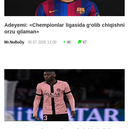
Adeyemi: «Chempionlar ligasida g‘olib chiqishni
orzu qilaman»
Mr.NoBoDy
30.07.2026 13:00
96
47