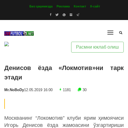
Биз ҳақимизда
Реклама
Контакт
Х-сайт
Расмни юклаб олиш
Денисов ёзда «Локмотив»ни тарк
этади
Mr.NoBoDy
12.05.2019 16:00
1181
30
Москванинг “Локомотив” клуби ярим ҳимоячиси
Игорь Денисов ёзда жамоасини ўзгартириши