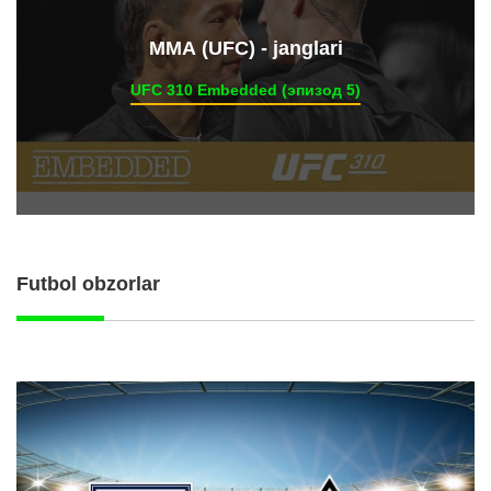
ММА (UFC) - janglari
UFC 310 Embedded (эпизод 5)
Futbol obzorlar