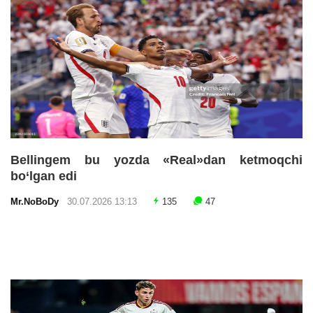
Bellingem bu yozda «Real»dan ketmoqchi
bo‘lgan edi
Mr.NoBoDy
30.07.2026 13:13
135
47