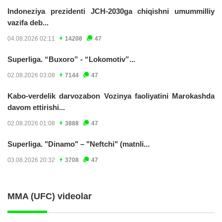
Indoneziya prezidenti JCH-2030ga chiqishni umummilliy
vazifa deb...
04.08.2026 02:11
14208
47
Superliga. “Buxoro” - “Lokomotiv”...
02.08.2026 03:08
7144
47
Kabo-verdelik darvozabon Vozinya faoliyatini Marokashda
davom ettirishi...
02.08.2026 01:08
3888
47
Superliga. "Dinamo" – "Neftchi" (matnli...
03.08.2026 20:32
3708
47
MMA (UFC) videolar