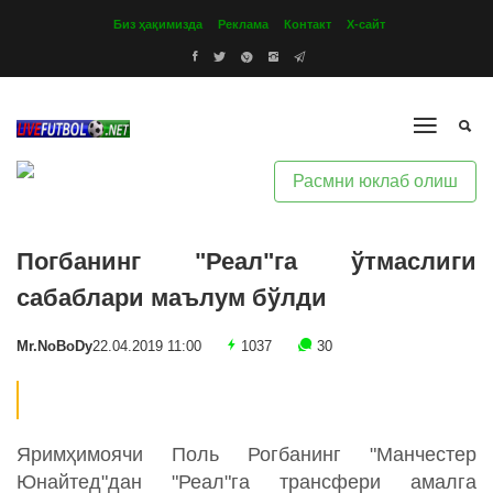
Биз ҳақимизда
Реклама
Контакт
Х-сайт
Расмни юклаб олиш
Погбанинг "Реал"га ўтмаслиги
сабаблари маълум бўлди
Mr.NoBoDy
22.04.2019 11:00
1037
30
Яримҳимоячи Поль Рогбанинг "Манчестер
Юнайтед"дан "Реал"га трансфери амалга