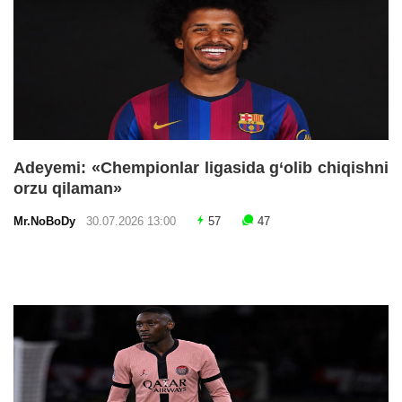
Adeyemi: «Chempionlar ligasida g‘olib chiqishni
orzu qilaman»
Mr.NoBoDy
30.07.2026 13:00
57
47