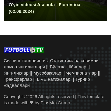
O'yin videosi Atalanta - Fiorentina
(02.06.2024)
Сизнинг танловингиз: Статистика ва севимли
жамоа янгиликлари || Бўлажак ўйинлар ||
Янгиликлар || Мусобақалар || Чемпионатлар ||
Трансферлар || LIVE натижалар || Турнир
жадваллари
Copyright ©
2026 All rights reserved | This template
is made with
by
PlusMaxGroup