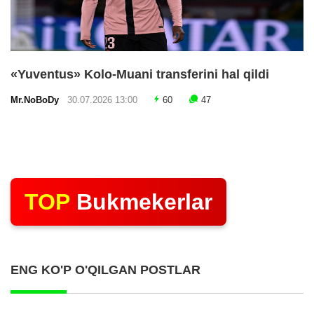
«Yuventus» Kolo-Muani transferini hal qildi
Mr.NoBoDy
30.07.2026 13:00
60
47
TOP
Bukmekerlar
ENG KO'P O'QILGAN POSTLAR