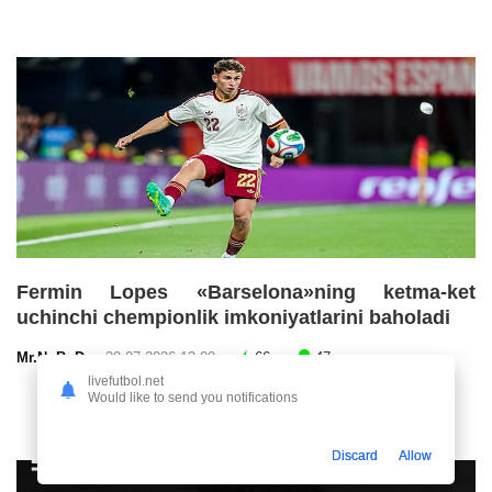
Fermin Lopes «Barselona»ning ketma-ket
uchinchi chempionlik imkoniyatlarini baholadi
Mr.NoBoDy
30.07.2026 13:00
66
47
livefutbol.net
Would like to send you notifications
Discard
Allow