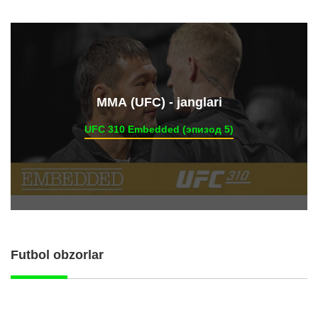
ММА (UFC) - janglari
UFC 310 Embedded (эпизод 5)
Futbol obzorlar