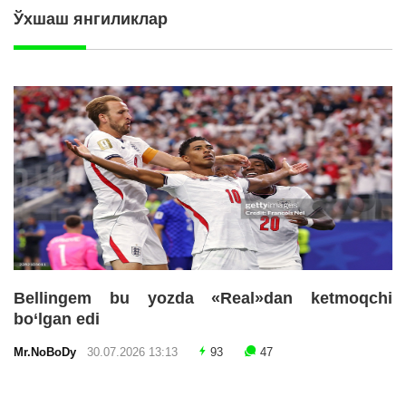
Ўхшаш янгиликлар
Bellingem bu yozda «Real»dan ketmoqchi
bo‘lgan edi
Mr.NoBoDy
30.07.2026 13:13
93
47