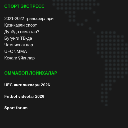
СПОРТ ЭКСПРЕСС
2021-2022 трансферлари
Қизиқарли спорт
Дунёда нима гап?
Бугунги ТВ-да
Чемпионатлар
UFC \ ММА
Кечаги ўйинлар
ОММАБОП ЛОЙИХАЛАР
UFC янгиликлари 2026
Futbol videolar 2026
Sport forum