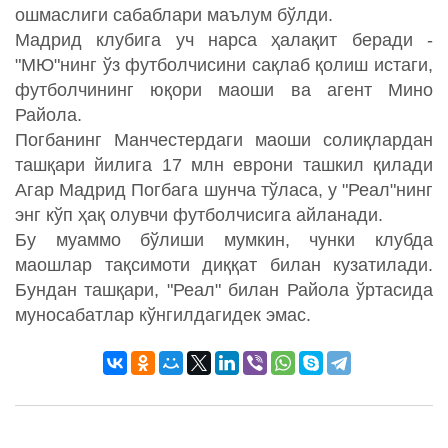
ошмаслиги сабаблари маълум бўлди.
Мадрид клубига уч нарса ҳалақит беради -
"МЮ"нинг ўз футболчисини сақлаб қолиш истаги,
футболчининг юқори маоши ва агент Мино
Райола.
Погбанинг Манчестердаги маоши солиқлардан
ташқари йилига 17 млн еврони ташкил қилади
Агар Мадрид Погбага шунча тўласа, у "Реал"нинг
энг кўп ҳақ олувчи футболчисига айланади.
Бу муаммо бўлиши мумкин, чунки клубда
маошлар тақсимоти диққат билан кузатилади.
Бундан ташқари, "Реал" билан Райола ўртасида
муносабатлар кўнгилдагидек эмас.