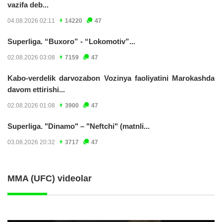
vazifa deb...
04.08.2026 02:11
14220
47
Superliga. “Buxoro” - “Lokomotiv”...
02.08.2026 03:08
7159
47
Kabo-verdelik darvozabon Vozinya faoliyatini Marokashda
davom ettirishi...
02.08.2026 01:08
3900
47
Superliga. "Dinamo" – "Neftchi" (matnli...
03.08.2026 20:32
3717
47
MMA (UFC) videolar