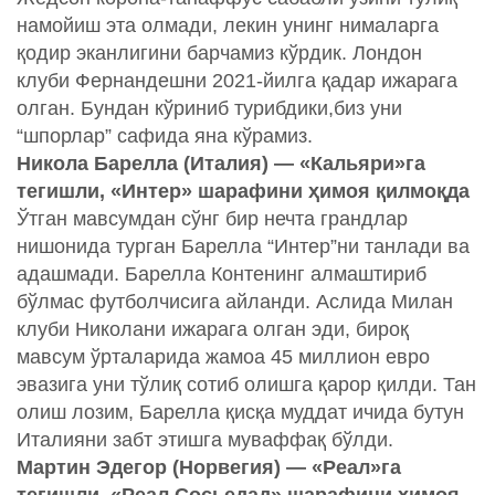
намойиш эта олмади, лекин унинг нималарга
қодир эканлигини барчамиз кўрдик. Лондон
клуби Фернандешни 2021-йилга қадар ижарага
олган. Бундан кўриниб турибдики,биз уни
“шпорлар” сафида яна кўрамиз.
Никола Барелла (Италия) — «Кальяри»га
тегишли, «Интер» шарафини ҳимоя қилмоқда
Ўтган мавсумдан сўнг бир нечта грандлар
нишонида турган Барелла “Интер”ни танлади ва
адашмади. Барелла Контенинг алмаштириб
бўлмас футболчисига айланди. Аслида Милан
клуби Николани ижарага олган эди, бироқ
мавсум ўрталарида жамоа 45 миллион евро
эвазига уни тўлиқ сотиб олишга қарор қилди. Тан
олиш лозим, Барелла қисқа муддат ичида бутун
Италияни забт этишга муваффақ бўлди.
Мартин Эдегор (Норвегия) — «Реал»га