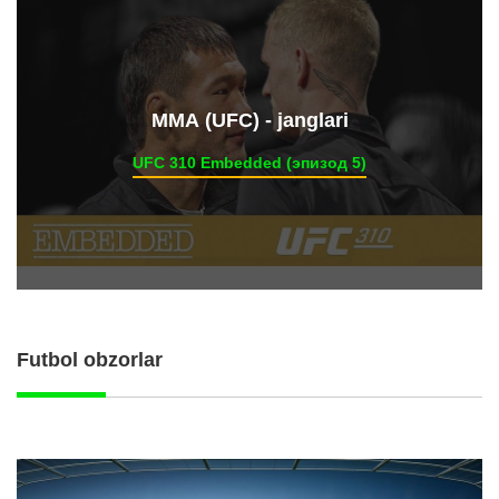
ММА (UFC) - janglari
UFC 310 Embedded (эпизод 5)
Futbol obzorlar