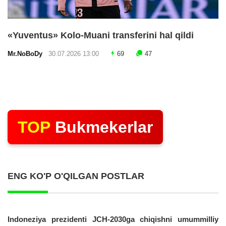
«Yuventus» Kolo-Muani transferini hal qildi
Mr.NoBoDy
30.07.2026 13:00
69
47
TOP
Bukmekerlar
ENG KO'P O'QILGAN POSTLAR
Indoneziya prezidenti JCH-2030ga chiqishni umummilliy