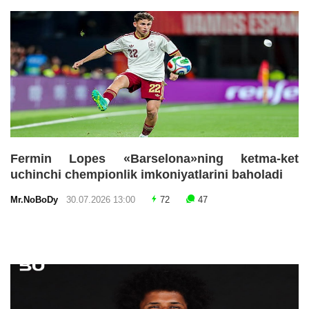
Fermin Lopes «Barselona»ning ketma-ket
uchinchi chempionlik imkoniyatlarini baholadi
Mr.NoBoDy
30.07.2026 13:00
72
47