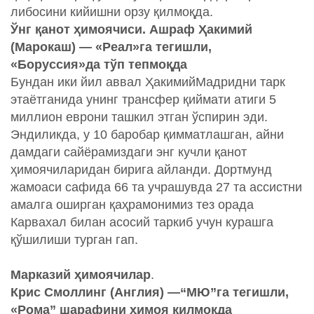
либосини кийишни орзу қилмоқда.
Ўнг қанот ҳимоячиси. Ашраф Ҳакимий
(Марокаш) — «Реал»га тегишли,
«Боруссия»да тўп тепмоқда
Бундан ики йил аввал ҲакимийМадридни тарк
этаётганида унинг трансфер қиймати атиги 5
миллион еврони ташкил этган ўспирин эди.
Эндиликда, у 10 баробар қимматлашган, айни
дамдаги сайёрамиздаги энг кучли қанот
ҳимоячиларидан бирига айланди. Дортмунд
жамоаси сафида 66 та учрашувда 27 та ассистни
амалга оширган қаҳрамонимиз тез орада
Карвахал билан асосий таркиб учун курашга
қўшилиши турган гап.
Марказий ҳимоячилар
.
Крис Смоллинг (Англия) —“МЮ”га тегишли,
«Рома” шарафини ҳимоя қилмоқда