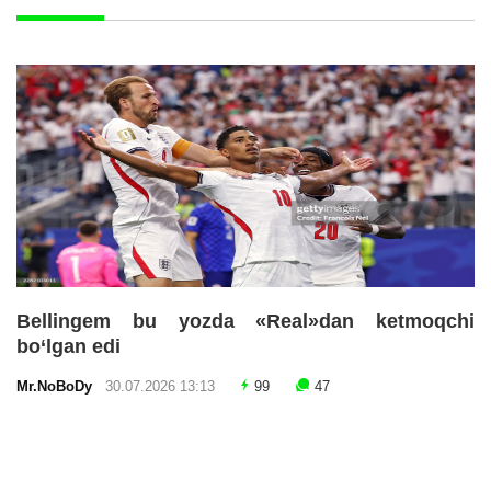
Bellingem bu yozda «Real»dan ketmoqchi
bo‘lgan edi
Mr.NoBoDy
30.07.2026 13:13
99
47