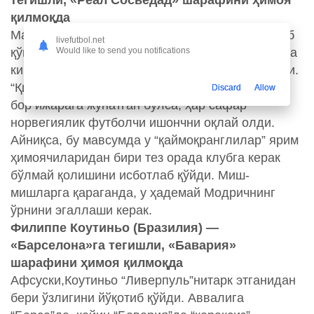
тегишли, «Реал Сосьедад» шарафини ҳимоя
қилмоқда
Мартин “Реал” сафига ўспиринлик чоғида келиб
livefutbol.net
Would like to send you notifications
қўшилган эди. Шу сабабли унинг катта футболга
кириб келиши учун бир мунча вақт талаб этилди.
“Қироллик клуби” Эдегорни умумий ҳисобда 3
Discard
Allow
бор ижарага жўнатган бўлса, ҳар сафар
норвегиялик футболчи ишончни оқлай олди.
Айниқса, бу мавсумда у “қаймоқранглилар” ярим
ҳимоячиларидан бири тез орада клубга керак
бўлмай қолишини исботлаб қўйди. Миш-
мишларга қараганда, у ҳадемай Модричнинг
ўрнини эгаллаши керак.
Филиппе Коутиньо (Бразилия) —
«Барселона»га тегишли, «Бавария»
шарафини ҳимоя қилмоқда
Афсуски,Коутиньо “Ливерпуль”нитарк этганидан
бери ўзлигини йўқотиб қўйди. Аввалига