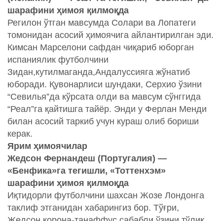
шарафини ҳимоя қилмоқда
Регилон ўтган мавсумда Солари ва Лопатеги
томонидан асосий ҳимоячига айлантирилган эди.
Кимсан Марселони сафдан чиқариб юборган
испаниялик футболчини
Зидан,кутилмаганда,Андалуссияга жўнатиб
юборади. Қувонарлиси шундаки, Серхио ўзини
“Севилья”да кўрсата олди ва мавсум сўнггида
“Реал”га қайтишга тайёр. Энди у Ферлан Менди
билан асосий таркиб учун кураш олиб бориши
керак.
Ярим ҳимоячилар
Жедсон Фернандеш (Португалия) —
«Бенфика»га тегишли, «Тоттенхэм»
шарафини ҳимоя қилмоқда
Иқтидорли футболчини шахсан Жозе Лондонга
таклиф этганидан хабарингиз бор. Тўғри,
Жедсон корона-танаффус сабабли ўзини тўлиқ