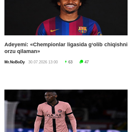
Adeyemi: «Chempionlar ligasida g‘olib chiqishni
orzu qilaman»
Mr.NoBoDy
30.07.2026 13:00
63
47