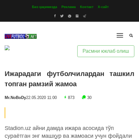
Биз ҳақимизда
Реклама
Контакт
Х-сайт
Расмни юклаб олиш
Ижарадаги футболчилардан ташкил
топган рамзий жамоа
Mr.NoBoDy
22.05.2020 11:00
873
30
Stadion.uz айни дамда ижара асосида тўп
сураётган энг машҳур ва жамоаси учун фойдали