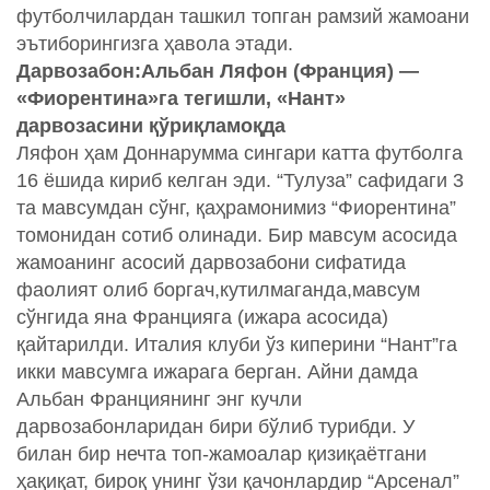
футболчилардан ташкил топган рамзий жамоани
эътиборингизга ҳавола этади.
Дарвозабон
:
Альбан Ляфон (Франция) —
«Фиорентина»га тегишли, «Нант»
дарвозасини қўриқламоқда
Ляфон ҳам Доннарумма сингари катта футболга
16 ёшида кириб келган эди. “Тулуза” сафидаги 3
та мавсумдан сўнг, қаҳрамонимиз “Фиорентина”
томонидан сотиб олинади. Бир мавсум асосида
жамоанинг асосий дарвозабони сифатида
фаолият олиб боргач,кутилмаганда,мавсум
сўнгида яна Францияга (ижара асосида)
қайтарилди. Италия клуби ўз киперини “Нант”га
икки мавсумга ижарага берган. Айни дамда
Альбан Франциянинг энг кучли
дарвозабонларидан бири бўлиб турибди. У
билан бир нечта топ-жамоалар қизиқаётгани
ҳақиқат, бироқ унинг ўзи қачонлардир “Арсенал”