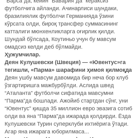
“Барса”да, кейин “Бавария”да “кераксиз”
футболчига айланди. Ачинарлиси шундаки,
бразилиялик футболчи Германияда ўзини
кўрсата олди, бироқ трансфер суммасининг
катталиги мюнхенликларга оғирлик қилди.
Шундай бўлсада, Коутиньо учун бу мавсум
омадсиз келди деб бўлмайди.
Ҳужумчилар.
Деян Кулушевски (Швеция) — «Ювентус»га
тегишли, «Парма» шарафини ҳимоя қилмоқда
Деян ушбу мавсум давомида бир неча бор клуб
ўзгартиришга мажбурбўлди. Аслида швед
“Аталанта” футболчи сифатида мавсумни
“Парма”да бошлади. Ажойиб стартдан сўнг, уни
“Ювентус” қишда 35 миллион евро эвазига сотиб
олди ва яна “Парма”да ижарада қолдирди. Ёзда
Кулушевски Турин суперклуби ихтиёрига ўтади.
Агар яна ижарага юборилмаса...