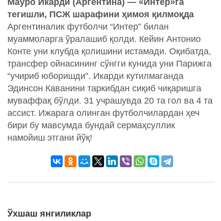
Мауро Икарди (Аргентина) — «Интер»га
тегишли, ПСЖ шарафини ҳимоя қилмоқда
Аргентиналик футболчи “Интер” билан
муаммоларга ўралашиб қолди. Кейин Антонио
Конте уни клубда қолишини истамади. Оқибатда,
трансфер ойнасининг сўнгги кунида уни Парижга
“учириб юборишди”. Икарди кутилмаганда
Эдинсон Каванини таркибдан сиқиб чиқаришга
муваффақ бўлди. 31 учрашувда 20 та гол ва 4 та
ассист. Ижарага олинган футболчилардан ҳеч
бири бу мавсумда бундай сермаҳсуллик
намойиш этгани йўқ!
Ўхшаш янгиликлар