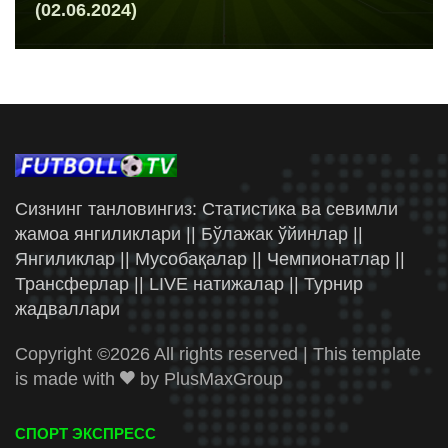
(02.06.2024)
Сизнинг танловингиз: Статистика ва севимли
жамоа янгиликлари || Бўлажак ўйинлар ||
Янгиликлар || Мусобақалар || Чемпионатлар ||
Трансферлар || LIVE натижалар || Турнир
жадваллари
Copyright ©
2026 All rights reserved | This template
is made with
by
PlusMaxGroup
СПОРТ ЭКСПРЕСС