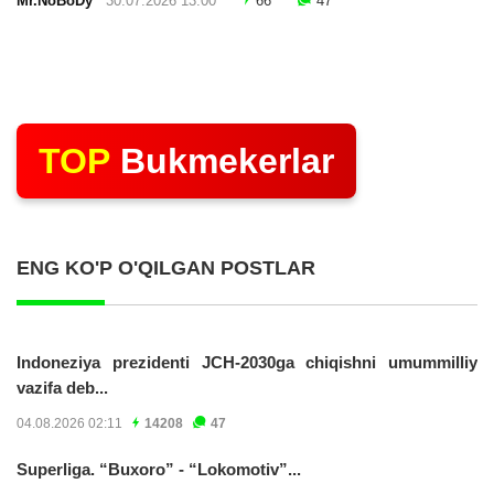
Mr.NoBoDy
30.07.2026 13:00
66
47
TOP
Bukmekerlar
ENG KO'P O'QILGAN POSTLAR
Indoneziya prezidenti JCH-2030ga chiqishni umummilliy
vazifa deb...
04.08.2026 02:11
14208
47
Superliga. “Buxoro” - “Lokomotiv”...