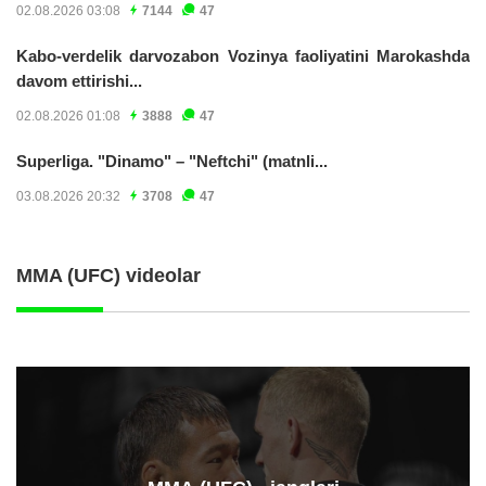
02.08.2026 03:08
7144
47
Kabo-verdelik darvozabon Vozinya faoliyatini Marokashda
davom ettirishi...
02.08.2026 01:08
3888
47
Superliga. "Dinamo" – "Neftchi" (matnli...
03.08.2026 20:32
3708
47
MMA (UFC) videolar