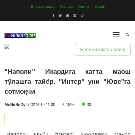
Биз ҳақимизда
Реклама
Контакт
Х-сайт
Расмни юклаб олиш
"Наполи" Икардига катта маош
тўлашга тайёр. "Интер" уни "Юве"га
сотмоқчи
Mr.NoBoDy
27.02.2019 11:00
1826
30
"Наполи" клуби "Интер" ҳужумчиси Мауро