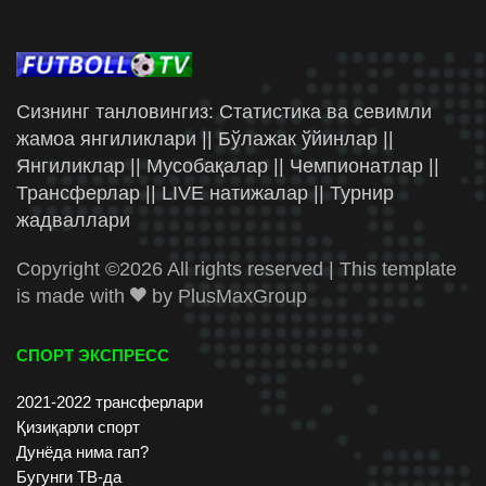
Сизнинг танловингиз: Статистика ва севимли
жамоа янгиликлари || Бўлажак ўйинлар ||
Янгиликлар || Мусобақалар || Чемпионатлар ||
Трансферлар || LIVE натижалар || Турнир
жадваллари
Copyright ©
2026 All rights reserved | This template
is made with
by
PlusMaxGroup
СПОРТ ЭКСПРЕСС
2021-2022 трансферлари
Қизиқарли спорт
Дунёда нима гап?
Бугунги ТВ-да