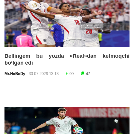
Bellingem bu yozda «Real»dan ketmoqchi
bo‘lgan edi
Mr.NoBoDy
30.07.2026 13:13
99
47