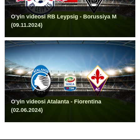
O'yin videosi RB Leypsig - Borussiya M
(09.11.2024)
O'yin videosi Atalanta - Fiorentina
(02.06.2024)