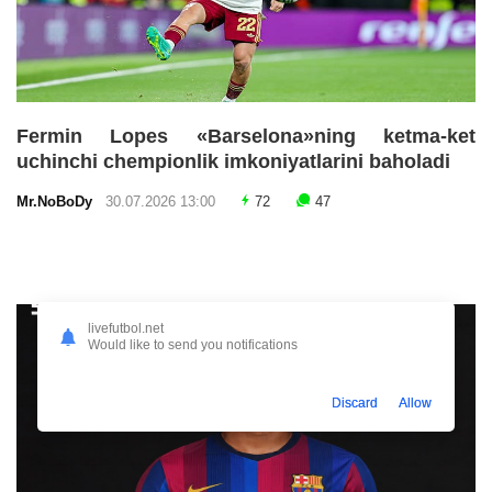
Fermin Lopes «Barselona»ning ketma-ket
uchinchi chempionlik imkoniyatlarini baholadi
Mr.NoBoDy
30.07.2026 13:00
72
47
livefutbol.net
Would like to send you notifications
Discard
Allow