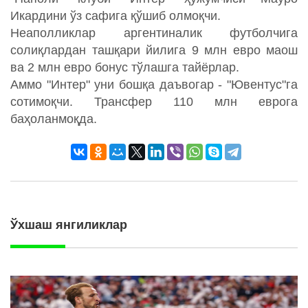
Икардини ўз сафига қўшиб олмоқчи.
Неаполликлар аргентиналик футболчига
солиқлардан ташқари йилига 9 млн евро маош
ва 2 млн евро бонус тўлашга тайёрлар.
Аммо "Интер" уни бошқа даъвогар - "Ювентус"га
сотимоқчи. Трансфер 110 млн еврога
баҳоланмоқда.
Ўхшаш янгиликлар