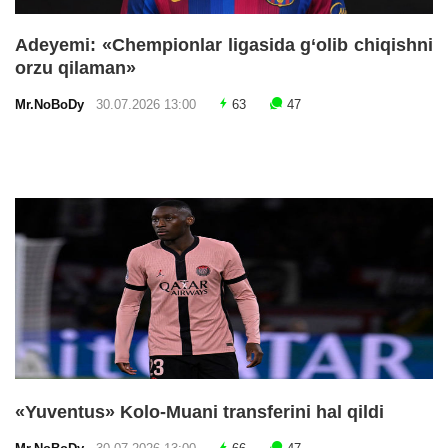
Adeyemi: «Chempionlar ligasida g‘olib chiqishni
orzu qilaman»
Mr.NoBoDy
30.07.2026 13:00
63
47
«Yuventus» Kolo-Muani transferini hal qildi