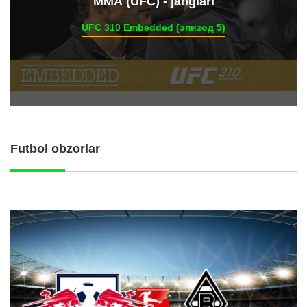
ММА (UFC) - janglari
UFC 310 Embedded (эпизод 5)
Futbol obzorlar