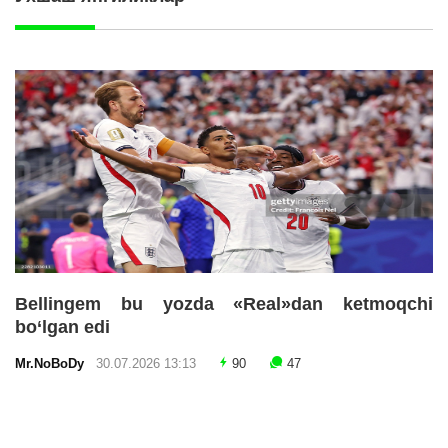
Bellingem bu yozda «Real»dan ketmoqchi
bo‘lgan edi
Mr.NoBoDy
30.07.2026 13:13
90
47