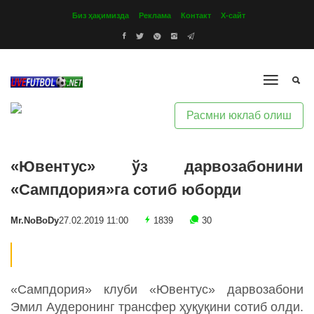
Биз ҳақимизда
Реклама
Контакт
Х-сайт
Расмни юклаб олиш
«Ювентус» ўз дарвозабонини
«Сампдория»га сотиб юборди
Mr.NoBoDy
27.02.2019 11:00
1839
30
«Сампдория» клуби «Ювентус» дарвозабони
Эмил Аудеронинг трансфер ҳуқуқини сотиб олди.