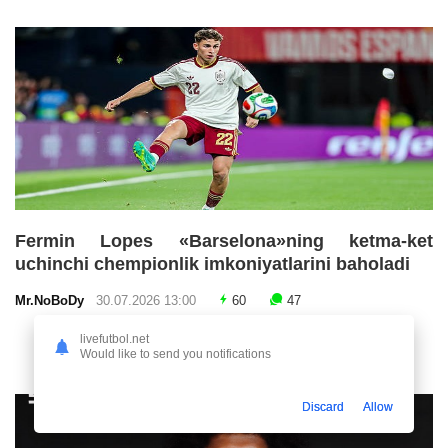
Fermin Lopes «Barselona»ning ketma-ket
uchinchi chempionlik imkoniyatlarini baholadi
Mr.NoBoDy
30.07.2026 13:00
60
47
livefutbol.net
Would like to send you notifications
Discard
Allow