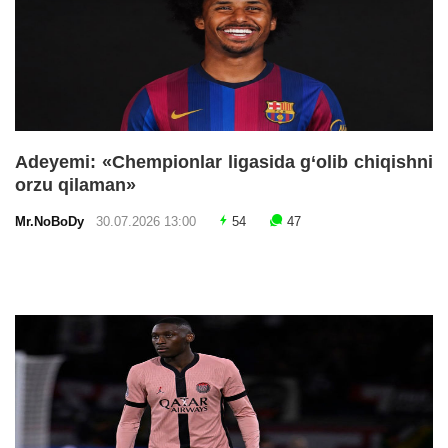
Adeyemi: «Chempionlar ligasida g‘olib chiqishni
orzu qilaman»
Mr.NoBoDy
30.07.2026 13:00
54
47