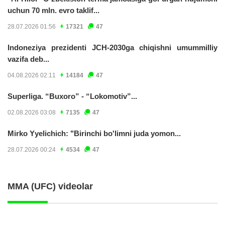
uchun 70 mln. evro taklif...
28.07.2026 01:56
17321
47
Indoneziya prezidenti JCH-2030ga chiqishni umummilliy
vazifa deb...
04.08.2026 02:11
14184
47
Superliga. “Buxoro” - “Lokomotiv”...
02.08.2026 03:08
7135
47
Mirko Yyelichich: "Birinchi bo'limni juda yomon...
28.07.2026 00:24
4534
47
MMA (UFC) videolar