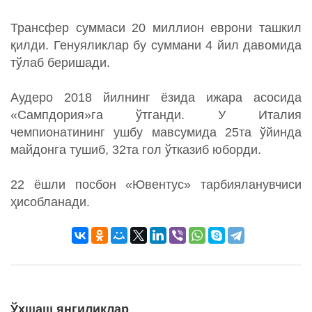
Трансфер суммаси 20 миллион еврони ташкил
қилди. Генуяликлар бу суммани 4 йил давомида
тўлаб беришади.
Аудеро 2018 йилнинг ёзида ижара асосида
«Сампдория»га ўтганди. У Италия
чемпионатининг ушбу мавсумида 25та ўйинда
майдонга тушиб, 32та гол ўтказиб юборди.
22 ёшли посбон «Ювентус» тарбияланувчиси
ҳисобланади.
Ўхшаш янгиликлар