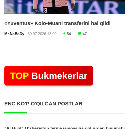
«Yuventus» Kolo-Muani transferini hal qildi
Mr.NoBoDy
30.07.2026 13:00
54
47
TOP
Bukmekerlar
ENG KO'P O'QILGAN POSTLAR
"Al Hilol" O'zbekiston terma jamoasiga gol urgan hujumchi