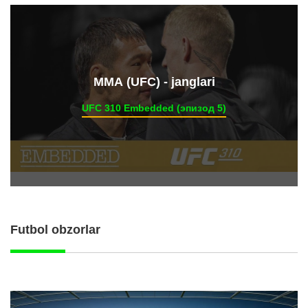
ММА (UFC) - janglari
UFC 310 Embedded (эпизод 5)
Futbol obzorlar