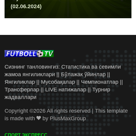
(02.06.2024)
Сизнинг танловингиз: Статистика ва севимли
жамоа янгиликлари || Бўлажак ўйинлар ||
Янгиликлар || Мусобақалар || Чемпионатлар ||
Трансферлар || LIVE натижалар || Турнир
жадваллари
Copyright ©
2026 All rights reserved | This template
is made with
by
PlusMaxGroup
СПОРТ ЭКСПРЕСС