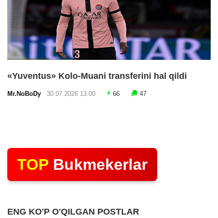
«Yuventus» Kolo-Muani transferini hal qildi
Mr.NoBoDy
30.07.2026 13:00
66
47
TOP
Bukmekerlar
ENG KO'P O'QILGAN POSTLAR