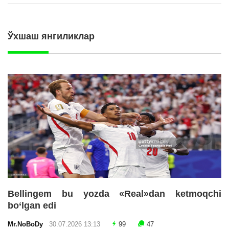
Ўхшаш янгиликлар
Bellingem bu yozda «Real»dan ketmoqchi
bo‘lgan edi
Mr.NoBoDy
30.07.2026 13:13
99
47