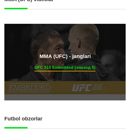
ММА (UFC) - janglari
UFC 310 Embedded (эпизод 5)
Futbol obzorlar