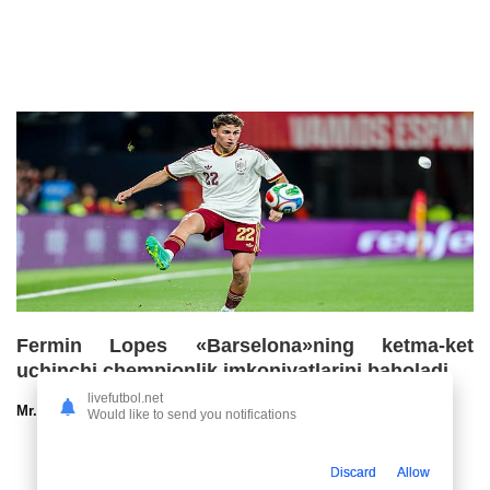
Fermin Lopes «Barselona»ning ketma-ket
uchinchi chempionlik imkoniyatlarini baholadi
livefutbol.net
Mr.NoBoDy
30.07.2026 13:00
72
47
Would like to send you notifications
Discard
Allow