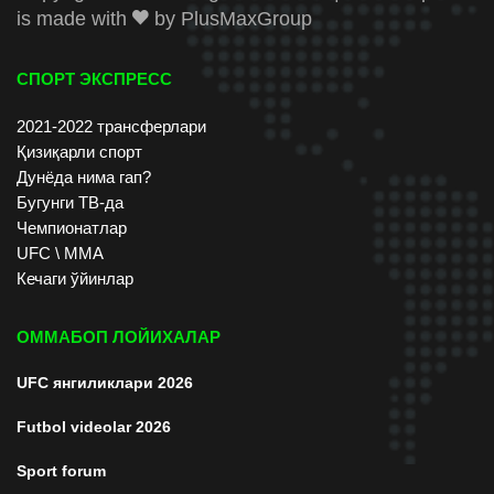
is made with
by
PlusMaxGroup
СПОРТ ЭКСПРЕСС
2021-2022 трансферлари
Қизиқарли спорт
Дунёда нима гап?
Бугунги ТВ-да
Чемпионатлар
UFC \ ММА
Кечаги ўйинлар
ОММАБОП ЛОЙИХАЛАР
UFC янгиликлари 2026
Futbol videolar 2026
Sport forum