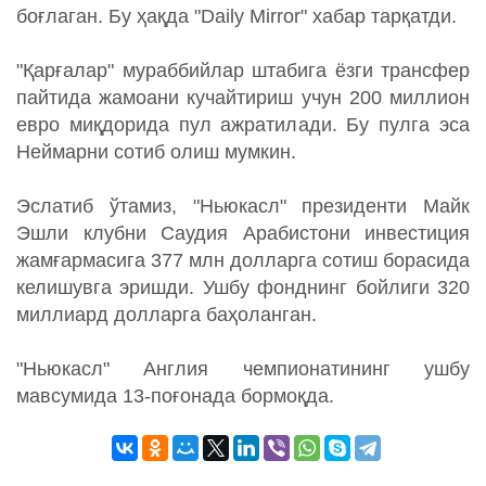
боғлаган. Бу ҳақда "Daily Mirror" хабар тарқатди.
"Қарғалар" мураббийлар штабига ёзги трансфер
пайтида жамоани кучайтириш учун 200 миллион
евро миқдорида пул ажратилади. Бу пулга эса
Неймарни сотиб олиш мумкин.
Эслатиб ўтамиз, "Ньюкасл" президенти Майк
Эшли клубни Саудия Арабистони инвестиция
жамғармасига 377 млн долларга сотиш борасида
келишувга эришди. Ушбу фонднинг бойлиги 320
миллиард долларга баҳоланган.
"Ньюкасл" Англия чемпионатининг ушбу
мавсумида 13-поғонада бормоқда.