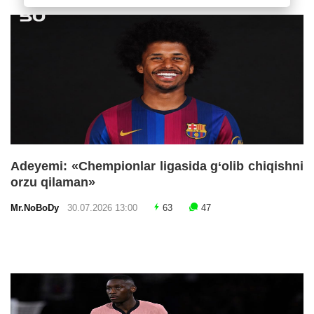
Adeyemi: «Chempionlar ligasida g‘olib chiqishni
orzu qilaman»
Mr.NoBoDy
30.07.2026 13:00
63
47