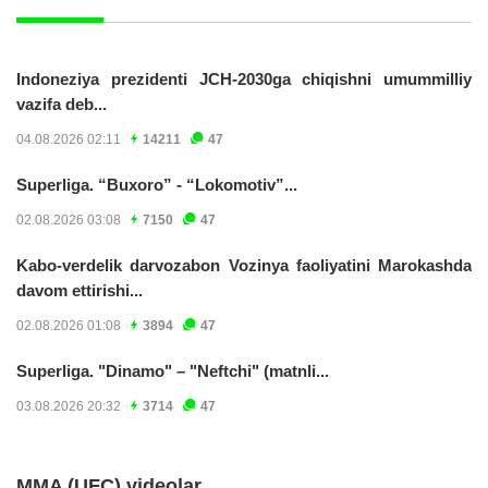
Indoneziya prezidenti JCH-2030ga chiqishni umummilliy
vazifa deb...
04.08.2026 02:11
14211
47
Superliga. “Buxoro” - “Lokomotiv”...
02.08.2026 03:08
7150
47
Kabo-verdelik darvozabon Vozinya faoliyatini Marokashda
davom ettirishi...
02.08.2026 01:08
3894
47
Superliga. "Dinamo" – "Neftchi" (matnli...
03.08.2026 20:32
3714
47
MMA (UFC) videolar