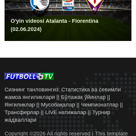
O'yin videosi Atalanta - Fiorentina
(02.06.2024)
Сизнинг танловингиз: Статистика ва севимли
жамоа янгиликлари || Бўлажак ўйинлар ||
Янгиликлар || Мусобақалар || Чемпионатлар ||
Трансферлар || LIVE натижалар || Турнир
жадваллари
Copyright ©
2026 All rights reserved | This template