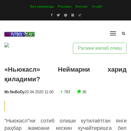
Биз ҳақимизда
Реклама
Контакт
Х-сайт
Расмни юклаб олиш
«Ньюкасл» Неймарни харид
қиладими?
Mr.NoBoDy
20.04.2020 11:00
783
30
"Ньюкасл"ни сотиб олиши кутилаётган янги
раҳбар жамоани кескин кучайтиришга бел