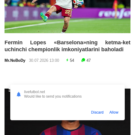
Fermin Lopes «Barselona»ning ketma-ket
uchinchi chempionlik imkoniyatlarini baholadi
Mr.NoBoDy
30.07.2026 13:00
54
47
livefutbol.net
Would like to send you notifications
Discard
Allow