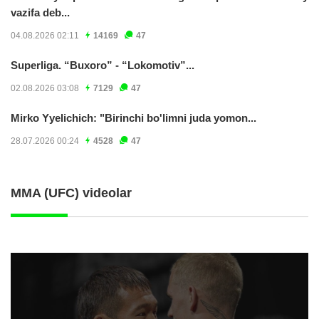
vazifa deb...
04.08.2026 02:11
14169
47
Superliga. “Buxoro” - “Lokomotiv”...
02.08.2026 03:08
7129
47
Mirko Yyelichich: "Birinchi bo'limni juda yomon...
28.07.2026 00:24
4528
47
MMA (UFC) videolar