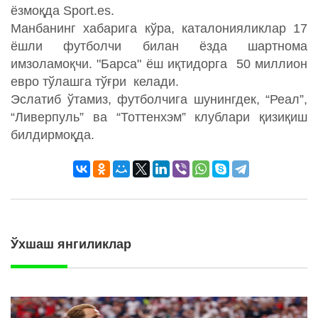
ёзмоқда Sport.es.
Манбанинг хабарига кўра, каталонияликлар 17
ёшли футболчи билан ёзда шартнома
имзоламоқчи. "Барса" ёш иқтидорга 50 миллион
евро тўлашга тўғри келади.
Эслатиб ўтамиз, футболчига шунингдек, “Реал”,
“Ливерпуль” ва “Тоттенхэм” клублари қизиқиш
билдирмоқда.
Ўхшаш янгиликлар