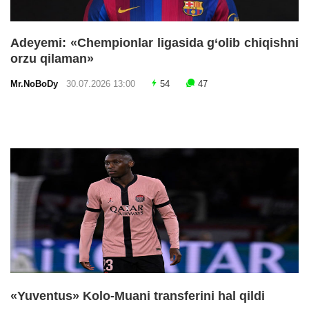
Adeyemi: «Chempionlar ligasida g‘olib chiqishni
orzu qilaman»
Mr.NoBoDy
30.07.2026 13:00
54
47
«Yuventus» Kolo-Muani transferini hal qildi