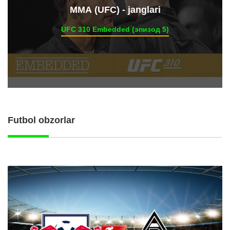
ММА (UFC) - janglari
UFC 310 Embedded (эпизод 5)
Futbol obzorlar