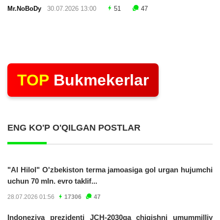
Mr.NoBoDy
30.07.2026 13:00
51
47
TOP
Bukmekerlar
ENG KO'P O'QILGAN POSTLAR
"Al Hilol" O'zbekiston terma jamoasiga gol urgan hujumchi
uchun 70 mln. evro taklif...
28.07.2026 01:56
17306
47
Indoneziya prezidenti JCH-2030ga chiqishni umummilliy