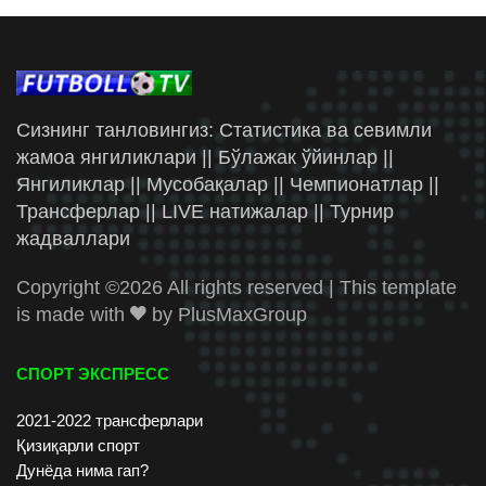
Сизнинг танловингиз: Статистика ва севимли
жамоа янгиликлари || Бўлажак ўйинлар ||
Янгиликлар || Мусобақалар || Чемпионатлар ||
Трансферлар || LIVE натижалар || Турнир
жадваллари
Copyright ©
2026 All rights reserved | This template
is made with
by
PlusMaxGroup
СПОРТ ЭКСПРЕСС
2021-2022 трансферлари
Қизиқарли спорт
Дунёда нима гап?