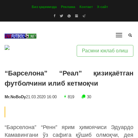
Биз ҳақимизда
Реклама
Контакт
Х-сайт
Расмни юклаб олиш
“Барселона” “Реал” қизиқаётган
футболчини илиб кетмоқчи
Mr.NoBoDy
21.03.2020 16:00
819
30
“Барселона” “Ренн” ярим ҳимоячиси Эдуардо
Камавингани ўз сафига қўшиб олмоқчи, дея