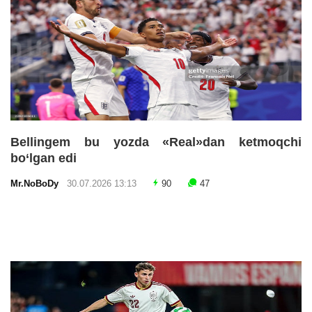
Bellingem bu yozda «Real»dan ketmoqchi
bo‘lgan edi
Mr.NoBoDy
30.07.2026 13:13
90
47