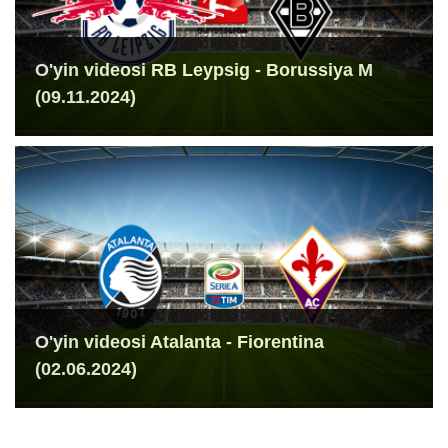
O'yin videosi RB Leypsig - Borussiya M
(09.11.2024)
O'yin videosi Atalanta - Fiorentina
(02.06.2024)