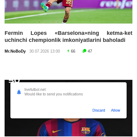
Fermin Lopes «Barselona»ning ketma-ket
uchinchi chempionlik imkoniyatlarini baholadi
Mr.NoBoDy
30.07.2026 13:00
66
47
livefutbol.net
Would like to send you notifications
Discard
Allow