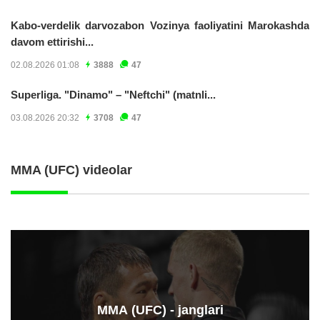
Kabo-verdelik darvozabon Vozinya faoliyatini Marokashda
davom ettirishi...
02.08.2026 01:08
3888
47
Superliga. "Dinamo" – "Neftchi" (matnli...
03.08.2026 20:32
3708
47
MMA (UFC) videolar
ММА (UFC) - janglari