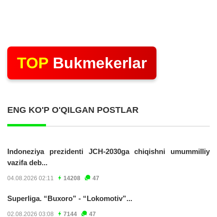
TOP
Bukmekerlar
ENG KO'P O'QILGAN POSTLAR
Indoneziya prezidenti JCH-2030ga chiqishni umummilliy
vazifa deb...
04.08.2026 02:11
14208
47
Superliga. “Buxoro” - “Lokomotiv”...
02.08.2026 03:08
7144
47