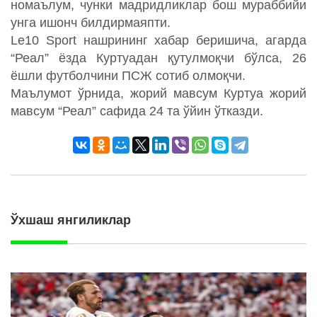
номаълум, чунки мадридликлар бош мураббийи
унга ишонч билдирмаяпти.
Le10 Sport нашрининг хабар беришича, агарда
“Реал” ёзда Куртуадан қутулмоқчи бўлса, 26
ёшли футболчини ПСЖ сотиб олмоқчи.
Маълумот ўрнида, жорий мавсум Куртуа жорий
мавсум “Реал” сафида 24 та ўйин ўтказди.
Ўхшаш янгиликлар