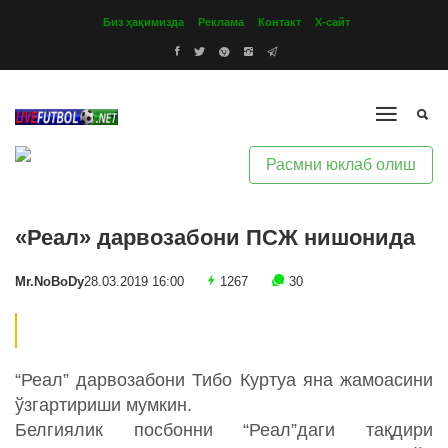
Биз ҳақимизда
Реклама
Контакт
Х-сайт
Расмни юклаб олиш
«Реал» дарвозабони ПСЖ нишонида
Mr.NoBoDy
28.03.2019 16:00
1267
30
“Реал” дарвозабони Тибо Куртуа яна жамоасини
ўзгартириши мумкин.
Белгиялик посбонни “Реал”даги тақдири