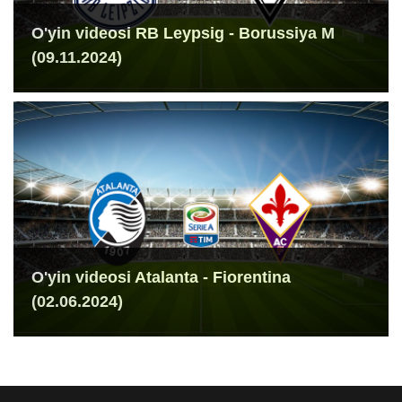
O'yin videosi RB Leypsig - Borussiya M
(09.11.2024)
O'yin videosi Atalanta - Fiorentina
(02.06.2024)