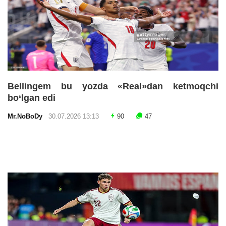
Bellingem bu yozda «Real»dan ketmoqchi
bo‘lgan edi
Mr.NoBoDy
30.07.2026 13:13
90
47