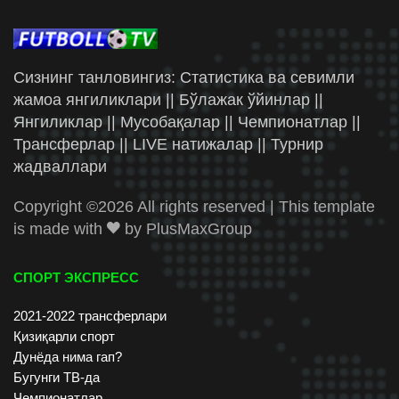
Сизнинг танловингиз: Статистика ва севимли
жамоа янгиликлари || Бўлажак ўйинлар ||
Янгиликлар || Мусобақалар || Чемпионатлар ||
Трансферлар || LIVE натижалар || Турнир
жадваллари
Copyright ©
2026 All rights reserved | This template
is made with
by
PlusMaxGroup
СПОРТ ЭКСПРЕСС
2021-2022 трансферлари
Қизиқарли спорт
Дунёда нима гап?
Бугунги ТВ-да
Чемпионатлар