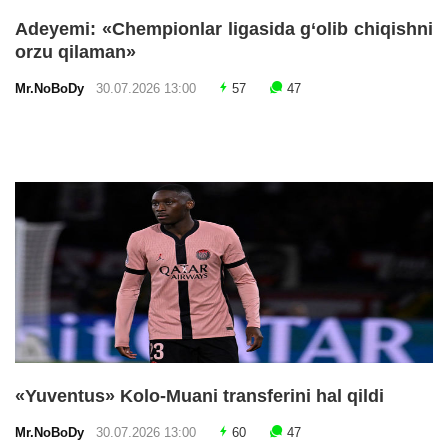
Adeyemi: «Chempionlar ligasida g‘olib chiqishni
orzu qilaman»
Mr.NoBoDy
30.07.2026 13:00
57
47
«Yuventus» Kolo-Muani transferini hal qildi
Mr.NoBoDy
30.07.2026 13:00
60
47