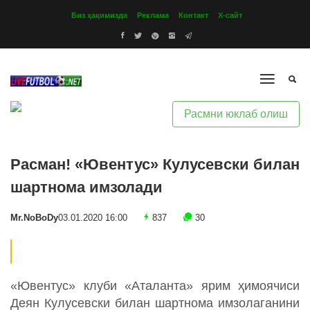
Биз ҳақимизда
Реклама
Контакт
Х-сайт
Расмни юклаб олиш
Расман! «Ювентус» Кулусевcки билан
шартнома имзолади
Mr.NoBoDy
03.01.2020 16:00
837
30
«Ювентус» клуби «Аталанта» ярим ҳимоячиси
Деян Кулусевски билан шартнома имзолаганини