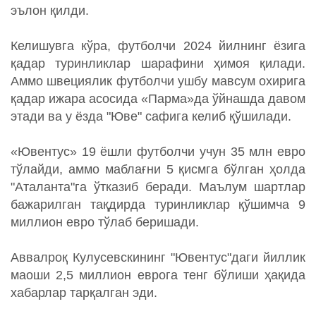
эълон қилди.
Келишувга кўра, футболчи 2024 йилнинг ёзига
қадар туринликлар шарафини ҳимоя қилади.
Аммо швециялик футболчи ушбу мавсум охирига
қадар ижара асосида «Парма»да ўйнашда давом
этади ва у ёзда "Юве" сафига келиб қўшилади.
«Ювентус» 19 ёшли футболчи учун 35 млн евро
тўлайди, аммо маблағни 5 қисмга бўлган ҳолда
"Аталанта"га ўтказиб беради. Маълум шартлар
бажарилган тақдирда туринликлар қўшимча 9
миллион евро тўлаб беришади.
Аввалроқ Кулусевскининг "Ювентус"даги йиллик
маоши 2,5 миллион еврога тенг бўлиши ҳақида
хабарлар тарқалган эди.