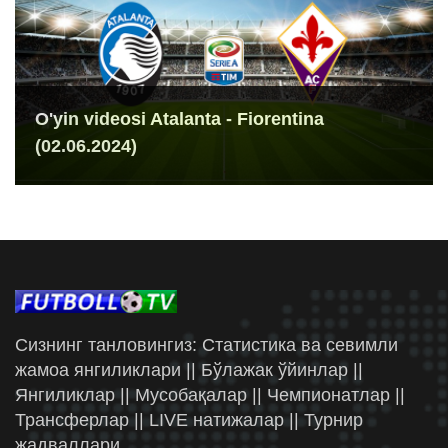
O'yin videosi Atalanta - Fiorentina
(02.06.2024)
Сизнинг танловингиз: Статистика ва севимли
жамоа янгиликлари || Бўлажак ўйинлар ||
Янгиликлар || Мусобақалар || Чемпионатлар ||
Трансферлар || LIVE натижалар || Турнир
жадваллари