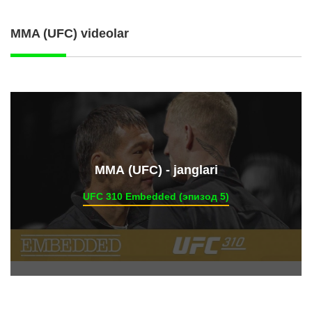
MMA (UFC) videolar
ММА (UFC) - janglari
UFC 310 Embedded (эпизод 5)