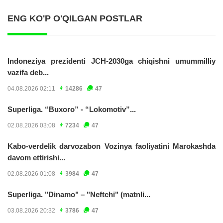
ENG KO'P O'QILGAN POSTLAR
Indoneziya prezidenti JCH-2030ga chiqishni umummilliy
vazifa deb...
04.08.2026 02:11
14286
47
Superliga. “Buxoro” - “Lokomotiv”...
02.08.2026 03:08
7234
47
Kabo-verdelik darvozabon Vozinya faoliyatini Marokashda
davom ettirishi...
02.08.2026 01:08
3984
47
Superliga. "Dinamo" – "Neftchi" (matnli...
03.08.2026 20:32
3786
47