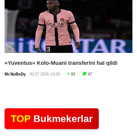
«Yuventus» Kolo-Muani transferini hal qildi
Mr.NoBoDy
30.07.2026 13:00
93
47
TOP
Bukmekerlar