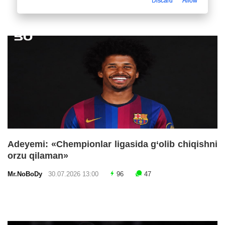
Discard
Allow
Adeyemi: «Chempionlar ligasida g‘olib chiqishni
orzu qilaman»
Mr.NoBoDy
30.07.2026 13:00
96
47