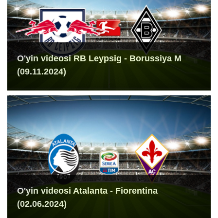
O'yin videosi RB Leypsig - Borussiya M
(09.11.2024)
O'yin videosi Atalanta - Fiorentina
(02.06.2024)