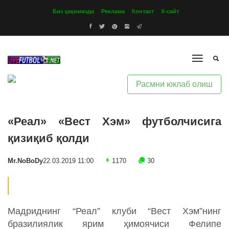
Биз ҳақимизда
Реклама
Контакт
Х-сайт
Расмни юклаб олиш
«Реал» «Вест Хэм» футболчисига
қизиқиб қолди
Mr.NoBoDy
22.03.2019 11:00
1170
30
Мадриднинг “Реал” клуби “Вест Хэм”нинг
бразилиялик ярим ҳимоячиси Фелипе