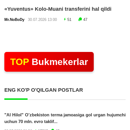
«Yuventus» Kolo-Muani transferini hal qildi
Mr.NoBoDy
30.07.2026 13:00
51
47
TOP
Bukmekerlar
ENG KO'P O'QILGAN POSTLAR
"Al Hilol" O'zbekiston terma jamoasiga gol urgan hujumchi
uchun 70 mln. evro taklif...