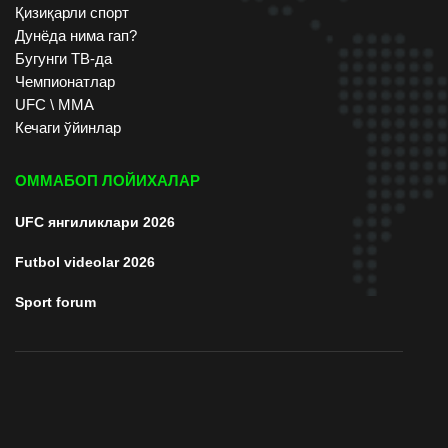
Қизиқарли спорт
Дунёда нима гап?
Бугунги ТВ-да
Чемпионатлар
UFC \ ММА
Кечаги ўйинлар
ОММАБОП ЛОЙИХАЛАР
UFC янгиликлари 2026
Futbol videolar 2026
Sport forum