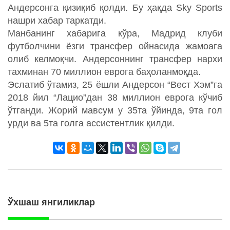
Андерсонга қизиқиб қолди. Бу ҳақда Sky Sports
нашри хабар таркатди.
Манбанинг хабарига кўра, Мадрид клуби
футболчини ёзги трансфер ойнасида жамоага
олиб келмоқчи. Андерсоннинг трансфер нархи
тахминан 70 миллион еврога баҳоланмоқда.
Эслатиб ўтамиз, 25 ёшли Андерсон “Вест Хэм”га
2018 йил “Лацио”дан 38 миллион еврога кўчиб
ўтганди. Жорий мавсум у 35та ўйинда, 9та гол
урди ва 5та голга ассистентлик қилди.
Ўхшаш янгиликлар