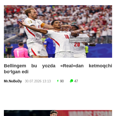
Bellingem bu yozda «Real»dan ketmoqchi
bo‘lgan edi
Mr.NoBoDy
30.07.2026 13:13
90
47