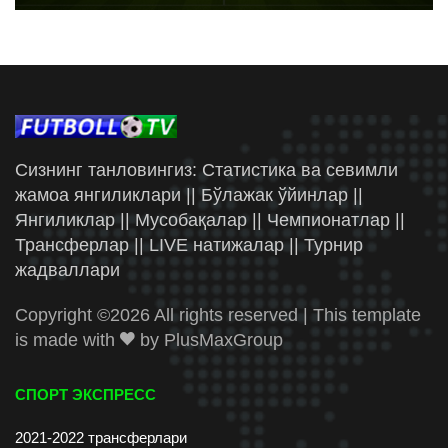
Сизнинг танловингиз: Статистика ва севимли
жамоа янгиликлари || Бўлажак ўйинлар ||
Янгиликлар || Мусобақалар || Чемпионатлар ||
Трансферлар || LIVE натижалар || Турнир
жадваллари
Copyright ©
2026 All rights reserved | This template
is made with
by
PlusMaxGroup
СПОРТ ЭКСПРЕСС
2021-2022 трансферлари