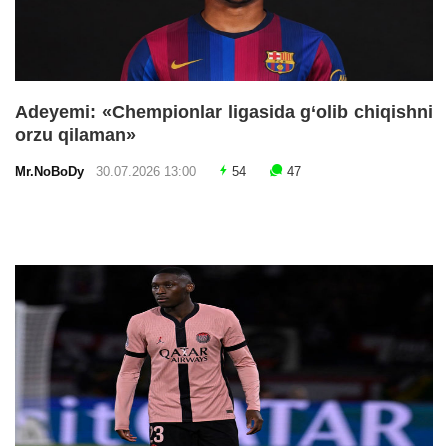
Adeyemi: «Chempionlar ligasida g‘olib chiqishni
orzu qilaman»
Mr.NoBoDy
30.07.2026 13:00
54
47