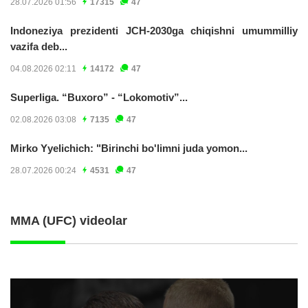
28.07.2026 01:56
17315
47
Indoneziya prezidenti JCH-2030ga chiqishni umummilliy
vazifa deb...
04.08.2026 02:11
14172
47
Superliga. “Buxoro” - “Lokomotiv”...
02.08.2026 03:08
7135
47
Mirko Yyelichich: "Birinchi bo'limni juda yomon...
28.07.2026 00:24
4531
47
MMA (UFC) videolar