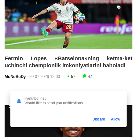
Fermin Lopes «Barselona»ning ketma-ket
uchinchi chempionlik imkoniyatlarini baholadi
Mr.NoBoDy
30.07.2026 13:00
57
47
livefutbol.net
Would like to send you notifications
Discard
Allow