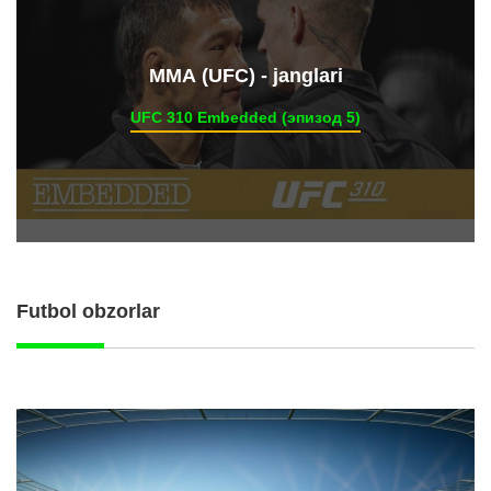
ММА (UFC) - janglari
UFC 310 Embedded (эпизод 5)
Futbol obzorlar