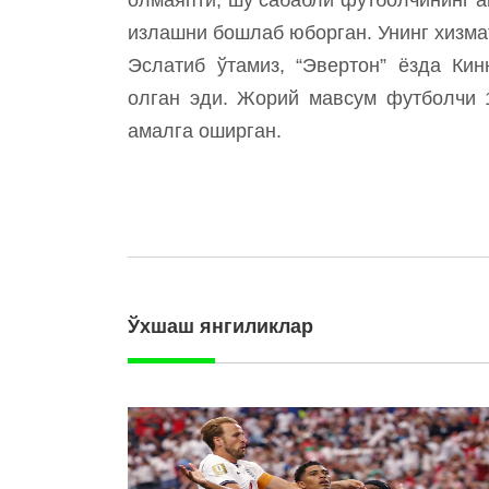
излашни бошлаб юборган. Унинг хизма
Эслатиб ўтамиз, “Эвертон” ёзда Кин
олган эди. Жорий мавсум футболчи 1
амалга оширган.
Ўхшаш янгиликлар