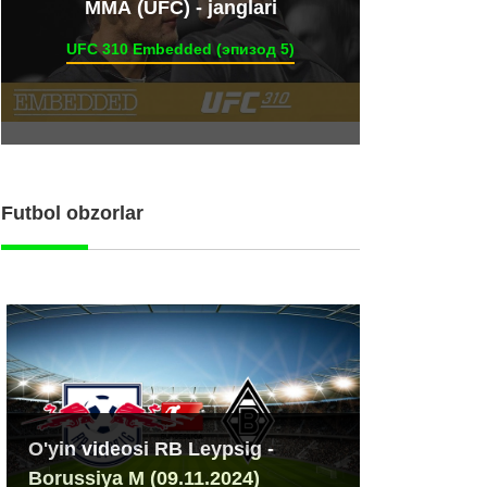
ММА (UFC) - janglari
UFC 310 Embedded (эпизод 5)
Futbol obzorlar
O'yin videosi RB Leypsig -
Borussiya M (09.11.2024)