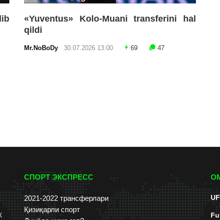
lib
«Yuventus» Kolo-Muani transferini hal
qildi
Mr.NoBoDy
30.07.2026 13:00
69
47
СПОРТ ЭКСПРЕСС
О
UF
2021-2022 трансферлари
Қизиқарли спорт
к
Fu