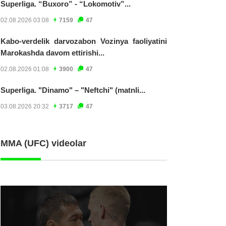
Superliga. “Buxoro” - “Lokomotiv”...
02.08.2026 03:08
7159
47
Kabo-verdelik darvozabon Vozinya faoliyatini
Marokashda davom ettirishi...
02.08.2026 01:08
3900
47
Superliga. "Dinamo" – "Neftchi" (matnli...
03.08.2026 20:32
3717
47
MMA (UFC) videolar