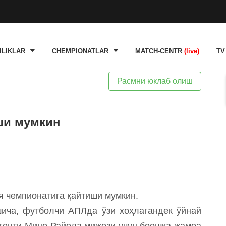
ILIKLAR
CHEMPIONATLAR
MATCH-CENTR
(live)
TV
Расмни юклаб олиш
ши мумкин
я чемпионатига қайтиши мумкин.
шича, футболчи АПЛда ўзи хоҳлагандек ўйнай
агенти Мино Райола мижози учун боошқа жамоа