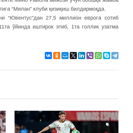
тига “Милан” клуби қизиқиш билдирмоқда.
ни “Ювентус”дан 27,5 миллион еврога сотиб
1та ўйинда иштирок этиб, 1та голлик узатма