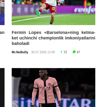
an
Fermin Lopes «Barselona»ning ketma-
ket uchinchi chempionlik imkoniyatlarini
baholadi
Mr.NoBoDy
30.07.2026 13:00
72
47