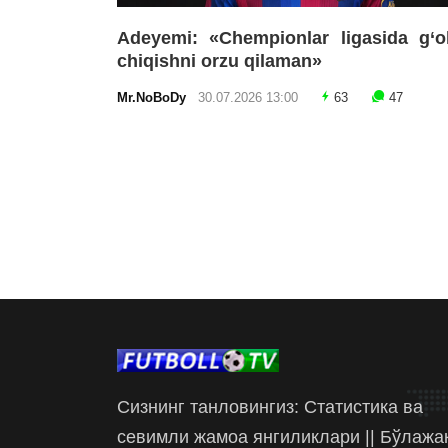
Adeyemi: «Chempionlar ligasida g‘o
chiqishni orzu qilaman»
Mr.NoBoDy
30.07.2026 13:00
63
47
Сизнинг танловингиз: Статистика ва
севимли жамоа янгиликлари || Бўлажа