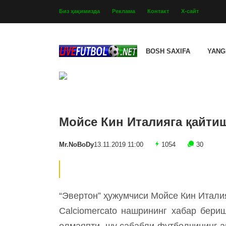
Биз ҳақимизда
Реклама
Контакт
Х-сайт
BOSH SAXIFA
YANG
Мойсе Кин Италияга қайти
Mr.NoBoDy
13.11.2019 11:00
1054
30
“Эвертон” ҳужумчиси Мойсе Кин Итали
Calciomercato нашрининг хабар бери
олмаяпти, шу сабабли футболчининг 