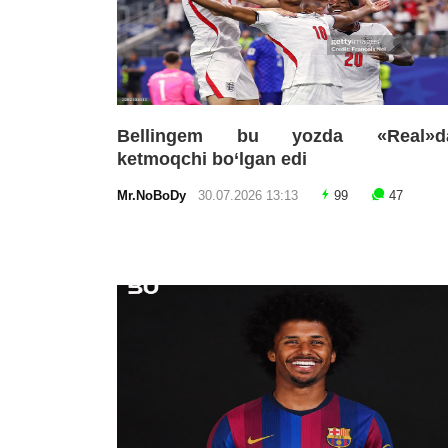
Bellingem bu yozda «Real»d
ketmoqchi bo‘lgan edi
Mr.NoBoDy
30.07.2026 13:13
99
47