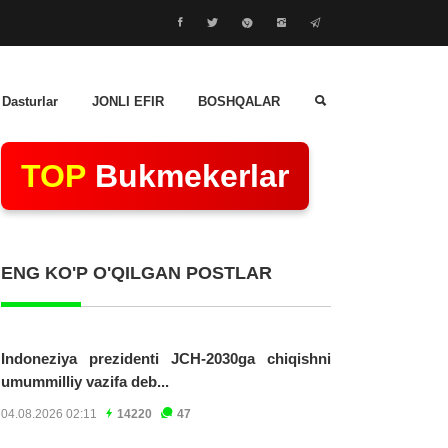
 Dasturlar
JONLI EFIR
BOSHQALAR
TOP
Bukmekerlar
ENG KO'P O'QILGAN POSTLAR
Indoneziya prezidenti JCH-2030ga chiqishni
umummilliy vazifa deb...
04.08.2026 02:11
14220
47