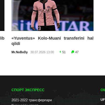
lib
«Yuventus» Kolo-Muani transferini hal
qildi
Mr.NoBoDy
30.07.2026 13:00
51
47
СПОРТ ЭКСПРЕСС
О
UF
2021-2022 трансферлари