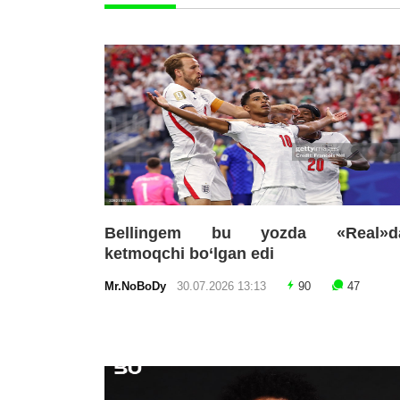
Bellingem bu yozda «Real»d
ketmoqchi bo‘lgan edi
Mr.NoBoDy
30.07.2026 13:13
90
47