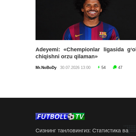
Adeyemi: «Chempionlar ligasida g‘o
chiqishni orzu qilaman»
Mr.NoBoDy
30.07.2026 13:00
54
47
Сизнинг танловингиз: Статистика ва