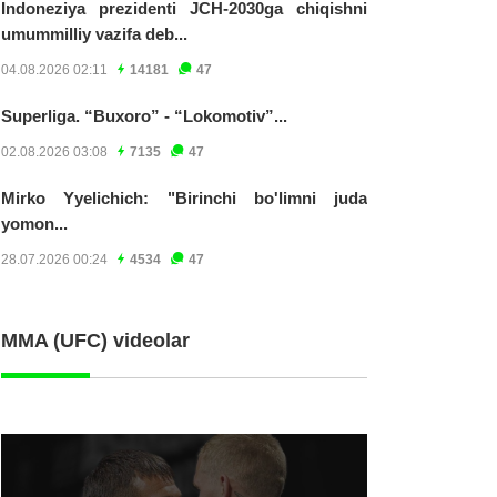
Indoneziya prezidenti JCH-2030ga chiqishni
umummilliy vazifa deb...
04.08.2026 02:11
14181
47
Superliga. “Buxoro” - “Lokomotiv”...
02.08.2026 03:08
7135
47
Mirko Yyelichich: "Birinchi bo'limni juda
yomon...
28.07.2026 00:24
4534
47
MMA (UFC) videolar