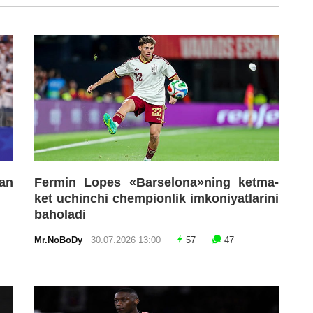
an
Fermin Lopes «Barselona»ning ketma-
ket uchinchi chempionlik imkoniyatlarini
baholadi
Mr.NoBoDy
30.07.2026 13:00
57
47