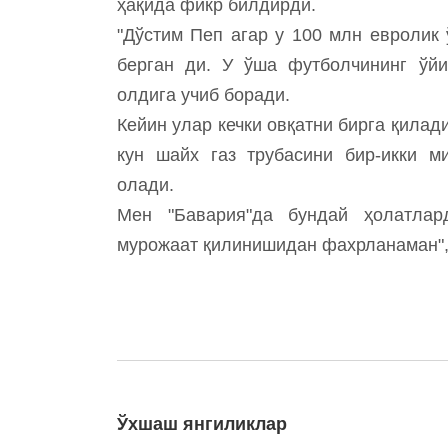
ҳақида фикр билдирди.
"Дўстим Пеп агар у 100 млн евролик
берган ди. У ўша футболчининг ўйи
олдига учиб боради.
Кейин улар кечки овқатни бирга қилад
кун шайх газ трубасини бир-икки м
олади.
Мен "Бавария"да бундай ҳолатлар
мурожаат қилинишидан фахрланаман", 
Ўхшаш янгиликлар