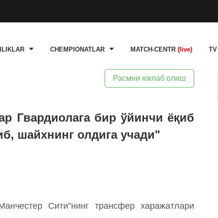
ILIKLAR
CHEMPIONATLAR
MATCH-CENTR
(live)
TV
Расмни юклаб олиш
гар Гвардиолага бир ўйинчи ёқиб
иб, шайхнинг олдига учади"
Манчестер Сити"нинг трансфер харажатлари