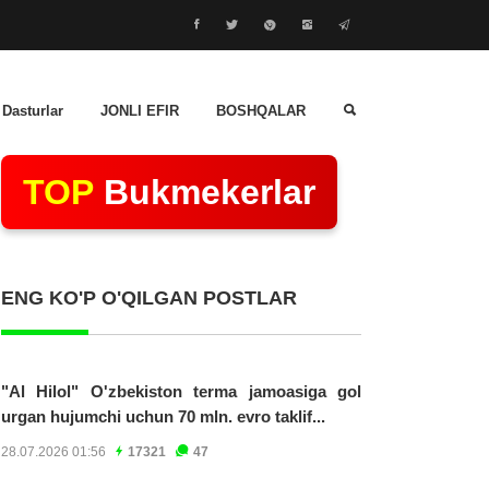
 Dasturlar
JONLI EFIR
BOSHQALAR
TOP
Bukmekerlar
ENG KO'P O'QILGAN POSTLAR
"Al Hilol" O'zbekiston terma jamoasiga gol
urgan hujumchi uchun 70 mln. evro taklif...
28.07.2026 01:56
17321
47