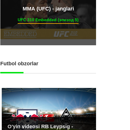
ММА (UFC) - janglari
UFC 310 Embedded (эпизод 5)
Futbol obzorlar
O'yin videosi RB Leypsig -