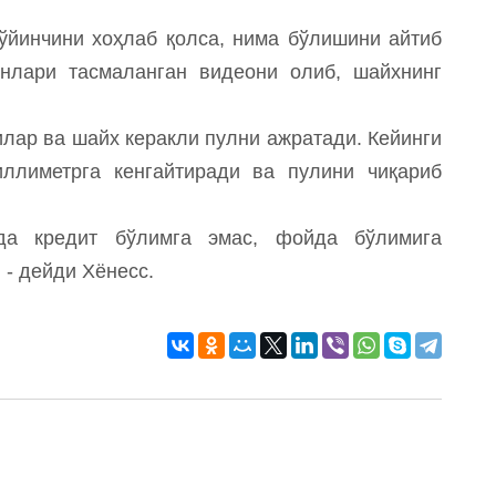
 ўйинчини хоҳлаб қолса, нима бўлишини айтиб
нлари тасмаланган видеони олиб, шайхнинг
илар ва шайх керакли пулни ажратади. Кейинги
иллиметрга кенгайтиради ва пулини чиқариб
да кредит бўлимга эмас, фойда бўлимига
- дейди Хёнесс.