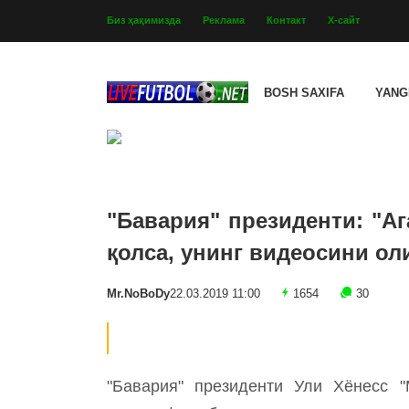
Биз ҳақимизда
Реклама
Контакт
Х-сайт
BOSH SAXIFA
YANG
"Бавария" президенти: "А
қолса, унинг видеосини ол
Mr.NoBoDy
22.03.2019 11:00
1654
30
"Бавария" президенти Ули Хёнесс "