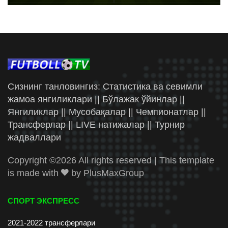
Сизнинг танловингиз: Статистика ва севимли
жамоа янгиликлари || Бўлажак ўйинлар ||
Янгиликлар || Мусобақалар || Чемпионатлар ||
Трансферлар || LIVE натижалар || Турнир
жадваллари
Copyright ©
2026 All rights reserved | This template
is made with
by
PlusMaxGroup
СПОРТ ЭКСПРЕСС
2021-2022 трансферлари