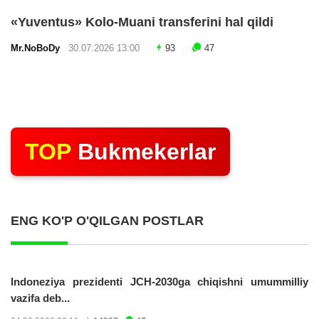
«Yuventus» Kolo-Muani transferini hal qildi
Mr.NoBoDy
30.07.2026 13:00
93
47
TOP
Bukmekerlar
ENG KO'P O'QILGAN POSTLAR
Indoneziya prezidenti JCH-2030ga chiqishni umummilliy
vazifa deb...