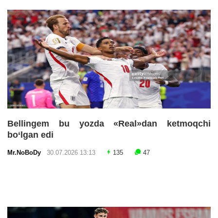
Bellingem bu yozda «Real»dan ketmoqchi
bo‘lgan edi
Mr.NoBoDy
30.07.2026 13:13
135
47