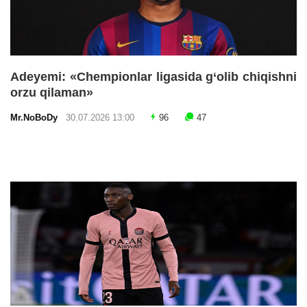
Adeyemi: «Chempionlar ligasida g‘olib chiqishni
orzu qilaman»
Mr.NoBoDy
30.07.2026 13:00
96
47