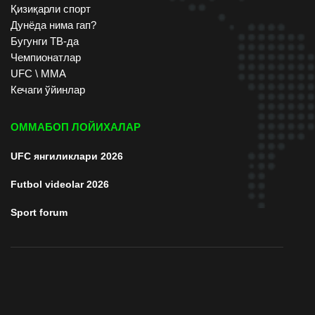
Қизиқарли спорт
Дунёда нима гап?
Бугунги ТВ-да
Чемпионатлар
UFC \ ММА
Кечаги ўйинлар
ОММАБОП ЛОЙИХАЛАР
UFC янгиликлари 2026
Futbol videolar 2026
Sport forum