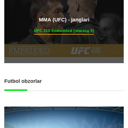
ММА (UFC) - janglari
UFC 310 Embedded (эпизод 5)
Futbol obzorlar