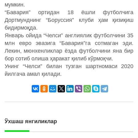
мумкин.
“Бавария” ортидан 18 ёшли футболчига
Дортмунднинг “Боруссия” клуби ҳам қизиқиш
бидирмоқда.
Январь ойида “Челси” англиялик футболчини 35
млн евро эвазига “Бавария”га сотмаган эди.
Лекин, мюнхенликлар ёзда футболчини яна бир
бор сотиб олиша ҳаракат қилиб кўрмоқчи.
Унинг “Челси” билан тузган шартномаси 2020
йилгача амал қилади.
Ўхшаш янгиликлар