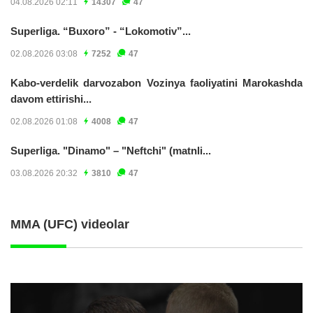
04.08.2026 02:11
14307
47
Superliga. “Buxoro” - “Lokomotiv”...
02.08.2026 03:08
7252
47
Kabo-verdelik darvozabon Vozinya faoliyatini Marokashda
davom ettirishi...
02.08.2026 01:08
4008
47
Superliga. "Dinamo" – "Neftchi" (matnli...
03.08.2026 20:32
3810
47
MMA (UFC) videolar