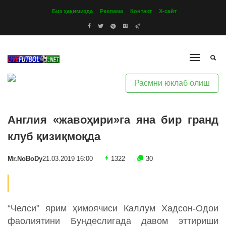
Биз ҳақимизда
Реклама
Контакт
Х-сайт
Расмни юклаб олиш
Англия «жавоҳири»га яна бир гранд
клуб қизиқмоқда
Mr.NoBoDy
21.03.2019 16:00
1322
30
“Челси” ярим ҳимоячиси Каллум Хадсон-Одои
фаолиятини Бундеслигада давом эттириши