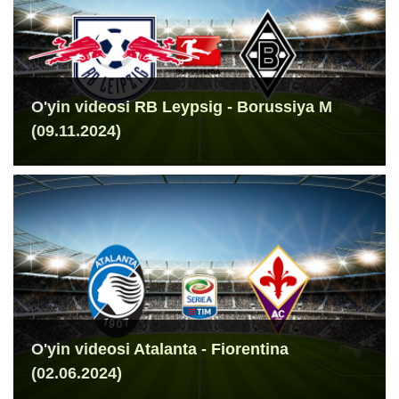
O'yin videosi RB Leypsig - Borussiya M
(09.11.2024)
O'yin videosi Atalanta - Fiorentina
(02.06.2024)