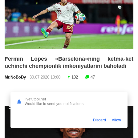
Fermin Lopes «Barselona»ning ketma-ket
uchinchi chempionlik imkoniyatlarini baholadi
Mr.NoBoDy
30.07.2026 13:00
102
47
livefutbol.net
Would like to send you notifications
Discard
Allow