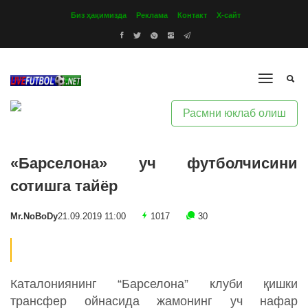
Биз ҳақимизда
Реклама
Контакт
Х-сайт
Расмни юклаб олиш
«Барселона» уч футболчисини
сотишга тайёр
Mr.NoBoDy
21.09.2019 11:00
1017
30
Каталониянинг “Барселона” клуби қишки
трансфер ойнасида жамонинг уч нафар