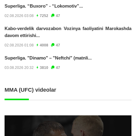
Superliga. “Buxoro” - “Lokomotiv”...
02.08.2026 03:08
7252
47
Kabo-verdelik darvozabon Vozinya faoliyatini Marokashda
davom ettirishi...
02.08.2026 01:08
4008
47
Superliga. "Dinamo" – "Neftchi" (matnli...
03.08.2026 20:32
3810
47
MMA (UFC) videolar