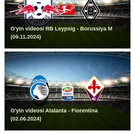
O'yin videosi RB Leypsig - Borussiya M
(09.11.2024)
O'yin videosi Atalanta - Fiorentina
(02.06.2024)