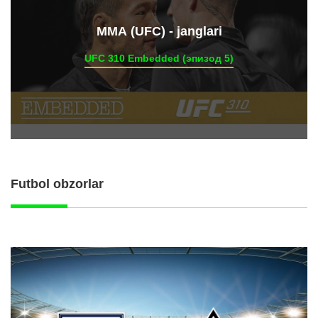
ММА (UFC) - janglari
UFC 310 Embedded (эпизод 5)
Futbol obzorlar