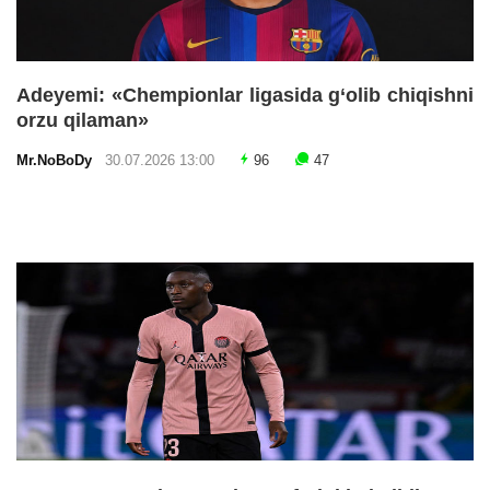
Adeyemi: «Chempionlar ligasida g‘olib chiqishni
orzu qilaman»
Mr.NoBoDy
30.07.2026 13:00
96
47