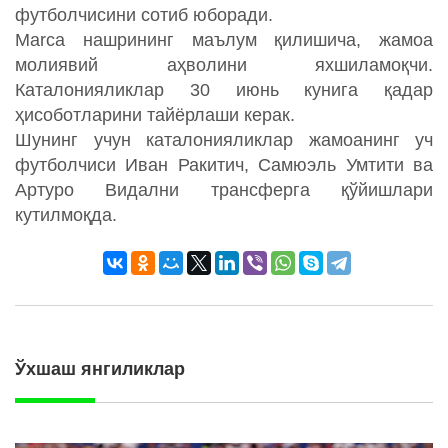
футболчисини сотиб юборади.
Marca нашрининг маълум қилишича, жамоа
молиявий аҳволини яхшиламоқчи.
Каталонияликлар 30 июнь кунига қадар
ҳисоботларини тайёрлаши керак.
Шунинг учун каталонияликлар жамоанинг уч
футболчиси Иван Ракитич, Самюэль Умтити ва
Артуро Видални трансферга қўйишлари
кутилмоқда.
Ўхшаш янгиликлар