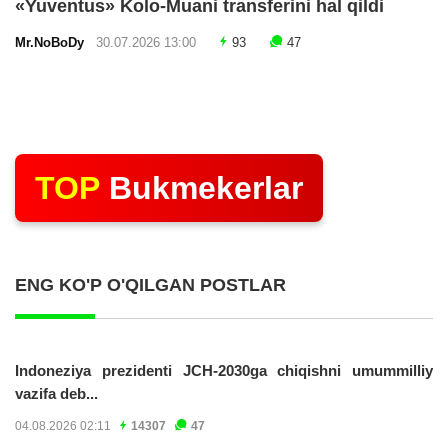
«Yuventus» Kolo-Muani transferini hal qildi
Mr.NoBoDy
30.07.2026 13:00
93
47
TOP
Bukmekerlar
ENG KO'P O'QILGAN POSTLAR
Indoneziya prezidenti JCH-2030ga chiqishni umummilliy
vazifa deb...
04.08.2026 02:11
14307
47