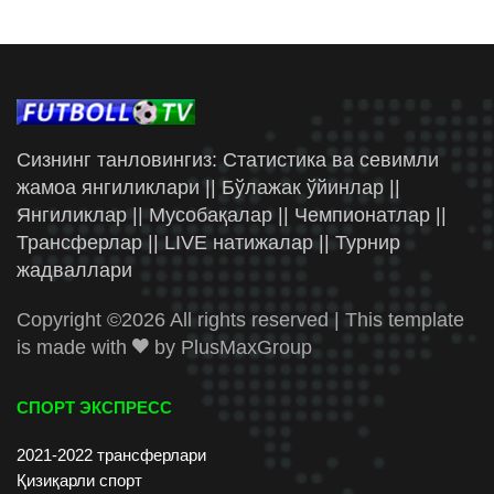
Сизнинг танловингиз: Статистика ва севимли
жамоа янгиликлари || Бўлажак ўйинлар ||
Янгиликлар || Мусобақалар || Чемпионатлар ||
Трансферлар || LIVE натижалар || Турнир
жадваллари
Copyright ©
2026 All rights reserved | This template
is made with
by
PlusMaxGroup
СПОРТ ЭКСПРЕСС
2021-2022 трансферлари
Қизиқарли спорт