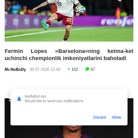
Fermin Lopes «Barselona»ning ketma-ket
uchinchi chempionlik imkoniyatlarini baholadi
Mr.NoBoDy
30.07.2026 13:00
102
47
livefutbol.net
Would like to send you notifications
Discard
Allow