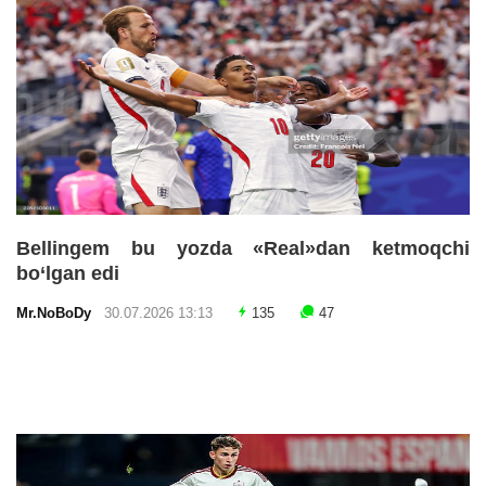
Bellingem bu yozda «Real»dan ketmoqchi
bo‘lgan edi
Mr.NoBoDy
30.07.2026 13:13
135
47