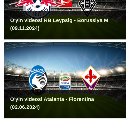
O'yin videosi RB Leypsig - Borussiya M
(09.11.2024)
O'yin videosi Atalanta - Fiorentina
(02.06.2024)