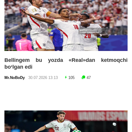
Bellingem bu yozda «Real»dan ketmoqchi
bo‘lgan edi
Mr.NoBoDy
30.07.2026 13:13
105
47