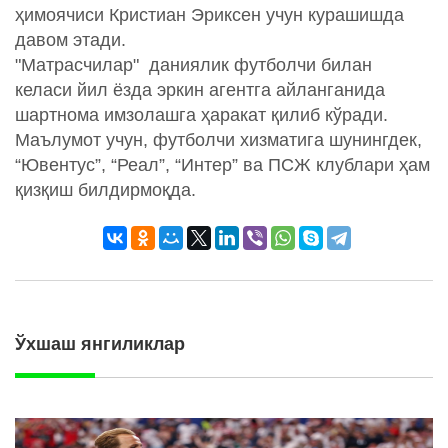
ҳимоячиси Кристиан Эриксен учун курашишда
давом этади.
"Матрасчилар" даниялик футболчи билан
келаси йил ёзда эркин агентга айланганида
шартнома имзолашга ҳаракат қилиб кўради.
Маълумот учун, футболчи хизматига шунингдек,
“Ювентус”, “Реал”, “Интер” ва ПСЖ клублари ҳам
қизқиш билдирмоқда.
Ўхшаш янгиликлар