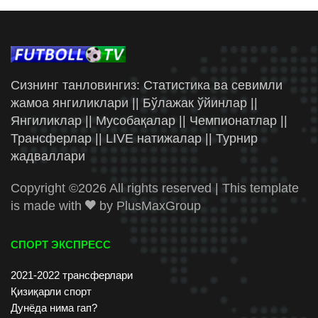
Сизнинг танловингиз: Статистика ва севимли
жамоа янгиликлари || Бўлажак ўйинлар ||
Янгиликлар || Мусобақалар || Чемпионатлар ||
Трансферлар || LIVE натижалар || Турнир
жадваллари
Copyright ©
2026 All rights reserved | This template
is made with
by
PlusMaxGroup
СПОРТ ЭКСПРЕСС
2021-2022 трансферлари
Қизиқарли спорт
Дунёда нима гап?