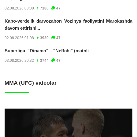
02.08.2026 03:08
7180
47
Kabo-verdelik darvozabon Vozinya faoliyatini Marokashda
davom ettirishi...
02.08.2026 01:08
3930
47
Superliga. "Dinamo" – "Neftchi" (matnli...
03.08.2026 20:32
3744
47
MMA (UFC) videolar