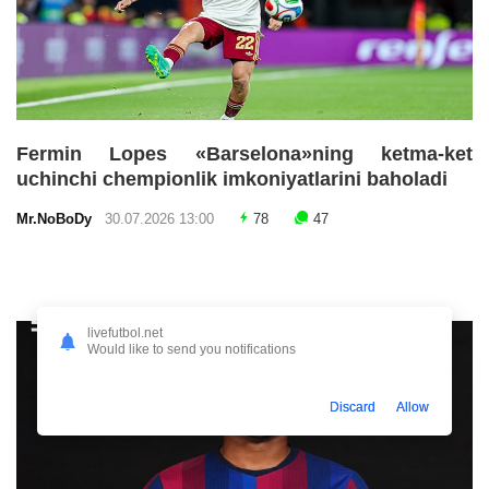
Fermin Lopes «Barselona»ning ketma-ket
uchinchi chempionlik imkoniyatlarini baholadi
Mr.NoBoDy
30.07.2026 13:00
78
47
livefutbol.net
Would like to send you notifications
Discard
Allow