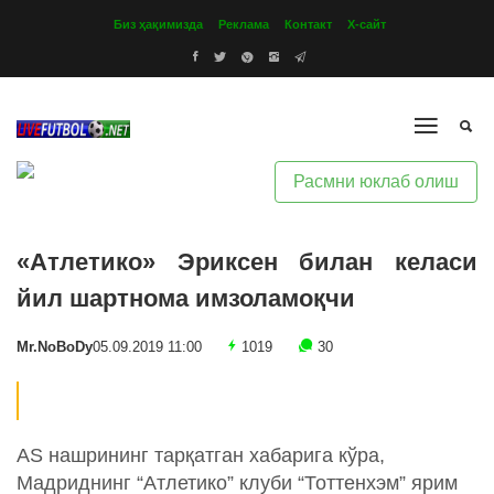
Биз ҳақимизда
Реклама
Контакт
Х-сайт
Расмни юклаб олиш
«Атлетико» Эриксен билан келаси
йил шартнома имзоламоқчи
Mr.NoBoDy
05.09.2019 11:00
1019
30
AS нашрининг тарқатган хабарига кўра,
Мадриднинг “Атлетико” клуби “Тоттенхэм” ярим