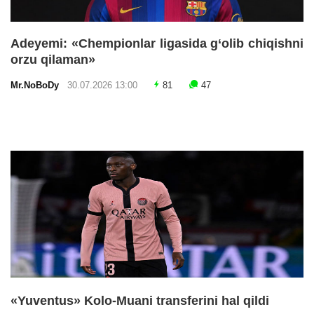
Adeyemi: «Chempionlar ligasida g‘olib chiqishni
orzu qilaman»
Mr.NoBoDy
30.07.2026 13:00
81
47
«Yuventus» Kolo-Muani transferini hal qildi