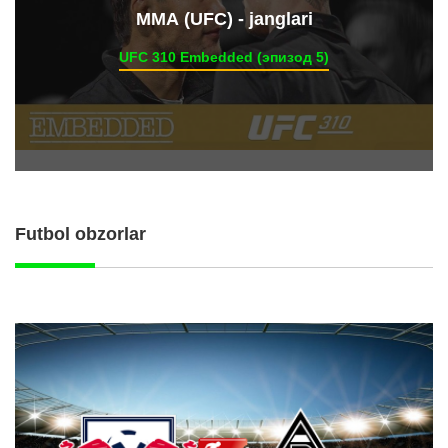
ММА (UFC) - janglari
UFC 310 Embedded (эпизод 5)
Futbol obzorlar