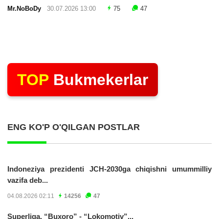
Mr.NoBoDy
30.07.2026 13:00
75
47
TOP
Bukmekerlar
ENG KO'P O'QILGAN POSTLAR
Indoneziya prezidenti JCH-2030ga chiqishni umummilliy
vazifa deb...
04.08.2026 02:11
14256
47
Superliga. “Buxoro” - “Lokomotiv”...