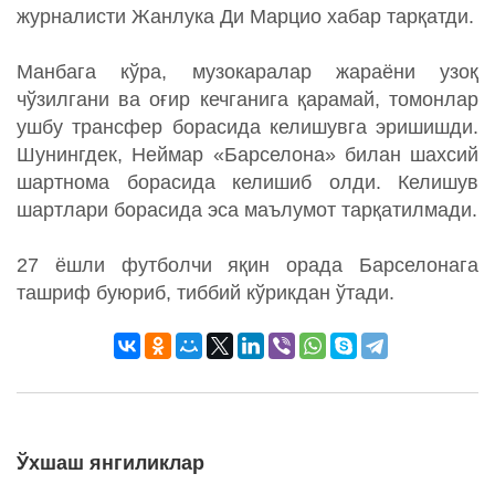
журналисти Жанлука Ди Марцио хабар тарқатди.
Манбага кўра, музокаралар жараёни узоқ
чўзилгани ва оғир кечганига қарамай, томонлар
ушбу трансфер борасида келишувга эришишди.
Шунингдек, Неймар «Барселона» билан шахсий
шартнома борасида келишиб олди. Келишув
шартлари борасида эса маълумот тарқатилмади.
27 ёшли футболчи яқин орада Барселонага
ташриф буюриб, тиббий кўрикдан ўтади.
Ўхшаш янгиликлар