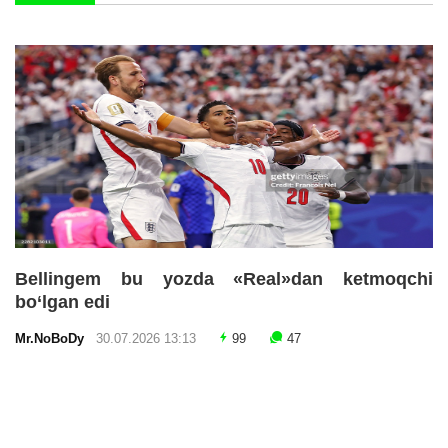
Bellingem bu yozda «Real»dan ketmoqchi
bo‘lgan edi
Mr.NoBoDy
30.07.2026 13:13
99
47