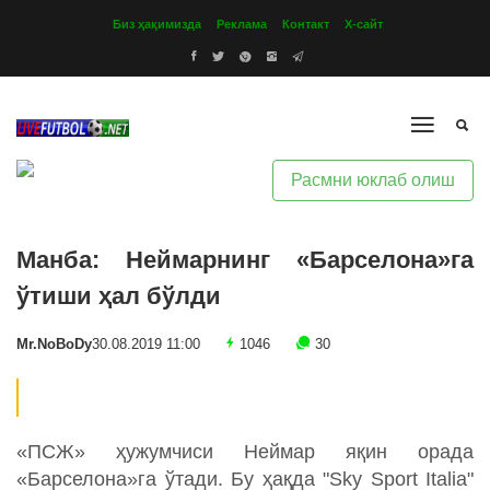
Биз ҳақимизда
Реклама
Контакт
Х-сайт
Расмни юклаб олиш
Манба: Неймарнинг «Барселона»га
ўтиши ҳал бўлди
Mr.NoBoDy
30.08.2019 11:00
1046
30
«ПСЖ» ҳужумчиси Неймар яқин орада
«Барселона»га ўтади. Бу ҳақда "Sky Sport Italia"