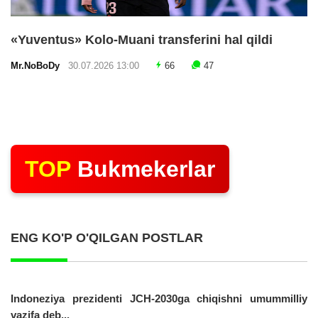
«Yuventus» Kolo-Muani transferini hal qildi
Mr.NoBoDy
30.07.2026 13:00
66
47
TOP
Bukmekerlar
ENG KO'P O'QILGAN POSTLAR
Indoneziya prezidenti JCH-2030ga chiqishni umummilliy
vazifa deb...