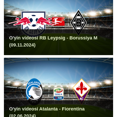
O'yin videosi RB Leypsig - Borussiya M
(09.11.2024)
O'yin videosi Atalanta - Fiorentina
(02.06.2024)