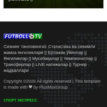
Сизнинг танловингиз: Статистика ва севимли
жамоа янгиликлари || Бўлажак ўйинлар ||
Янгиликлар || Мусобақалар || Чемпионатлар ||
Трансферлар || LIVE натижалар || Турнир
жадваллари
Copyright ©
2026 All rights reserved | This template
is made with
by
PlusMaxGroup
СПОРТ ЭКСПРЕСС