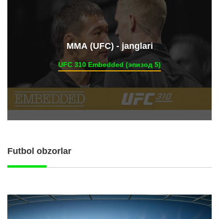
ММА (UFC) - janglari
UFC 310 Embedded (эпизод 5)
Futbol obzorlar