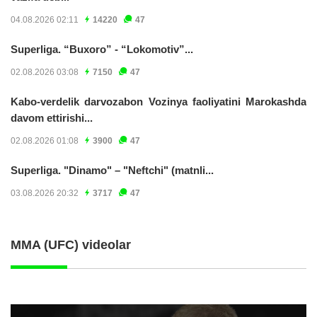
04.08.2026 02:11
14220
47
Superliga. “Buxoro” - “Lokomotiv”...
02.08.2026 03:08
7150
47
Kabo-verdelik darvozabon Vozinya faoliyatini Marokashda
davom ettirishi...
02.08.2026 01:08
3900
47
Superliga. "Dinamo" – "Neftchi" (matnli...
03.08.2026 20:32
3717
47
MMA (UFC) videolar