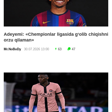
Adeyemi: «Chempionlar ligasida g‘olib chiqishni
orzu qilaman»
Mr.NoBoDy
30.07.2026 13:00
63
47