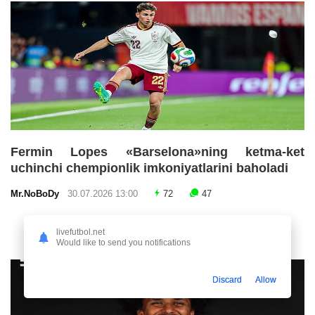
Fermin Lopes «Barselona»ning ketma-ket
uchinchi chempionlik imkoniyatlarini baholadi
Mr.NoBoDy
30.07.2026 13:00
72
47
livefutbol.net
Would like to send you notifications
Discard
Allow